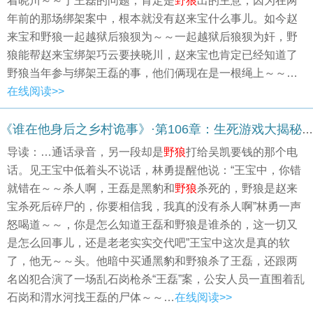
着晓川～～于王磊的问题，肯定是
野狼
出的主意，因为在两
年前的那场绑架案中，根本就没有赵来宝什么事儿。如今赵
来宝和野狼一起越狱后狼狈为～～一起越狱后狼狈为奸，野
狼能帮赵来宝绑架巧云要挟晓川，赵来宝也肯定已经知道了
野狼当年参与绑架王磊的事，他们俩现在是一根绳上～～…
在线阅读>>
《谁在他身后之乡村诡事》·第106章：生死游戏大揭秘（结局）
导读：…通话录音，另一段却是
野狼
打给吴凯要钱的那个电
话。见王宝中低着头不说话，林勇提醒他说：“王宝中，你错
就错在～～杀人啊，王磊是黑豹和
野狼
杀死的，野狼是赵来
宝杀死后碎尸的，你要相信我，我真的没有杀人啊”林勇一声
怒喝道～～，你是怎么知道王磊和野狼是谁杀的，这一切又
是怎么回事儿，还是老老实实交代吧”王宝中这次是真的软
了，他无～～头。他暗中买通黑豹和野狼杀了王磊，还跟两
名凶犯合演了一场乱石岗枪杀“王磊”案，公安人员一直围着乱
石岗和渭水河找王磊的尸体～～…
在线阅读>>