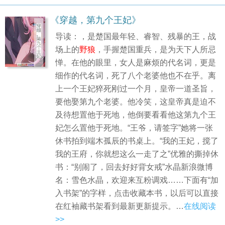
《穿越，第九个王妃》
导读：，是楚国最年轻、睿智、残暴的王，战
场上的
野狼
，手握楚国重兵，是为天下人所忌
惮。在他的眼里，女人是麻烦的代名词，更是
细作的代名词，死了八个老婆他也不在乎。离
上一个王妃猝死刚过一个月，皇帝一道圣旨，
要他娶第九个老婆。他冷笑，这皇帝真是迫不
及待想置他于死地，他倒要看看他这第九个王
妃怎么置他于死地。“王爷，请签字”她将一张
休书拍到端木孤辰的书桌上。“我的王妃，搅了
我的王府，你就想这么一走了之”优雅的撕掉休
书：“别闹了，回去好好背女戒”水晶新浪微博
名：雪色水晶，欢迎来互粉调戏……下面有“加
入书架”的字样，点击收藏本书，以后可以直接
在红袖藏书架看到最新更新提示。…
在线阅读
>>