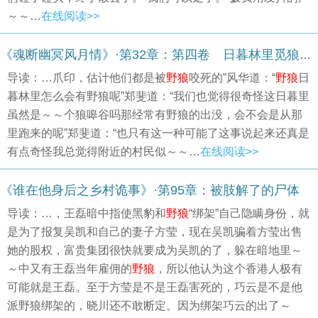
～～…
在线阅读>>
《魂断幽冥风月情》·第32章：第四卷 日暮林里觅狼踪（1）
导读：…爪印，估计他们都是被
野狼
咬死的”风华道：“
野狼
日
暮林里怎么会有野狼呢”郑斐道：“我们也觉得很奇怪这日暮里
虽然是～～个狼嗥谷吗那经常有野狼的出没，会不会是从那
里跑来的呢”郑斐道：“也只有这一种可能了这事说起来还真是
有点奇怪我总觉得附近的村民似～～…
在线阅读>>
《谁在他身后之乡村诡事》·第95章：被肢解了的尸体
导读：…，王磊暗中指使黑豹和
野狼
“绑架”自己隐瞒身份，就
是为了报复吴凯和自己的妻子方莹，现在吴凯骗着方莹出售
她的股权，富贵集团很快就要成为吴凯的了，躲在暗地里～
～中又有王磊当年雇佣的
野狼
，所以他认为这个香港人极有
可能就是王磊。至于方莹是不是王磊害死的，巧云是不是他
派野狼绑架的，晓川还不敢断定。因为绑架巧云的出了～