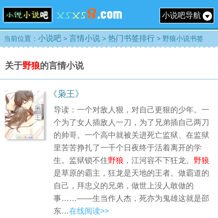
小说吧导航
小说吧
言情小说
热门书签排行
当前位置：
>
>
> 野狼小说书签
关于
野狼
的言情小说
《枭王》
导读：一个对敌人狠，对自己更狠的少年。一
个为了女人插敌人一刀，为了兄弟插自己两刀
的帅哥。一个高中就被关进死亡监狱、在监狱
里苦苦挣扎了一千个日夜终于活着离开的学
生。监狱锁不住
野狼
，江河容不下狂龙。
野狼
是草原的霸主，狂龙是天地的王者。做霸道的
自己，拜忠义的兄弟，做世上没人敢做的
事……——生当作人杰，死亦为鬼雄这就是邵
东…
在线阅读>>