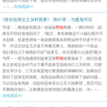
报信说出巧云的下落，就充分说明他是个很有头脑而且非常
～～…
在线阅读>>
《谁在他身后之乡村诡事》·第97章：与魔鬼对话
导读：…着他是在跟另一名凶徒
野狼
商量。一两分钟后，赵
来宝不怀好意地回话了，“晓川，拿你来换这个小娘们我可不
太划算，你是想用你一条命换两条命对吧这样子对老子不公
平，不过正好这几天老子闲着没事儿，我就给你一个机会，
咱们来玩儿个游戏好不好”“赵来宝，你又想耍什么花招”晓川
气呼～～因为他感觉到赵来宝和
野狼
就要逃命了，他们在逃
命之前肯定会对巧云下毒手赵来宝说给自己三天时间，可能
是在等什么，三天后就是他们要逃跑的准确时间。如果自己
答应了赵来宝的游戏，虽然说如果自己回答错了他的问题，
巧云也会有危险，但起码还有百分之五十的希望，而且可以
尽量拖住他们，让林勇想法查到他们的藏身之处，为～～…
在线阅读>>