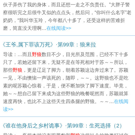
伙子弄伤了我的身体，而且还想一走之不负责任。”大胖子警
察很听完之后很牛叉似的点点头，然后问，“你叫什么名字”老
奶奶，“我叫华玉玲，今年都八十多了，还受这样的苦难折
磨，简直没天理啊…
在线阅读>>
《王爷,属下罪该万死》·第99章：狼来拉
导读：…而且
野狼
数目不少，目光所及范围，已经不下十多
只了，若她还留下来，无疑不是在等死相对于苏～～所以，
那些
野狼
，更是辽足了脚力，朝着苏颖这边奔过来了。苏颖
一见，不由懊恼一声该死的，随即，～～。这野狼也不是吃
素的呢苏颖心惊着，于是，便不断加快了脚下速度。毕竟，
她～～想自己留下来成为这些野狼的晚餐呢然而，苏颖就算
速度再快，也比不上这些天生四条腿的野狼。～～…
在线阅
读>>
《谁在他身后之乡村诡事》·第99章：生死选择（2）