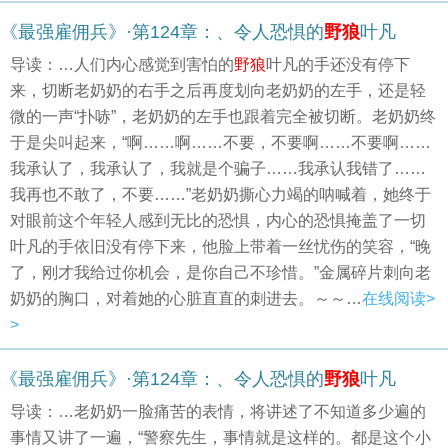
《最强雇佣兵》·第124章：、令人恐惧的
野狼
叶凡
导读：…人们内心感觉到害怕的
野狼
叶凡的手还没有停下
来，切断老奶奶的右手之后再度划向老奶奶的左手，还是轻
微的一声“扑哧”，老奶奶的左手也跟着完全被切断。老奶奶终
于是尖叫起来，“啊……啊……不要，不要啊……不要啊……
我承认了，我承认了，我就是个骗子……我承认我错了……
我再也不敢了，不要……”老奶奶撕心力竭的呐喊着，她终于
对眼前这个年轻人感到无比的恐惧，内心的恐惧掩盖了一切
叶凡的手依旧没有停下来，他脸上带着一丝忧伤的笑容，“晚
了，刚才我给过你机会，是你自己不珍惜。”金属碎片刺向老
奶奶的胸口，对着她的心脏直直的刺进去。～～…
在线阅读>
>
《最强雇佣兵》·第124章：、令人恐惧的
野狼
叶凡
导读：…老奶奶一脸痛苦的表情，将讲述了不知道多少遍的
事情又讲了一遍，“警察先生，事情就是这样的。都是这个小