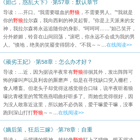
《妲己，惑乱天下》·第57章：默认章节
导读：…开口。“我需要噬血的
野狼
，不需要男人。”“我就是
你的
野狼
拉尔森，我向西剌的神灵起誓。”你是上天派来的女
神，我拉尔森将永远追随你的身影。“呵呵呵……”妲己笑开，
分外娇媚，铃音在山间回荡，“滚吧，你永远不会成为我的男
人。”倏地，绝美的笑靥变得阴冷。“不我～～…
在线阅读>>
《顽劣王妃》·第58章：怎么办才好？
导读：…近，因为据说半夜常有
野狼
徘徊其外，发出阵阵可
怖的嚎叫声以及利齿的厮磨声，似是在寻找缺口突入栅栏，
食人嗜畜。但老头子却觉得这感觉很合口味，说半夜听着狼
嚎比青楼里的莺莺燕燕唱曲好听多了。而她也觉得很好，因
为没人敢靠近这里，所以她不必伪装，爱干嘛爱干嘛，没事
跑到深山打打
野狼
～～…
在线阅读>>
《嫡后策，狂后三嫁》·第78章：自重
导读：…云紫璃的眼神，就好像
野狼
盯上了猎物，恨不得冲