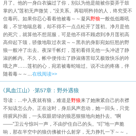
月了。他的一身白衣骗过了你，别以为他是能被你耍弄于鼓
掌的人”莲初无声微笑，“没关系。再聪明矜持的人，终究受不
住毒药。如果你忍心看着他被毒～～凝风
野狼
一般低低嘶吼
着，不甘地喘息着，却不得不一点点松开了莲初。净月是他
的死穴，就算他不想屈服，可是他不得不顾虑到净月莲初高
高仰起下颌，骄傲地取过衣裳～～黑衣的身影宛如狂怒的野
狼一般冲了出去。夜深千帐灯，莲初看得见他一头冲进了静
淑的帐内。不久，帐中便传出了静淑痛苦却又极致快乐的吟
哦之声……莲初的心，宛若被毒蛇啮过。说不出的疼痛，伴
随着毒～～…
在线阅读>>
《凤血江山》·第57章：野外遇狼
导读：…中入夜就有狼，难道是
野狼
来了她揪紧自己的衣襟
不知该怎么办。正在这时，身后风声忽动，她一回头，只觉
得腥风扑面，一头双眼碧绿的狼恶狠狠地向她扑去。“啊
——”卫云兮惊叫一声，不由护住自己的头。“叮”地一声脆
响，那在半空中的狼仿佛被什么射穿，无力挣扎一下～～，