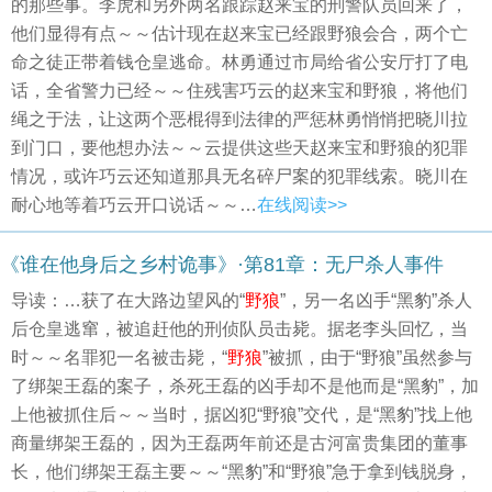
的那些事。李虎和另外两名跟踪赵来宝的刑警队员回来了，
他们显得有点～～估计现在赵来宝已经跟野狼会合，两个亡
命之徒正带着钱仓皇逃命。林勇通过市局给省公安厅打了电
话，全省警力已经～～住残害巧云的赵来宝和野狼，将他们
绳之于法，让这两个恶棍得到法律的严惩林勇悄悄把晓川拉
到门口，要他想办法～～云提供这些天赵来宝和野狼的犯罪
情况，或许巧云还知道那具无名碎尸案的犯罪线索。晓川在
耐心地等着巧云开口说话～～…
在线阅读>>
《谁在他身后之乡村诡事》·第81章：无尸杀人事件
导读：…获了在大路边望风的“
野狼
”，另一名凶手“黑豹”杀人
后仓皇逃窜，被追赶他的刑侦队员击毙。据老李头回忆，当
时～～名罪犯一名被击毙，“
野狼
”被抓，由于“野狼”虽然参与
了绑架王磊的案子，杀死王磊的凶手却不是他而是“黑豹”，加
上他被抓住后～～当时，据凶犯“野狼”交代，是“黑豹”找上他
商量绑架王磊的，因为王磊两年前还是古河富贵集团的董事
长，他们绑架王磊主要～～“黑豹”和“野狼”急于拿到钱脱身，