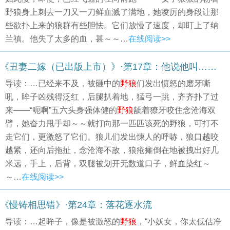
野狼身上刺去一刀又一刀鲜血溅了满地，她凌厉的身段让那
些欲扑上来的狼群有些胆怯。它们放慢了速度，却盯上了纳
兰禛。他失了太多的血，甚～～…
在线阅读>>
《丑妻二嫁（已出版上市）》·第17章：他说他叫……
导读：…已经来不及，被砸中的
野狼
们发出愤怒的磨牙嘶
吼，眸子凶残得泛红，后腿扒着地，猛弓一跳，齐齐扑了过
来——“呃啊”五六头身强体健的
野狼
龇着獠牙咬住念沧海双
臂，她奋力甩手却～～就打向那一匹匹该死的野狼，可打不
走它们，更激怒了它们。狼儿们发出悚人的呼哧，狼口越咬
越紧，还向后拖扯，念沧海不敌，狼疮瘫倒在地被拽出好几
米远，手上，后背，双腿被划开无数道口子，鲜血染红～
～…
在线阅读>>
《慢铸相思错》·第24章：落花逐水流
导读：…起眸子，像是被激怒的
野狼
，“小妖女，你太低估净