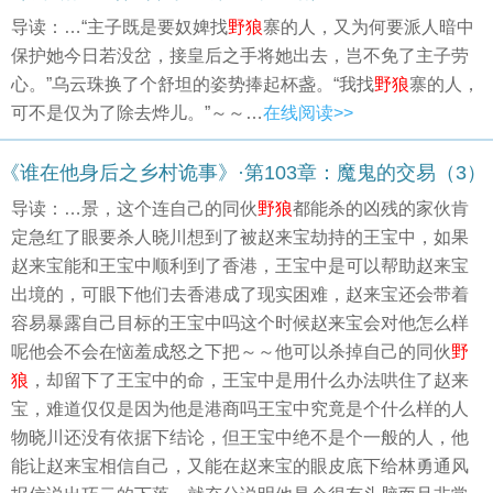
导读：…“主子既是要奴婢找
野狼
寨的人，又为何要派人暗中
保护她今日若没岔，接皇后之手将她出去，岂不免了主子劳
心。”乌云珠换了个舒坦的姿势捧起杯盏。“我找
野狼
寨的人，
可不是仅为了除去烨儿。”～～…
在线阅读>>
《谁在他身后之乡村诡事》·第103章：魔鬼的交易（3）
导读：…景，这个连自己的同伙
野狼
都能杀的凶残的家伙肯
定急红了眼要杀人晓川想到了被赵来宝劫持的王宝中，如果
赵来宝能和王宝中顺利到了香港，王宝中是可以帮助赵来宝
出境的，可眼下他们去香港成了现实困难，赵来宝还会带着
容易暴露自己目标的王宝中吗这个时候赵来宝会对他怎么样
呢他会不会在恼羞成怒之下把～～他可以杀掉自己的同伙
野
狼
，却留下了王宝中的命，王宝中是用什么办法哄住了赵来
宝，难道仅仅是因为他是港商吗王宝中究竟是个什么样的人
物晓川还没有依据下结论，但王宝中绝不是个一般的人，他
能让赵来宝相信自己，又能在赵来宝的眼皮底下给林勇通风