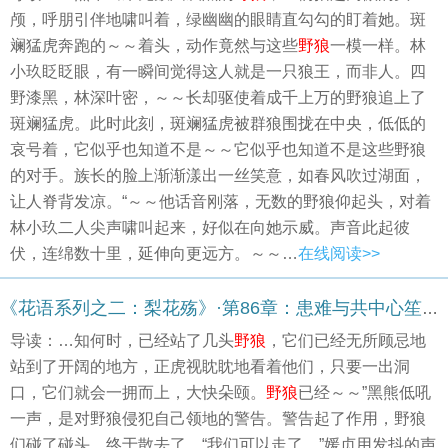
颅，呼朋引伴地啸叫着，绿幽幽的眼睛直勾勾的盯着她。斑
斓猛虎奔跑的～～着头，动作竟然与这些
野狼
一模一样。林
小玖眨眨眼，有一瞬间觉得这人就是一只狼王，而非人。四
野漆黑，林深叶密，～～长却驱使着成千上万的野狼追上了
斑斓猛虎。此时此刻，斑斓猛虎被群狼围拢在中央，低低的
哀号着，它似乎也知道不是～～它似乎也知道不是这些野狼
的对手。族长的脸上渐渐漾出一丝笑意，如春风吹过湖面，
让人脊背发凉。“～～他话音刚落，无数的野狼仰起头，对着
林小玖二人尖声啸叫起来，好似在向她示威。声音此起彼
伏，连绵数十里，延伸向更远方。～～…
在线阅读>>
《花语系列之二：梨花殇》·第86章：患难与共中心笙荡漾 默然萧索时心碎难持(上)
导读：…知何时，已经站了几头
野狼
，它们已经无所顾忌地
站到了开阔的地方，正虎视眈眈地看着他们，只要一出洞
口，它们就会一拥而上，大快朵颐。
野狼
已经～～”黑熊低吼
一声，是对野狼侵犯自己领地的警告。警告起了作用，野狼
们碰了碰头，终于散去了。“我们可以走了。”媛贞用发抖的声