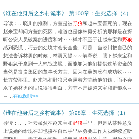
《谁在他身后之乡村诡事》·第100章：生死选择（4）
导读：…晓川的推测，方莹是被
野狼
和赵来宝害死的，现在
赵来宝却问方莹的死因，难道也是像林勇分析的那样是在探
听公安人员破案的进度和对～～样才不至于让赵来宝和
野狼
感到恐慌，巧云的处境才会安全些。可是，当晓川把自己的
想法告诉林勇的时候，林勇又提～～解释说，眼下赵来宝和
野狼急于拿到一大笔钱逃脱，而能够为他们提供这笔资金的
当然是富贵集团的董事长方莹。因为在吴凯没有成功收～～
长方莹那里。赵来福和野狼只会逼着方莹给他们钱，而不会
杀了她林勇的话说得很明白，方莹不是被赵来宝和野狼杀～
～…
在线阅读>>
《谁在他身后之乡村诡事》·第98章：生死选择（1）
导读：…，巧云虽然在赵来宝和
野狼
手里，但是从某种意义
上说她的命现在却也攥在自己手里林勇要工作人员继续监听