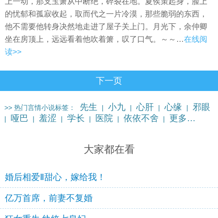
上一动，那支玉箫从中断绝，碎裂在地。夏侯策起身，脸上
的忧郁和孤寂收起，取而代之一片冷漠，那些脆弱的东西，
他不需要他转身决然地走进了屋子关上门。月光下，余仲卿
坐在房顶上，远远看着他吹着箫，叹了口气。～～…
在线阅
读>>
下一页
先生
小九
心肝
心缘
邪眼
>> 热门言情小说标签：
|
|
|
|
哑巴
羞涩
学长
医院
依依不舍
更多…
|
|
|
|
|
|
大家都在看
婚后相爱Ⅱ甜心，嫁给我！
亿万首席，前妻不复婚