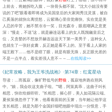
上前去，将她拆吃入腹，一块骨头都不留。“沈大小姐没有要
说的了吧”眼看着即将成为吴国皇后的大家闺秀沈灵溪，被自
己奚落的就快出离愤怒，云紫璃心里倍觉痛快。实在觉是美
人忍的辛苦，她不禁冷冷一笑，目光森冷，眼底嘲讽之意更
深：“慢走，不送”这，就是赫连远看上的女人既觊觎皇后之
位，又贪婪的不想放开赫连远这天下第一美男子，这种女人
也就生了一张好皮囊，反正她是看不上的。至于看上人家的
端王殿下……他不是瞎了眼，就是有眼无珠，反正眼光差的
不是一点半点，着实差强人意不～～…
在线阅读>>
《妃常攻略，我为王爷洗战袍》·第74章：红鸾星动
导读：…而孤寂，像旷野低号的
野狼
，孤寂地奔跑在朔风
中。“娘，我会吹这支曲子啦。”“嗯，阿策真乖，这曲子叫长
相思，快吹给娘听听。”长相思，摧心肝，美人如花隔云端。
夏侯策倏忽停了下来，他看着面前的玉箫，当年她让他学这
支长相思，就是为那个金国奸细吧他眼中现出一分恨意，手