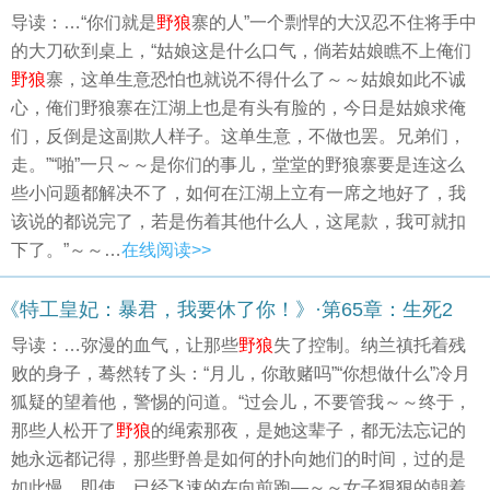
导读：…“你们就是
野狼
寨的人”一个剽悍的大汉忍不住将手中
的大刀砍到桌上，“姑娘这是什么口气，倘若姑娘瞧不上俺们
野狼
寨，这单生意恐怕也就说不得什么了～～姑娘如此不诚
心，俺们野狼寨在江湖上也是有头有脸的，今日是姑娘求俺
们，反倒是这副欺人样子。这单生意，不做也罢。兄弟们，
走。”“啪”一只～～是你们的事儿，堂堂的野狼寨要是连这么
些小问题都解决不了，如何在江湖上立有一席之地好了，我
该说的都说完了，若是伤着其他什么人，这尾款，我可就扣
下了。”～～…
在线阅读>>
《特工皇妃：暴君，我要休了你！》·第65章：生死2
导读：…弥漫的血气，让那些
野狼
失了控制。纳兰禛托着残
败的身子，蓦然转了头：“月儿，你敢赌吗”“你想做什么”冷月
狐疑的望着他，警惕的问道。“过会儿，不要管我～～终于，
那些人松开了
野狼
的绳索那夜，是她这辈子，都无法忘记的
她永远都记得，那些野兽是如何的扑向她们的时间，过的是
如此慢，即使，已经飞速的在向前跑—～～女子狠狠的朝着