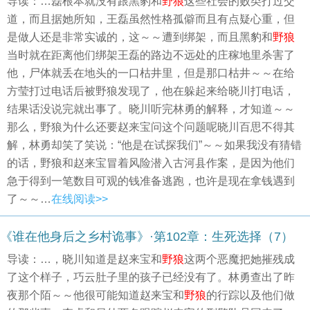
导读：…磊根本就没有跟黑豹和
野狼
这些社会的败类打过交
道，而且据她所知，王磊虽然性格孤僻而且有点疑心重，但
是做人还是非常实诚的，这～～遭到绑架，而且黑豹和
野狼
当时就在距离他们绑架王磊的路边不远处的庄稼地里杀害了
他，尸体就丢在地头的一口枯井里，但是那口枯井～～在给
方莹打过电话后被野狼发现了，他在躲起来给晓川打电话，
结果话没说完就出事了。晓川听完林勇的解释，才知道～～
那么，野狼为什么还要赵来宝问这个问题呢晓川百思不得其
解，林勇却笑了笑说：“他是在试探我们”～～如果我没有猜错
的话，野狼和赵来宝冒着风险潜入古河县作案，是因为他们
急于得到一笔数目可观的钱准备逃跑，也许是现在拿钱遇到
了～～…
在线阅读>>
《谁在他身后之乡村诡事》·第102章：生死选择（7）
导读：…，晓川知道是赵来宝和
野狼
这两个恶魔把她摧残成
了这个样子，巧云肚子里的孩子已经没有了。林勇查出了昨
夜那个陌～～他很可能知道赵来宝和
野狼
的行踪以及他们做