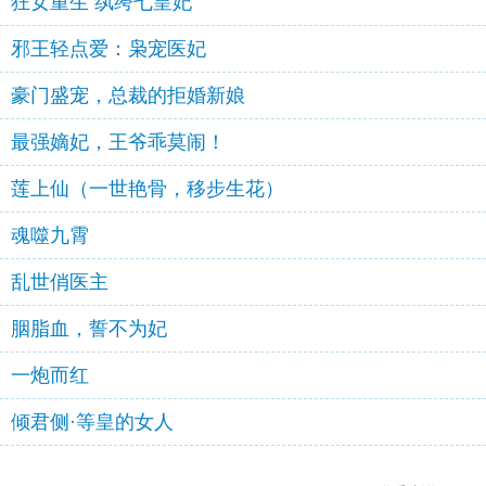
狂女重生 纨绔七皇妃
邪王轻点爱：枭宠医妃
豪门盛宠，总裁的拒婚新娘
最强嫡妃，王爷乖莫闹！
莲上仙（一世艳骨，移步生花）
魂噬九霄
乱世俏医主
胭脂血，誓不为妃
一炮而红
倾君侧·等皇的女人