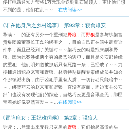
便打电话通知方莹将1万元现金送到乱石岗领人，更让他们想
不到的是，他们在乱～～…
在线阅读>>
《谁在他身后之乡村诡事》·第93章：寝食难安
导读：…的还有另外一个重刑犯
野狼
，而
野狼
是参与绑架富
贵集团原董事长王磊的绑匪之一，目前自己正在暗中调查这
件事，而且已经到了关键时～～架巧云的就是找来副和野
狼。因为此案涉嫌两个穷凶极恶的逃犯，而且是公安部通缉
的重犯，他们明知道被抓后只有死路一条，已经成了～～力
搜捕通缉犯赵来宝和野狼。林勇特别提醒专案组成员并知会
个乡镇派出所，由于凶犯手里有人质，一切行动只能暗中～
～，绑架巧云的赵来宝和野狼一直没有露面，周边市县公安
部门也没有发现他们的踪迹，当然巧云更是音讯全无，绑匪
带着她好像突然蒸发～～…
在线阅读>>
《冒牌庶女：王妃难伺候》·第2章：驱狼人
导读：…然窜出来无数只灰黑的
野狼
，它们抬起高傲的头