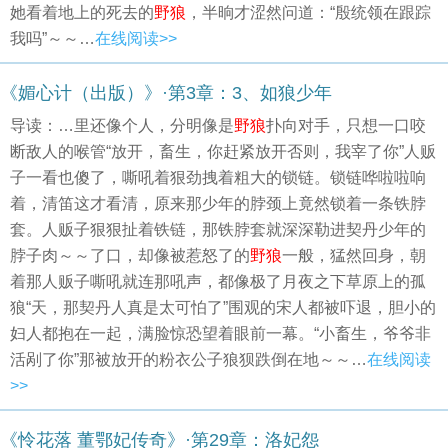
她看着地上的死去的
野狼
，半晌才涩然问道：“殷统领在跟踪
我吗”～～…
在线阅读>>
《媚心计（出版）》·第3章：3、如狼少年
导读：…里还像个人，分明像是
野狼
扑向对手，只想一口咬
断敌人的喉管“放开，畜生，你赶紧放开否则，我宰了你”人贩
子一看也傻了，嘶吼着狠劲拽着粗大的锁链。锁链哗啦啦响
着，清笛这才看清，原来那少年的脖颈上竟然锁着一条铁脖
套。人贩子狠狠扯着铁链，那铁脖套就深深勒进契丹少年的
脖子肉～～了口，却像被惹怒了的
野狼
一般，猛然回身，朝
着那人贩子嘶吼就连那吼声，都像极了月夜之下草原上的孤
狼“天，那契丹人真是太可怕了”围观的宋人都被吓退，胆小的
妇人都抱在一起，满脸惊恐望着眼前一幕。“小畜生，爷爷非
活剐了你”那被放开的粉衣公子狼狈跌倒在地～～…
在线阅读
>>
《怜花落 董鄂妃传奇》·第29章：洛妃怨