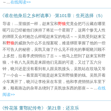
～…
在线阅读>>
《谁在他身后之乡村诡事》·第101章：生死选择（5）
导读：…里猫抓一样，赵来宝和
野狼
究竟会把巧云藏在哪里
呢巧云已经被他们挟持了将近一个星期了，这两个惨无人性
的绑匪又会对她怎么样呢赵来宝的电话～～吴凯受到赵来宝
和
野狼
的威胁为什么不去报案呢，难道绑匪掌握了他的一些
不可告人的秘密，吴凯又做了什么见不得光的事呢晓川顾不
上多想，拉着李虎悄悄出了古～～他马上想到了赵来宝和野
狼，十有八九吴凯是来跟他们见面的可是，又过了五六分
钟，晓川还是没有看到有人跟吴凯接头，吴凯站在坟场又等
了一小会～～着里面可能是赵来宝和野狼要的钱。吴凯开着
小车离开了，晓川让李栓呆在车里，他和李虎悄悄从车里下
来，顺着路边的杂草丛绕到了吴凯放东西的那座～～…
在线
阅读>>
《怜花落 董鄂妃传奇》·第21章：还京乐