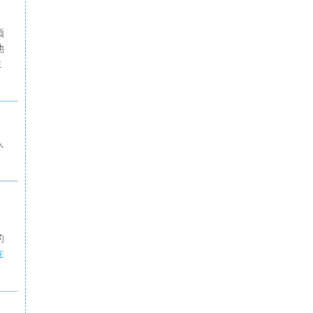
颀
他
在
人
的
在