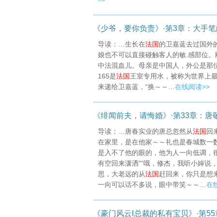
《少爷，要你负责》·第3章：大手
导读：…生长在
法国
的卫嘉蓝去过国外
娘也不可以直接碰触客人的敏.感部位
中法混血儿。母亲是中国人，外公是那
165是
法国
王室专用水，被称为世界上最
来递给卫嘉蓝，“换～～…
在线阅读>>
《绯闻前夫，请悔婚》·第33章：唐
导读：…唐春实业的唐总忽然从
法国
回
在家里，是在他家～～礼也是春城数一
是入不了他的眼的，他为人一向低调，
有空回来潇洒”“哦，修杰，我听小婶说
思，大老远的从
法国
赶回来，你只是想
一向可以话不多说，眼中带笑～～…
在
《豪门风云Ⅰ总裁的私有宝贝》·第55