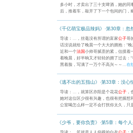
多小时，才卖出了三十支啤酒，她的同
后，推着车，敲开了下一个包间的门，
《千亿萌宝极品辣妈》·第30章：忽
导读：…，丝毫没有所谓的富家
公子
哥
话没说就给了晚晨一个大大的拥抱：“晚
近和一个
法国
小帅哥腻歪的紧，估摸着
着晚晨，好半晌又才轻轻的拥了过去：“
黑着脸，写满了一万个不高兴～～…
在
《逃不出的五指山》·第33章：没心
导读：…，就算区亦阳是个花花
公子
，
她对这位区少很有兴趣，也很有把握想和
公室喝怎么样一定不会打扰你太久，只
《少爷，要你负责》·第5章：每个
导读：…笙就是人人仰视的白衣
公子
；