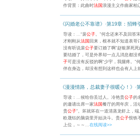
作背景：此曲时
法国
浪漫主义作曲家柏
《闪婚老公不靠谱》·第19章：招蜂
导读：…“裴
公子
。”何念还来不及回答
才刚刚从
法国
回来，根本就不知道表哥
没有听说裴
公子
要订婚了啊”赵银屏死
要结婚了，可是外界却一点儿消息都没
子
可是没有反驳的啊“少宇，我腿疼。”
伴在身边，却没有想到这样也会有人上
《漫漫情路，总裁妻子很暖心！》·第
导读：…候给你丢过人。冷艳贵
公子
的
的邀请出席一家
法国
餐厅的周年庆，活
贵
公子
”。坏就坏在一道清蒸龙虾上，
欧晟钰的脑袋里开始决斗。贵
公子
恨铁
上位，～～…
在线阅读>>