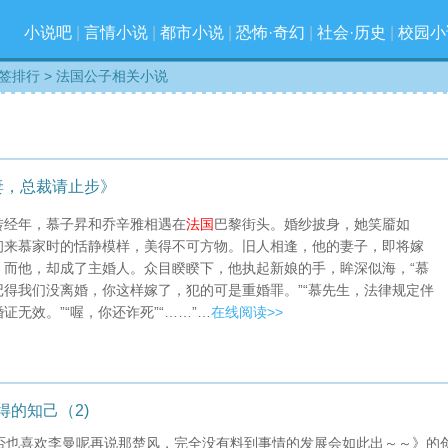
小说吧
|
言情小说
|
都市小说
|
恐怖·奇幻
|
社会·历史
|
校园小
签排行
> 法国公子相关小说
妻，总裁请止步》
转经年，慕子昇和乔辛雅相遇在
法国
巴黎街头。婚纱披身，她笑靥如
初来慕家时的恬静模样，美得不可方物。旧人相逢，他的妻子，即将嫁
。而他，却成了主婚人。众目睽睽下，他执起新娘的手，眸深似海，“慕
记得我们没离婚，你这样嫁了，犯的可是重婚罪。”“慕先生，法律规定伴
证无效。”“喔，你还诈死”“……”…
在线阅读>>
得的知己（2)
否也喜欢李曼呢再说那楚风，完全没有料到事情的发展会如此出～～》的