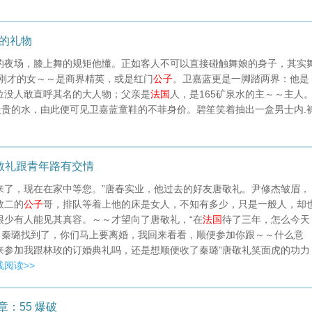
笔的礼物
的夜场，膝上舞的规矩他懂。正如客人不可以直接碰触舞娘的身子，其实
。刚才的女～～是商界精英，或是红门
公子
。卫嘉蓝更是一脚踏两界：他是
位没人敢直呼其名的大人物；父亲是
法国
人，是165矿泉水的主～～主人
贵的水，由此便可见卫嘉蓝童鞋的不菲身价。碧笙笑着抽出一盒男士内.
敬礼跟青年路有交情
来了，现在在家中等您。”唐春实业，他过去的好友唐敬礼。尹修杰皱眉，
数二的
公子
哥，排队等着上他的床是女人，不知有多少，只是一般人，却
很少有人能见其真容。～～才望向了唐敬礼，“在
法国
待了三年，怎么今天
，秦璐找到了，你们马上要离婚，我回来看看，顺便参加你跟～～什么意
来参加我跟林玫的订婚典礼吗，还是想顺便收了秦璐”唐敬礼笑面虎的功力
线阅读>>
章：55 爆破