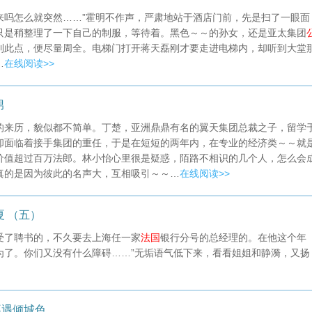
来吗怎么就突然……”霍明不作声，严肃地站于酒店门前，先是扫了一眼面
只是稍整理了一下自己的制服，等待着。黑色～～的孙女，还是亚太集团
到此点，便尽量周全。电梯门打开蒋天磊刚才要走进电梯内，却听到大堂
…
在线阅读>>
男
的来历，貌似都不简单。丁楚，亚洲鼎鼎有名的翼天集团总裁之子，留学
却面临着接手集团的重任，于是在短短的两年内，在专业的经济类～～就
价值超过百万法郎。林小怡心里很是疑惑，陌路不相识的几个人，怎么会
真的是因为彼此的名声大，互相吸引～～…
在线阅读>>
夏 （五）
受了聘书的，不久要去上海任一家
法国
银行分号的总经理的。在他这个年
为了。你们又没有什么障碍……”无垢语气低下来，看看姐姐和静漪，又扬
不遇倾城色