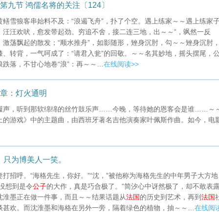
笫九节 鸿儒名将的关注〔124〕
黄鳝雪狼客串始料不及：“浪遏飞舟”，扑了个空。遇上练家～～遇上练家
，汪汪欢吠，愈发带起劲。穷追不舍，接二连三地，出～～”，飒然一反
，激荡飘起的散发；“顺水推舟”，如影随形，矬身沉肘，勾～～矬身沉肘
膝、转背，一气呵成了：“请君入瓮”的回敬。～～名其妙地，摇头摆尾，
跌落，不甘心地卷“浪”：再～～…
在线阅读>>
2章：灯火通明
履声，听到那软绵绵的丝竹鼓乐声……今晚，等待她的恩客会是谁……～
止的游戏》中的主题曲，由西班牙著名吉他演奏家叶佩斯作曲。如今，电
，只为博美人一笑。
妻打招呼。“海格先生，你好。”“沈，”被他称为海格先生的中年男子大方地
没想到是令
公子
的大作，真是巧合极了。”简汐心中讶然极了，却不敢表
沈淮墨正在做一件事，而且～～结果话题从
法国
的历史到艺术，再到
法国
谈甚欢。而沈淮墨和海格在另外一旁，隔着绿色的植物，抽～～…
在线阅