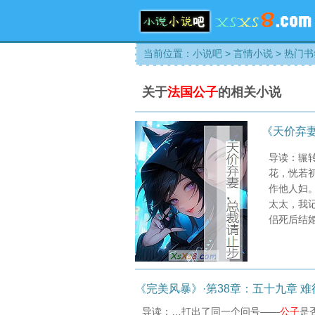
当前位置：
小说吧
>
言情小说
>
热门书
关于
法国公子
的相关小说
《天价弃
导读：辗
花，恍若
作他人妇
太太，我
侣死后结婚
《完美风暴》·第38章：五十九章 难
导读：…打出了同一个问号——
公子
是