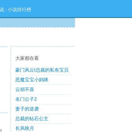
说
|
小说排行榜
大家都在看
豪门风云Ⅰ总裁的私有宝贝
恶魔宝宝小妈咪
云胡不喜
名门公子2
妻子的逆袭
总裁的钻石公主
长风映月
创