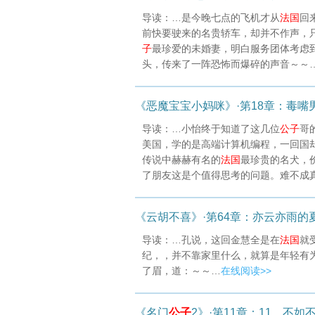
导读：…是今晚七点的飞机才从
法国
回
前快要驶来的名贵轿车，却并不作声，
子
最珍爱的未婚妻，明白服务团体考虑
头，传来了一阵恐怖而爆碎的声音～～
《恶魔宝宝小妈咪》·第18章：毒嘴
导读：…小怡终于知道了这几位
公子
哥
美国，学的是高端计算机编程，一回国
传说中赫赫有名的
法国
最珍贵的名犬，
了朋友这是个值得思考的问题。难不成
《云胡不喜》·第64章：亦云亦雨的
导读：…孔说，这回金慧全是在
法国
就
纪，，并不靠家里什么，就算是年轻有
了眉，道：～～…
在线阅读>>
《名门
公子
2》·第11章：11、不如