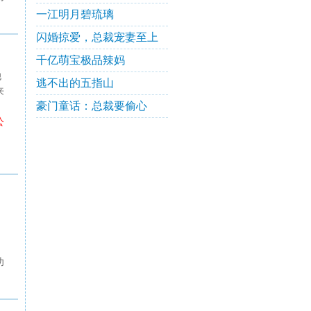
一江明月碧琉璃
闪婚掠爱，总裁宠妻至上
千亿萌宝极品辣妈
她
逃不出的五指山
来
豪门童话：总裁要偷心
公
功