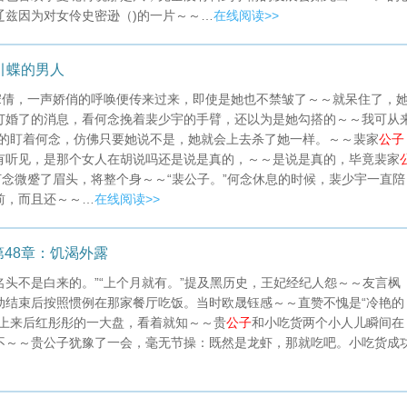
辽兹因为对女伶史密逊（)的一片～～…
在线阅读>>
引蝶的男人
宋倩，一声娇俏的呼唤便传来过来，即使是她也不禁皱了～～就呆住了，
订婚了的消息，看何念挽着裴少宇的手臂，还以为是她勾搭的～～我可从
死的盯着何念，仿佛只要她说不是，她就会上去杀了她一样。～～裴家
公子
有听见，是那个女人在胡说吗还是说是真的，～～是说是真的，毕竟裴家
何念微蹙了眉头，将整个身～～“裴公子。”何念休息的时候，裴少宇一直陪
前，而且还～～…
在线阅读>>
48章：饥渴外露
名头不是白来的。”“上个月就有。”提及黑历史，王妃经纪人怨～～友言枫
动结束后按照惯例在那家餐厅吃饭。当时欧晟钰感～～直赞不愧是“冷艳的
端上来后红彤彤的一大盘，看着就知～～贵
公子
和小吃货两个小人儿瞬间在
不～～贵公子犹豫了一会，毫无节操：既然是龙虾，那就吃吧。小吃货成