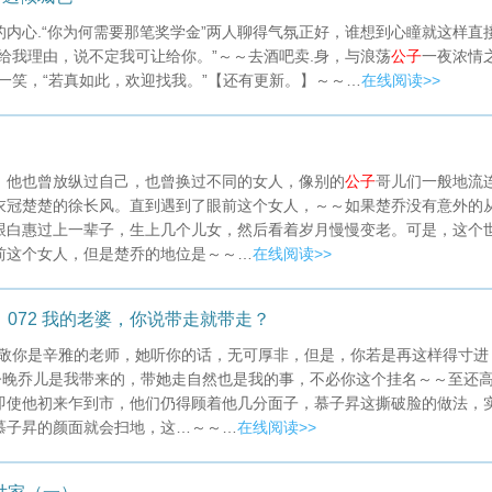
的内心.“你为何需要那笔奖学金”两人聊得气氛正好，谁想到心瞳就这样直
给我理由，说不定我可让给你。”～～去酒吧卖.身，与浪荡
公子
一夜浓情
一笑，“若真如此，欢迎找我。”【还有更新。】～～…
在线阅读>>
，他也曾放纵过自己，也曾换过不同的女人，像别的
公子
哥儿们一般地流
衣冠楚楚的徐长风。直到遇到了眼前这个女人，～～如果楚乔没有意外的
跟白惠过上一辈子，生上几个儿女，然后看着岁月慢慢变老。可是，这个
前这个女人，但是楚乔的地位是～～…
在线阅读>>
：072 我的老婆，你说带走就带走？
敬你是辛雅的老师，她听你的话，无可厚非，但是，你若是再这样得寸进
今晚乔儿是我带来的，带她走自然也是我的事，不必你这个挂名～～至还
即使他初来乍到市，他们仍得顾着他几分面子，慕子昇这撕破脸的做法，
慕子昇的颜面就会扫地，这…～～…
在线阅读>>