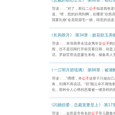
《总裁的钻石公主》·第68章：钻石
导读：…“对了，那位二
公子
知道我有老
道。“呀，想的好周到啊，在哪里”欣然
我要礼物”金圣阳眉毛一挑，得意的说道
《长风映月》·第34章：姣花软玉弄眠
导读：…本埠商界名流金隽年女
公子
鹤
闻，岂不是旧闻打开前页看日期，却是上
话。罗副官答说是廖生来电，储备库人
《一江明月碧琉璃》·第88章：被灌
导读：…“嘿嘿，本
公子
这辈子只做自己
角，刘璃不再说话。“切”顾云卓不屑地
化，那种令人心悸的恶毒被一缕异样的
《闪婚掠爱，总裁宠妻至上》·第17
导读：…会所是市有名的
公子
哥儿聚集