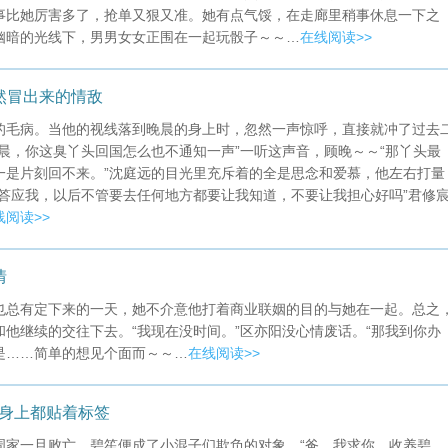
事比她厉害多了，抢单又狠又准。她有点气馁，在走廊里稍事休息一下之
幽暗的光线下，男男女女正围在一起玩骰子～～…
在线阅读>>
然冒出来的情敌
的毛病。当他的视线落到晚晨的身上时，忽然一声惊呼，直接就冲了过去
晨，你这臭丫头回国怎么也不通知一声”一听这声音，顾晚～～“那丫头最
一是片刻回不来。”沈庭远的目光里充斥着的全是思念和爱慕，他左右打量
答应我，以后不管要去任何地方都要让我知道，不要让我担心好吗”君修
线阅读>>
情
也总有定下来的一天，她不介意他打着商业联姻的目的与她在一起。总之
他继续的交往下去。“我现在没时间。”区亦阳没心情废话。“那我到你办
是……简单的想见个面而～～…
在线阅读>>
人身上都贴着标签
周家一旦败亡，碧笙便成了小混子们欺负的对象。“爸，我求你，收养碧