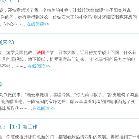
世家（一）
婆，还特意赠送了我一个精美的礼物，让我转送给你呢”金圣阳突然说
高兴的问，她有幸得到这么一位钻石大王的礼物吗“刚才还嘲笑我呢还想问
。“小心～～…
在线阅读>>
床 23
仪，游学英国伦敦、
法国
巴黎、日本大阪，近日得文学硕士回国。什么新
月的旧报纸，放下报纸，恰罗副官敲门进来。“什么事“问的是方才的电
手不够，～～…
在线阅读>>
醉
高兴做的事。”顾云卓撇嘴，嘿嘿冷笑。“你无药可救了。”鄙夷地勾了勾唇
拿眼角瞟着他。一阵沉闷的寂静之后，顾云卓望着刘璃的眼睛渐渐起了变
邪昧所取代～～…
在线阅读>>
章：【17】新工作
地，你随便推开哪间包厢的门，都能看到热情四射的表演。冉蜜推销了一