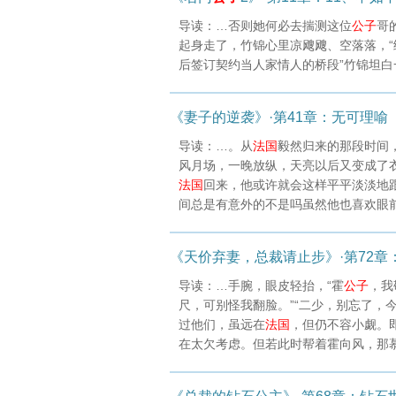
导读：…否则她何必去揣测这位
公子
哥
起身走了，竹锦心里凉飕飕、空落落，“
后签订契约当人家情人的桥段”竹锦坦白
《妻子的逆袭》·第41章：无可理喻
导读：…。从
法国
毅然归来的那段时间
风月场，一晚放纵，天亮以后又变成了
法国
回来，他或许就会这样平平淡淡地
间总是有意外的不是吗虽然他也喜欢眼
《天价弃妻，总裁请止步》·第72章
导读：…手腕，眼皮轻抬，“霍
公子
，我
尺，可别怪我翻脸。”“二少，别忘了，
过他们，虽远在
法国
，但仍不容小觑。
在太欠考虑。但若此时帮着霍向风，那