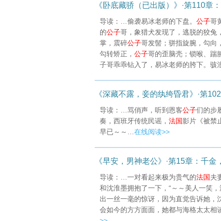
《卧底藏骄（已出版）》·第110章：
导读：…偷袭易冰老师的下盘。
公子
哥
的
公子
哥，象猎犬发现了，逃脱的狡兔
掌，震碎
公子
哥发髻；骈指旋腕，勾向
勾转矫正，
公子
哥的歪脑壳；锁喉、踹
子哥乖乖钻入了，易冰老师的胯下。骇浪
《深藏不露，妾的纨绔昏君》·第10
导读：…骂俏声，听到恩客
公子
们的步
奏，西班牙传统民谣，
法国
影片《被禁
早已～～…
在线阅读>>
《早安，男神老公》·第15章：千金
导读：…一对看起来极为贵气的
法国
夫
和沈淮墨拥抱了一下，“～～美人一笑，
出一丝一毫的惊讶，因为直觉告诉她，
会如今的方方面面，她都与海格太太相
>>