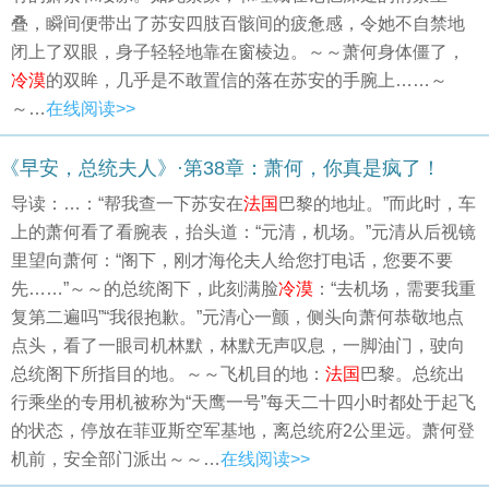
叠，瞬间便带出了苏安四肢百骸间的疲惫感，令她不自禁地
闭上了双眼，身子轻轻地靠在窗棱边。～～萧何身体僵了，
冷漠
的双眸，几乎是不敢置信的落在苏安的手腕上……～
～…
在线阅读>>
《早安，总统夫人》·第38章：萧何，你真是疯了！
导读：…：“帮我查一下苏安在
法国
巴黎的地址。”而此时，车
上的萧何看了看腕表，抬头道：“元清，机场。”元清从后视镜
里望向萧何：“阁下，刚才海伦夫人给您打电话，您要不要
先……”～～的总统阁下，此刻满脸
冷漠
：“去机场，需要我重
复第二遍吗”“我很抱歉。”元清心一颤，侧头向萧何恭敬地点
点头，看了一眼司机林默，林默无声叹息，一脚油门，驶向
总统阁下所指目的地。～～飞机目的地：
法国
巴黎。总统出
行乘坐的专用机被称为“天鹰一号”每天二十四小时都处于起飞
的状态，停放在菲亚斯空军基地，离总统府2公里远。萧何登
机前，安全部门派出～～…
在线阅读>>