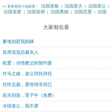
法国老板
法国老大
法国老公
>> 更多相关小说标签：
|
|
|
法国老婆
法国老师
法国离婚
法国恋爱
法国
|
|
|
|
领导
法国琉璃
法国律师
更多…
|
|
|
大家都在看
爹地别惹我妈咪
首席混混总裁夫人
欺爱：冷情教父的契约妻
竹马之婚，老公拜托拜托
任性总裁，爱你情非得已
前夫别急，育子中（免费）
冷情老公，我不爱