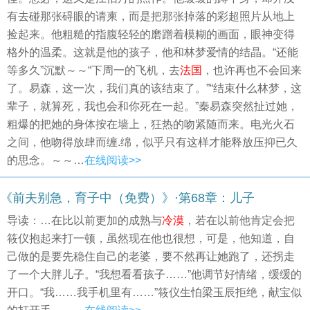
有去碰那张碍眼的请柬，而是把那张掉落的彩超照片从地上
捡起来。他粗糙的指腹轻轻的磨蹭着模糊的画面，眼神变得
格外的温柔。这就是他的孩子，他和林梦爱情的结晶。“还能
等多久”沉默～～“下周一的飞机，去
法国
，也许再也不会回来
了。易森，这一次，我们真的该结束了。”“结束什么林梦，这
辈子，就算死，我也会和你死在一起。”秦易森突然扯过她，
粗爆的把她的身体按在墙上，狂热的吻紧随而来。电光火石
之间，他吻得放肆而缠.绵，似乎只有这样才能释放压抑已久
的思念。～～…
在线阅读>>
《前夫别急，育子中（免费）》·第68章：儿子
导读：…在比以前更加的成熟与
冷漠
，若在以前他肯定会把
筱仪抱起来打一顿，虽然现在他也很想，可是，他知道，自
己做的是要先稳住自己的老婆，要不然再让她跑了，还拐走
了一个大胖儿子。“我想看看孩子……”他调节好情绪，缓缓的
开口。“我……我手机里有……”筱仪生怕梁玉辰拒绝，献宝似