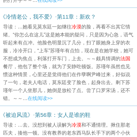
的打开手～～…
在线阅读>>
《冷情老公，我不爱》·第11章：新欢？
导读：…她看见莫东廷一如继往
冷漠
的脸，再看不出其它情
绪。“你怎么在这儿”这是她本能的疑问，只是因为心急，语气
听起来有点冲。他脸色明显沉了几分，扫了眼她身上穿的衣
服，冷冷开口，“上车”苏瑾年有点怕，现在是在她学校，她可
不想成为焦点，利落打开车门，上去。～～颇具情调的
法国
餐厅，他包了整个场，就为了安静吃顿饭。苏瑾年虽然也见
惯这种情景，心里还是觉得他们在作孽啊尹峰过来，好似说
了一句，老夫人电话，莫东廷变了脸色，起身出去。剩下苏
瑾年一个人坐那儿，她倒是放松了点。尝了口罗宋汤，还不
错。～～…
在线阅读>>
《被迫风流》·第56章：女人是谁的鞋
导读：…去。没想到被人误解为
冷漠
和不通情理。揪住那老
匹夫，揍他一顿。没有教养的老东西马队长手下的两个小伙