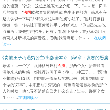
透的轻蔑，“韩总，这位是谁呢怎么介绍一下。”～～是一阵乖
巧的微笑，“
法国
欧尔赛集团的总裁l先生正在那边，韩总有兴
趣去认识一下吗”“那我先在这里谢过何小姐了。”他对何雅智
微微一笑，转头扯下夏紫馨的手，对她说道，“你自己先去吃
点东西，我去打声招呼，还有，”他俯下身子，在她耳边用只
有两人才听得见的声音说，“别给我惹麻烦，什～～…
在线阅
读>>
《贵族王子巧遇穷公主(出版全本)》·第6章：发怒的恶魔
导读：…一个字，眼神格外犀利
冷漠
。那两个女生捂着脸看
清楚来人的时候，都惊讶的叫了声：律……律王子……“滚”他
不想跟她们废话，刚刚他开着车从学校出来，就看到她们两
个做的“好事”，本来想袖手旁观的，可当看清楚被欺负的那个
人的时候，他也弄不清楚自己为什么会走了过去。那两个女
生～～…
在线阅读>>