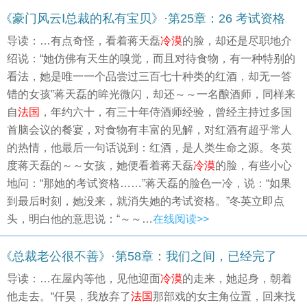
《豪门风云Ⅰ总裁的私有宝贝》·第25章：26 考试资格
导读：…有点奇怪，看着蒋天磊
冷漠
的脸，却还是尽职地介
绍说：“她仿佛有天生的嗅觉，而且对待食物，有一种特别的
看法，她是唯一一个品尝过三百七十种类的红酒，却无一答
错的女孩”蒋天磊的眸光微闪，却还～～一名酿酒师，同样来
自
法国
，年约六十，有三十年侍酒师经验，曾经主持过多国
首脑会议的餐宴，对食物有丰富的见解，对红酒有超乎常人
的热情，他最后一句话说到：红酒，是人类生命之源。冬英
度蒋天磊的～～女孩，她便看着蒋天磊
冷漠
的脸，有些小心
地问：“那她的考试资格……”蒋天磊的脸色一冷，说：“如果
到最后时刻，她没来，就消失她的考试资格。”冬英立即点
头，明白他的意思说：“～～…
在线阅读>>
《总裁老公很不善》·第58章：我们之间，已经完了
导读：…在屋内等他，见他迎面
冷漠
的走来，她起身，朝着
他走去。“仟昊，我放弃了
法国
那部戏的女主角位置，回来找