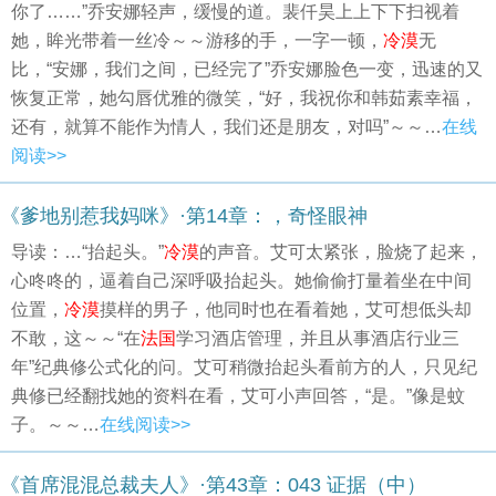
你了……”乔安娜轻声，缓慢的道。裴仟昊上上下下扫视着
她，眸光带着一丝冷～～游移的手，一字一顿，
冷漠
无
比，“安娜，我们之间，已经完了”乔安娜脸色一变，迅速的又
恢复正常，她勾唇优雅的微笑，“好，我祝你和韩茹素幸福，
还有，就算不能作为情人，我们还是朋友，对吗”～～…
在线
阅读>>
《爹地别惹我妈咪》·第14章：，奇怪眼神
导读：…“抬起头。”
冷漠
的声音。艾可太紧张，脸烧了起来，
心咚咚的，逼着自己深呼吸抬起头。她偷偷打量着坐在中间
位置，
冷漠
摸样的男子，他同时也在看着她，艾可想低头却
不敢，这～～“在
法国
学习酒店管理，并且从事酒店行业三
年”纪典修公式化的问。艾可稍微抬起头看前方的人，只见纪
典修已经翻找她的资料在看，艾可小声回答，“是。”像是蚊
子。～～…
在线阅读>>
《首席混混总裁夫人》·第43章：043 证据（中）