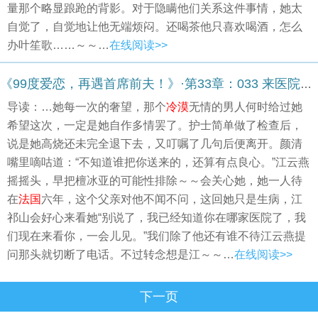
量那个略显踉跄的背影。对于隐瞒他们关系这件事情，她太
自觉了，自觉地让他无端烦闷。还喝茶他只喜欢喝酒，怎么
办叶笙歌……～～…
在线阅读>>
《99度爱恋，再遇首席前夫！》·第33章：033 来医院看她
导读：…她每一次的奢望，那个
冷漠
无情的男人何时给过她
希望这次，一定是她自作多情罢了。护士简单做了检查后，
说是她高烧还未完全退下去，又叮嘱了几句后便离开。颜清
嘴里嘀咕道：“不知道谁把你送来的，还算有点良心。”江云燕
摇摇头，早把檀冰亚的可能性排除～～会关心她，她一人待
在
法国
六年，这个父亲对他不闻不问，这回她只是生病，江
祁山会好心来看她“别说了，我已经知道你在哪家医院了，我
们现在来看你，一会儿见。”我们除了他还有谁不待江云燕提
问那头就切断了电话。不过转念想是江～～…
在线阅读>>
下一页