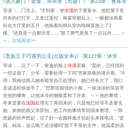
《误入豪门：老婆，乖乖坐（出版）》·第23章：逐客令
导读：…门关上。”才到家，便
冷漠
的下逐客令。他把屋子里
所有的灯打开，又拿过遥控，将窗帘都拉上。一眼都没再看
站在大厅里的五月，他推着轮椅从室内电梯直接上了2
楼。“还真是一点都没变……”除了脾气更臭了一点以外……～
～…
在线阅读>>
《贵族王子巧遇穷公主(出版全本)》·第127章：休学
导读：…沉了一下，俊逸的脸上
冷漠
至极。“是的，已经找到
一些证据了。少爷，需要处理一下吗”管家恭敬的请示着。“不
用，我相信雨儿她有能里自己处理好。她已经长大了，我们
是该适时候放手了。”想那张倔强的小脸，一抹淡淡的笑容开
在他的嘴角，让他冰冷的侧脸柔和了许多。～～他的事情，
本来是要在
法国
处理完了再回来的，只是他已经等不及要见
她，匆匆的跟父亲辞别，把工作的事情带回国来整理。一阵
悠扬的铃声想起，过了好一会颜梓逸才抬起头来接电话。“是
我，叔叔，这么晚了还没睡吗”放下手里的文件，他温柔的说