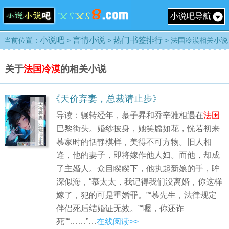
小说吧导航
小说吧
言情小说
热门书签排行
当前位置：
>
>
> 法国冷漠相关小说
关于
法国冷漠
的相关小说
《天价弃妻，总裁请止步》
导读：辗转经年，慕子昇和乔辛雅相遇在
法国
巴黎街头。婚纱披身，她笑靥如花，恍若初来
慕家时的恬静模样，美得不可方物。旧人相
逢，他的妻子，即将嫁作他人妇。而他，却成
了主婚人。众目睽睽下，他执起新娘的手，眸
深似海，“慕太太，我记得我们没离婚，你这样
嫁了，犯的可是重婚罪。”“慕先生，法律规定
伴侣死后结婚证无效。”“喔，你还诈
死”“……”…
在线阅读>>