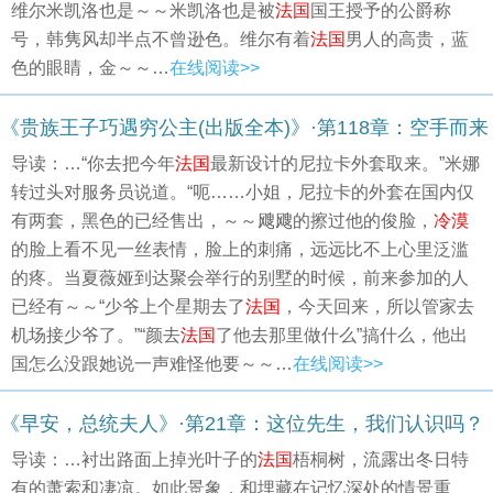
维尔米凯洛也是～～米凯洛也是被
法国
国王授予的公爵称
号，韩隽风却半点不曾逊色。维尔有着
法国
男人的高贵，蓝
色的眼睛，金～～…
在线阅读>>
《贵族王子巧遇穷公主(出版全本)》·第118章：空手而来
导读：…“你去把今年
法国
最新设计的尼拉卡外套取来。”米娜
转过头对服务员说道。“呃……小姐，尼拉卡的外套在国内仅
有两套，黑色的已经售出，～～飕飕的擦过他的俊脸，
冷漠
的脸上看不见一丝表情，脸上的刺痛，远远比不上心里泛滥
的疼。当夏薇娅到达聚会举行的别墅的时候，前来参加的人
已经有～～“少爷上个星期去了
法国
，今天回来，所以管家去
机场接少爷了。”“颜去
法国
了他去那里做什么”搞什么，他出
国怎么没跟她说一声难怪他要～～…
在线阅读>>
《早安，总统夫人》·第21章：这位先生，我们认识吗？
导读：…衬出路面上掉光叶子的
法国
梧桐树，流露出冬日特
有的萧索和凄凉。如此景象，和埋藏在记忆深处的情景重