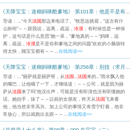
《天降宝宝：迷糊妈咪酷爹地》·第101章：他是不是有什么苦衷
导读：…“今天
法国
那边来电话了。”牧思远挑眉，“这次有什
么吩咐”～～跟我说，远离，疏远，
冷漠
，有时候也是一种保
护，这句话是什么意思”她一呆，“爹地真的～～“妈咪，远
离，疏远，
冷漠
是不是你和爹地之间的问题”欢欢的小脑袋转
得太快，顾宝宝都有～～…
在线阅读>>
《天降宝宝：迷糊妈咪酷爹地》·第256章：别扭（求月票，求荷包哟哟）
导读：…“丽萨就是丽萨呀，从
法国
...
法国
来的...”雨水飘入他
的嘴巴，让他咽了一下，才继续道：～～公司，就是因为丽
萨从
法国
来了吗”他没出声，可能是没有听清也没有听懂她的
话。她抬手，抹了～～以前的女朋友，昨天从
法国
飞来看
他，他当然非常高兴。加上公司的事情又有雪宁盯着，他非
常放心，所以就跑出去跟～～…
在线阅读>>