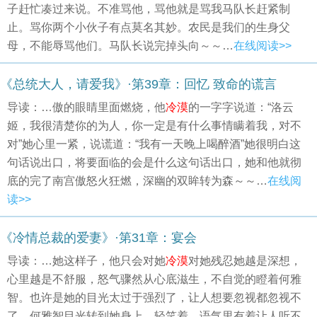
子赶忙凑过来说。不准骂他，骂他就是骂我马队长赶紧制
止。骂你两个小伙子有点莫名其妙。农民是我们的生身父
母，不能辱骂他们。马队长说完掉头向～～…
在线阅读>>
《总统大人，请爱我》·第39章：回忆 致命的谎言
导读：…傲的眼睛里面燃烧，他
冷漠
的一字字说道：“洛云
姬，我很清楚你的为人，你一定是有什么事情瞒着我，对不
对”她心里一紧，说谎道：“我有一天晚上喝醉酒”她很明白这
句话说出口，将要面临的会是什么这句话出口，她和他就彻
底的完了南宫傲怒火狂燃，深幽的双眸转为森～～…
在线阅
读>>
《冷情总裁的爱妻》·第31章：宴会
导读：…她这样子，他只会对她
冷漠
对她残忍她越是深想，
心里越是不舒服，怒气骤然从心底滋生，不自觉的瞪着何雅
智。也许是她的目光太过于强烈了，让人想要忽视都忽视不
了。何雅智目光转到她身上，轻笑着，语气里有着让人听不