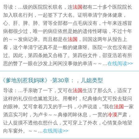
导读：…级的医院院长联名，连
法国
都有二十多个医院院长
加入联名行列，一起签下了大名。证明单清宁身体健康，
心、肝、脾、肺、肾等全部都一点毛病没有，十年来连感冒
病都很少过，唯一的病症依然是她的遗传性哮喘，不过十年
的～～发病记录。而且都是在
法国
，回国这两年从报告上
看，这个单清宁还真不是一般的健康呀。医院一次也没有进
过。因此，第四条她又合格了。第四份文件，邵亚浩若有所
思的瞥了一眼在沙发上闲闲没事做的单清～～…
在线阅读>>
《爹地别惹我妈咪》·第30章：，儿媳类型
导读：…手亲吻了一下，艾可在
法国
生活了那么久，适应了
这样的礼仪但也尴尬无比。用餐时，纪典修向艾可投去疑问
的眼神。艾可拿着刀叉的手一抖，小声说道，“我在
法国
一家
酒店实习时，为卢卡～～典修闭眸休息，一贯的
冷漠
严肃，
让人捉摸不透他在想什么，艾可穿上了外衣，心情复杂地望
向车窗外。～～…
在线阅读>>