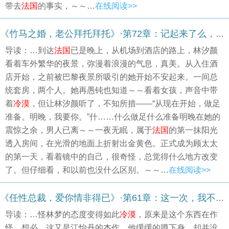
带去
法国
的事实，～～…
在线阅读>>
《竹马之婚，老公拜托拜托》·第72章：记起来了么，颜颜
导读：…到达
法国
已是晚上，从机场到酒店的路上，林汐颜
看着车外繁华的夜景，弥漫着浪漫的气息，真美。从入住酒
店开始，之前被巴黎夜景所吸引的她开始不安起来。一间总
统套房，两个人。她再愚钝也知道～～看着女孩，声音中带
着
冷漠
，但让林汐颜听了，不知所措——“从现在开始，做足
准备。明晚，我要你。”什……什么做足什么准备明晚在她的
震惊之余，男人已离～～一夜无眠，属于
法国
的第一抹阳光
透入房间，在光滑的地面上折射出金黄色。正式成为顾太太
的第一天，看着镜中的自己，很奇怪，总觉得什么地方改变
了。但仔细看，和以前也没什么区别。～～…
在线阅读>>
《任性总裁，爱你情非得已》·第61章：这一次，我不会让你等的太久
导读：…怪林梦的态度变得如此
冷漠
，原来是这个东西在作
怪。想必，这又是江怡丹的杰作。他缓缓的蹲下身，却并没