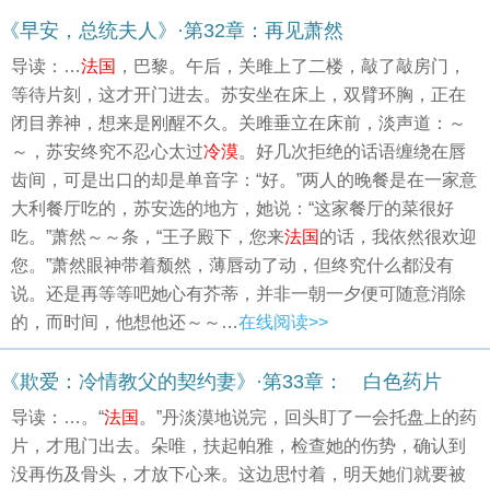
《早安，总统夫人》·第32章：再见萧然
导读：…
法国
，巴黎。午后，关雎上了二楼，敲了敲房门，
等待片刻，这才开门进去。苏安坐在床上，双臂环胸，正在
闭目养神，想来是刚醒不久。关雎垂立在床前，淡声道：～
～，苏安终究不忍心太过
冷漠
。好几次拒绝的话语缠绕在唇
齿间，可是出口的却是单音字：“好。”两人的晚餐是在一家意
大利餐厅吃的，苏安选的地方，她说：“这家餐厅的菜很好
吃。”萧然～～条，“王子殿下，您来
法国
的话，我依然很欢迎
您。”萧然眼神带着颓然，薄唇动了动，但终究什么都没有
说。还是再等等吧她心有芥蒂，并非一朝一夕便可随意消除
的，而时间，他想他还～～…
在线阅读>>
《欺爱：冷情教父的契约妻》·第33章： 白色药片
导读：…。“
法国
。”丹淡漠地说完，回头盯了一会托盘上的药
片，才甩门出去。朵唯，扶起帕雅，检查她的伤势，确认到
没再伤及骨头，才放下心来。这边思忖着，明天她们就要被