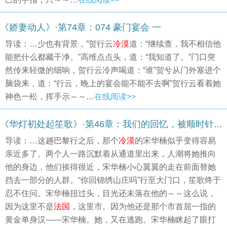
《娇妻动人》·第74章：074 豪门宴会 一
导读：…少也有背景，”贺行云
冷漠
道：“继续查，我不相信他
能把什么都藏干净。”高维点点头，道：“我知道了。”门口突
然传来轻微的细响，贺行云冷声喝道：“谁”贺兮从门外塞进个
脑袋来，道：“行云，晚上的宴会能不能不去啊”贺行云看着她
神色一松，挥手示～～…
在线阅读>>
《华灯初处起笙歌》·第46章：我们的回忆，被顺时针忘记1
导读：…这趟巴黎行之后，那个
冷漠
的宋华楠似乎变得容易
亲近多了。两个人一路沉默着从通道里出来，人潮将她推向
他的身边，他们挨得很近，宋华楠小心翼翼的走在前面替她
挡去一部分的人群。“你回锦绣山庄吗”行至大门口，笙歌终于
忍不住问。宋华楠扭过头，目光还未落在他的～～这么说，
因为这里不是
法国
，这里市。因为他还是那个市首屈一指的
黄金单身汉——宋华楠。她，又在逃跑。宋华楠眯起了眼打