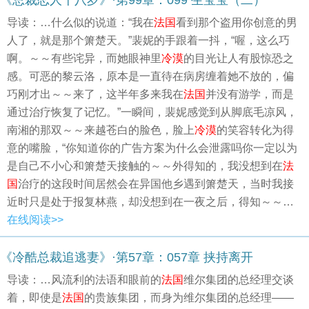
《总裁恋人十八岁》·第99章：099 生宝宝（二）
导读：…什么似的说道：“我在
法国
看到那个盗用你创意的男
人了，就是那个箫楚天。”裴妮的手跟着一抖，“喔，这么巧
啊。～～有些诧异，而她眼神里
冷漠
的目光让人有股惊恐之
感。可恶的黎云洛，原本是一直待在病房缠着她不放的，偏
巧刚才出～～来了，这半年多来我在
法国
并没有游学，而是
通过治疗恢复了记忆。”一瞬间，裴妮感觉到从脚底毛凉风，
南湘的那双～～来越苍白的脸色，脸上
冷漠
的笑容转化为得
意的嘴脸，“你知道你的广告方案为什么会泄露吗你一定以为
是自己不小心和箫楚天接触的～～外得知的，我没想到在
法
国
治疗的这段时间居然会在异国他乡遇到箫楚天，当时我接
近时只是处于报复林燕，却没想到在一夜之后，得知～～…
在线阅读>>
《冷酷总裁追逃妻》·第57章：057章 挟持离开
导读：…风流利的法语和眼前的
法国
维尔集团的总经理交谈
着，即使是
法国
的贵族集团，而身为维尔集团的总经理——