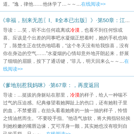
道。“逸，律他……他休学了…～～…
在线阅读>>
《幸福，别来无恙〖Ⅰ、Ⅱ全本已出版〗》·第50章：江菲的回归（一）
导读：…笑，听不出任何疏离或
冷漠
，也看不到任何惊或
喜。应该是个出差的同事吧水凝烟正想着时，她的手机也响
了，陈楚生正在忧伤地唱着，“这个冬天没有给我惊喜，没有
你在身边的空气……”水凝烟的心情却意外地开朗起来，舒展
了细细的眉眼，按下了通话键，“菲儿，明天回来么～～…
在
线阅读>>
《爹地别惹我妈咪》·第67章：，再度返回
导读：…挺拔的身躯站在那里，
冷漠
的样子，给人一种喘不
过气的压迫感。纪典修望着她脚趾上的伤口，还有她鞋子里
的血，不禁蹙眉，在抬头看着她疼的一抽一抽的样子，怜惜
之情油然而生。“不要咬手指。”他语气放软，将大拇指轻轻挨
到她粉嫩的嘴唇边缘，艾可浑身一颤，其实她也没有咬到自
己的手指，只～～…
在线阅读>>