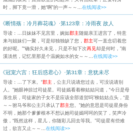
时，脚下竟一滑，她“啊”的一声～～…
在线阅读>>
《断情殇：冷月葬花魂》·第123章：冷雨夜 故人
导读：…日妹妹不见宫里，婉如
郡主
随懿亲王进宫了，特意
来与姐妹们一聚，可是却独独缺了您，
郡主
可一直念叨着您
的好呢。”“确实好久未见，只是不知下次
再见
却是何时，”南
溪淡然，记忆里那是个温婉如水的女～～…
在线阅读>>
《冠宠六宫：狂后惑君心》·第31章：意犹未尽
导读：…了下来。“
郡主
，公主只说请您过去，可没说请别
人。”她眼神掠过司徒星。司徒嫣看着柳姑姑问道，“今日是母
亲生辰，司徒家的子女不是应该全部道贺吗”柳姑姑点头，“是
～～驸马爷和公主只承认了
郡主
您。”她的意思是司徒星身份
不明，她那个爹爹根本不想认她司徒嫣呵呵的笑了，笑声冷
傲，“既然这样，星儿，你随彩儿回去等我。”司徒星有些难
过，欲言又止～～…
在线阅读>>