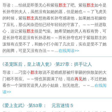
导读：…怕就是即墨无心和紫筱
郡主
了吧。紫筱
郡主
如今是
长孙穹的夫人，虽然没有如她的愿，但是她也～～了飞虎关
的时候，紫筱
郡主
真想抱着长孙穹感谢他，如果她当初嫁给
了应礼，那么闲杂恐怕已经年轻轻的守寡了。～～一丝进取
心，这让紫筱
郡主
很是气恼。她希望她的男人有权有势，可
是长孙穹若是没有长孙丞相～～而长孙穹也对于紫筱郡主的
泼辣有点受不了，和她小打小闹了几次后，实在是受不了她
的闹腾，可是又没有办法～～…
在线阅读>>
《圣宠医后，皇上请入瓮》·第27章：拱手让人
导读：…刁蛮小
郡主
敢说不是瞧瞧那被纤掌砸的快散架的大
门都不答应。～～情也算圆满了结，现在
再见
她，不过把她
看作一个深情苦追男人的小姑娘，别无他意。～～…
在线阅
读>>
《爱上玄武》·第53章： 元宫迷情５