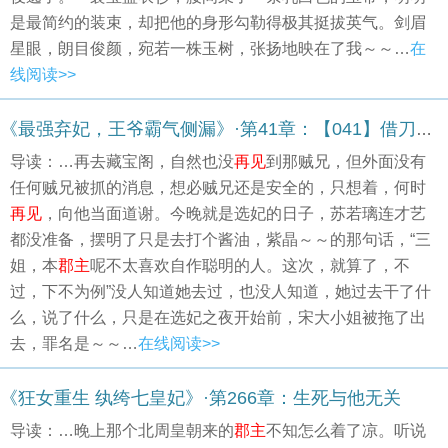
是最简约的装束，却把他的身形勾勒得极其挺拔英气。剑眉
星眼，朗目俊颜，宛若一株玉树，张扬地映在了我～～…
在
线阅读>>
《最强弃妃，王爷霸气侧漏》·第41章：【041】借刀杀人
导读：…再去藏宝阁，自然也没
再见
到那贼兄，但外面没有
任何贼兄被抓的消息，想必贼兄还是安全的，只想着，何时
再见
，向他当面道谢。今晚就是选妃的日子，苏若璃连才艺
都没准备，摆明了只是去打个酱油，紫晶～～的那句话，“三
姐，本
郡主
呢不太喜欢自作聪明的人。这次，就算了，不
过，下不为例”没人知道她去过，也没人知道，她过去干了什
么，说了什么，只是在选妃之夜开始前，宋大小姐被拖了出
去，罪名是～～…
在线阅读>>
《狂女重生 纨绔七皇妃》·第266章：生死与他无关
导读：…晚上那个北周皇朝来的
郡主
不知怎么着了凉。听说