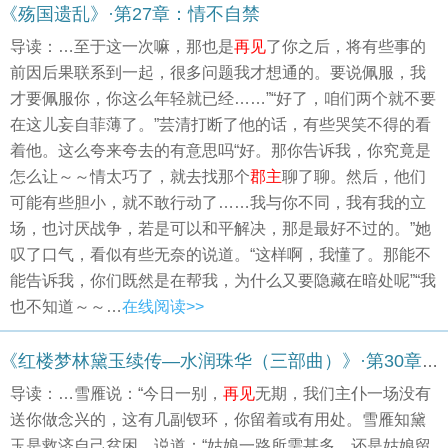
《殇国遗乱》·第27章：情不自禁
导读：…至于这一次嘛，那也是
再见
了你之后，将有些事的
前因后果联系到一起，很多问题我才想通的。要说佩服，我
才要佩服你，你这么年轻就已经……”“好了，咱们两个就不要
在这儿妄自菲薄了。”芸清打断了他的话，有些哭笑不得的看
着他。这么夸来夸去的有意思吗“好。那你告诉我，你究竟是
怎么让～～情太巧了，就去找那个
郡主
聊了聊。然后，他们
可能有些胆小，就不敢行动了……我与你不同，我有我的立
场，也讨厌战争，若是可以和平解决，那是最好不过的。”她
叹了口气，看似有些无奈的说道。“这样啊，我懂了。那能不
能告诉我，你们既然是在帮我，为什么又要隐藏在暗处呢”“我
也不知道～～…
在线阅读>>
《红楼梦林黛玉续传—水润珠华（三部曲）》·第30章：二十四 遇雪雁黛玉出城门 惊事变水溶搜贾府(1)
导读：…雪雁说：“今日一别，
再见
无期，我们主仆一场没有
送你做念兴的，这有几副钗环，你留着或有用处。雪雁知黛
玉是救济自己贫困，说道：“姑娘一路所需甚多，还是姑娘留