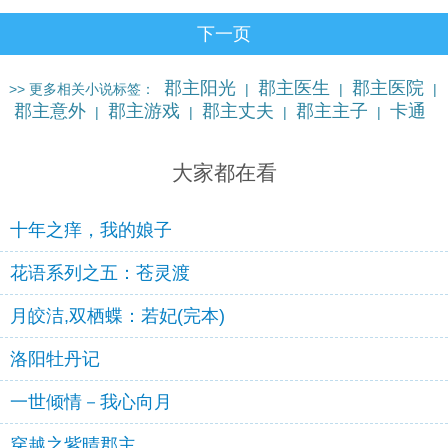
下一页
郡主阳光
郡主医生
郡主医院
>> 更多相关小说标签：
|
|
|
郡主意外
郡主游戏
郡主丈夫
郡主主子
卡通
|
|
|
|
可怜
卡通空间
卡通来电
更多…
|
|
|
大家都在看
十年之痒，我的娘子
花语系列之五：苍灵渡
月皎洁,双栖蝶：若妃(完本)
洛阳牡丹记
一世倾情－我心向月
穿越之紫晴郡主