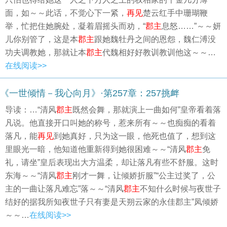
面，如～～此话，不觉心下一紧，
再见
楚云红手中珊瑚鞭
举，忙把住她腕处，凝着眉摇头而劝，“
郡主
息怒……”～～妍
儿你别管了，这是本
郡主
跟她魏牡丹之间的恩怨，魏仁溥没
功夫调教她，那就让本
郡主
代魏相好好教训教训他这～～…
在线阅读>>
《一世倾情－我心向月》·第257章：257挑衅
导读：…“清风
郡主
既然会舞，那就演上一曲如何”皇帝看着落
凡说。他直接开口叫她的称号，惹来所有～～也痴痴的看着
落凡，能
再见
到她真好，只为这一眼，他死也值了，想到这
里眼光一暗，他知道他重新得到她很困难～～“清风
郡主
免
礼，请坐”皇后表现出大方温柔，却让落凡有些不舒服。这时
东海～～“清风
郡主
刚才一舞，让倾娇折服”“公主过奖了，公
主的一曲让落凡难忘”落～～“清风
郡主
不知什么时候与夜世子
结好的据我所知夜世子只有妻是天朔云家的永佳郡主”凤倾娇
～～…
在线阅读>>