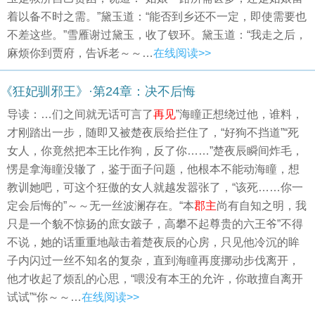
着以备不时之需。”黛玉道：“能否到乡还不一定，即使需要也
不差这些。”雪雁谢过黛玉，收了钗环。黛玉道：“我走之后，
麻烦你到贾府，告诉老～～…
在线阅读>>
《狂妃驯邪王》·第24章：决不后悔
导读：…们之间就无话可言了
再见
”海瞳正想绕过他，谁料，
才刚踏出一步，随即又被楚夜辰给拦住了，“好狗不挡道”“死
女人，你竟然把本王比作狗，反了你……”楚夜辰瞬间炸毛，
愣是拿海瞳没辙了，鉴于面子问题，他根本不能动海瞳，想
教训她吧，可这个狂傲的女人就越发嚣张了，“该死……你一
定会后悔的”～～无一丝波澜存在。“本
郡主
尚有自知之明，我
只是一个貌不惊扬的庶女跛子，高攀不起尊贵的六王爷”不得
不说，她的话重重地敲击着楚夜辰的心房，只见他冷沉的眸
子内闪过一丝不知名的复杂，直到海瞳再度挪动步伐离开，
他才收起了烦乱的心思，“喂没有本王的允许，你敢擅自离开
试试”“你～～…
在线阅读>>