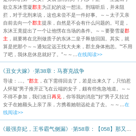
欲立东沐雪凝
郡主
为正妃的这一想法。刑瑞听后，并未阻
拦，对于北刑来说，这也未尝不是一件好事。～～太子又亲
自前去向一个
郡主
提亲，自然是不会有什么问题的。可是，
东沐王竟提出了一个让他愣在当场的条件。～～要娶雪凝
郡
主
，就要将在北刑做质子的东沐二皇子释放回国。其实，就
算是把那个～～通知定远王找大夫来，郡主身体抱恙。”“不用
了吧，我休息休息就好了。”～～…
在线阅读>>
《丑女大嫁》·第38章：马赛克战争
导读：…。“
郡主
，在下需得回去了，若是出来久了，只怕惹
人怀疑”男子推开正飞在云端的女子，颇有些焦急地道。～～
不得不参加，我们改日
再见
，你等我的消息”“好”男子又拉过
女子在她额头上亲了亲，方携着她朝远处走了去。～～…
在
线阅读>>
《最强弃妃，王爷霸气侧漏》·第58章：【058】那又如何？