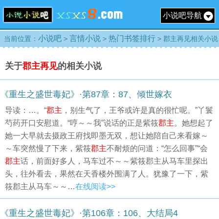
小说吧导航
小说吧
言情小说
热门书签排行
当前位置：
>
>
> 郡主再见相关小说
关于
郡主再见
的相关小说
《重生之盛世毒妃》·第87章：87、倾世嫁衣
导读：…。“
郡主
，别生气了，王爷或许是真的很忙呢。”丫鬟
芍药开口安慰道。“哼～～我”说话的正是紫筱
郡主
。她想起了
她一大早就去摄政王府找即墨无双，想让她陪自己来看嫁～
～车突然慢了下来，紫筱
郡主
不耐烦的问道：“怎么回事”“会
郡主
话，前面好多人，马车过不～～紫筱郡主从马车里探出
头，往外看去，果然在天香楼外围满了人。犹豫了一下，紫
筱郡主从马车～～…
在线阅读>>
《重生之盛世毒妃》·第106章：106、大结局4