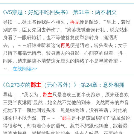
《V5穿越：好妃不吃回头爷》·第51章：两不相欠
导读：…硕王爷你我两不相欠，
再见
便是陌途。”“皇上，若没
别的事，臣女先回去养伤了。”篱落微微俯身行礼，说完站起
身看了一眼轩辕祈，也不等他答复便举步转身，潇洒离
去。。～～轩辕睿听着这句
再见
便是陌途，转头看去；女子
只留下那毫无留恋、转身离去的身影，心间突的跟着一抖，
闷疼…越来越搞不清楚这无厘头的情绪了不是早就希望～
～…
在线阅读>>
《负273岁的
郡主
（无心番外）》·第24章：意外相拥
导读：…“我以为，
郡主
只是喜欢三更半夜跑步，原来还喜欢
三更半夜淋雨”显然，她全然不觉他的到来，突然而来的声音
把她吓了一跳她回过头来，见是纳喇晞，没有答话，对他的
揶揄也不以为然。其～～：“
郡主
是不是该回房间了”话虽然说
得很客气，却有着命令的语气。惹书不想跟他纠缠，踩着湿
漉漉的横凳，摇摇欲坠的站起来，头有点眩晕，正要转身