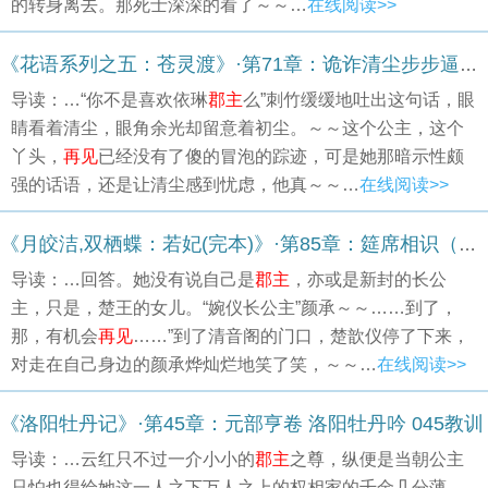
的转身离去。那死士深深的看了～～…
在线阅读>>
《花语系列之五：苍灵渡》·第71章：诡诈清尘步步逼底线 正直刺竹声声劝情戒（下）
导读：…“你不是喜欢依琳
郡主
么”刺竹缓缓地吐出这句话，眼
睛看着清尘，眼角余光却留意着初尘。～～这个公主，这个
丫头，
再见
已经没有了傻的冒泡的踪迹，可是她那暗示性颇
强的话语，还是让清尘感到忧虑，他真～～…
在线阅读>>
《月皎洁,双栖蝶：若妃(完本)》·第85章：筵席相识（四）
导读：…回答。她没有说自己是
郡主
，亦或是新封的长公
主，只是，楚王的女儿。“婉仪长公主”颜承～～……到了，
那，有机会
再见
……”到了清音阁的门口，楚歆仪停了下来，
对走在自己身边的颜承烨灿烂地笑了笑，～～…
在线阅读>>
《洛阳牡丹记》·第45章：元部亨卷 洛阳牡丹吟 045教训
导读：…云红只不过一介小小的
郡主
之尊，纵便是当朝公主
只怕也得给她这一人之下万人之上的权相家的千金几分薄