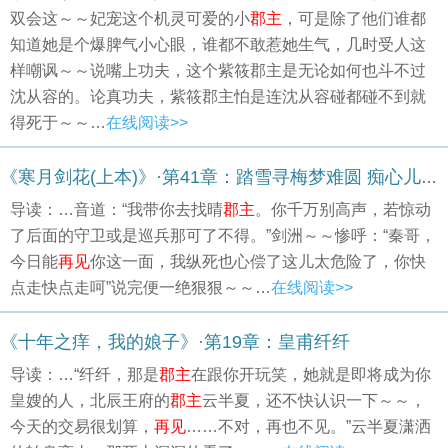
双会这～～妃宠这个机灵可爱的小
郡主
，可是除了他们谁都
知道她是个爆脾气小心眼，谁都不敢惹她生气，几时受人这
样嘲讽～～说嘴上功夫，这个紫筱郡主是无论如何也斗不过
沈从容的。论真功夫，紫筱郡主怕是连沈从容碰都碰不到就
得死于～～…
在线阅读>>
《寒月剑花(上本)》·第41章：踏雪寻梅梦难圆 痴心儿女古来多16
导读：…音道：“我带你去找晴
郡主
。你千万别高声，若惊动
了后面的守卫或是巡兵那可了不得。”剑洲～～惨呼：“秦哥，
今日能
再见
你这一面，我纵死也心偿了这儿太危险了，你快
点走快点走呵”说完便一绝狠狠～～…
在线阅读>>
《十年之痒，我的娘子》·第19章：皇甫纤纤
导读：…“纤纤，那是
郡主
在跟你开玩笑，她就是即将成为你
皇嫂的人，北辰王府的
郡主
云半夏，还不快认识一下～～，
今天的交易很划算，
再见
……不对，再也不见。”云半夏潇洒