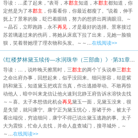
导读：…柔了起来，“表哥，本
郡主
知道，本
郡主
都知道，你
定然是为了本
郡主
，你看看你，你最近都瘦了。”说着，伸手
抚上了景寒的脸，眨巴着眼睛，努力的想挤出两滴眼泪。～
～晶石，立即跑路，永不
再见
，才是最好的选择。景寒接过
苏若璃递过来的伤药，将她从床底下拉了出来，见她一脸狼
狈，笑着替她理了理衣物和头发。～～…
在线阅读>>
《红楼梦林黛玉续传—水润珠华（三部曲）》·第31章：二十四 遇雪雁黛玉出城门 惊事变水溶搜贾府(2)
导读：…，说昨晚天擦黑时，三
郡主
的两个丫头说奉三
郡主
之命出府办事，回想起来，似乎没回来。细问形容，却是紫
鹃和黛玉，知道黛玉把戏言当真，作出逃婚举动。不敢再惊
动他人，暗中叫来龙信让他火速到北静王府告诉水溶快去找
～～喜。太子本想借此机会
再见
黛玉一面，见黛玉没来，很
是失望，就问康宁。康宁正为黛玉忧心，形诸于外，被太子
看出端倪，穷追细问，康宁不得已说出黛玉逃跑的事。太子
大为震惊，忙命人去找，并命人盘查城门，搜寻城外，～
～…
在线阅读>>