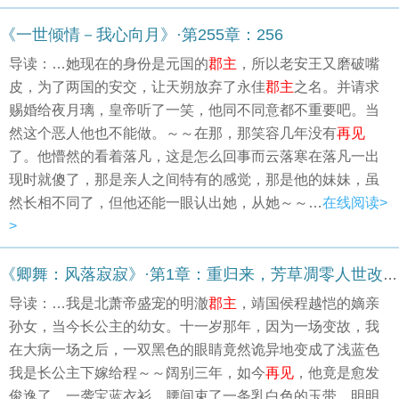
《一世倾情－我心向月》·第255章：256
导读：…她现在的身份是元国的
郡主
，所以老安王又磨破嘴
皮，为了两国的安交，让天朔放弃了永佳
郡主
之名。并请求
赐婚给夜月璃，皇帝听了一笑，他同不同意都不重要吧。当
然这个恶人他也不能做。～～在那，那笑容几年没有
再见
了。他懵然的看着落凡，这是怎么回事而云落寒在落凡一出
现时就傻了，那是亲人之间特有的感觉，那是他的妹妹，虽
然长相不同了，但他还能一眼认出她，从她～～…
在线阅读>
>
《卿舞：风落寂寂》·第1章：重归来，芳草凋零人世改（1）
导读：…我是北萧帝盛宠的明澈
郡主
，靖国侯程越恺的嫡亲
孙女，当今长公主的幼女。十一岁那年，因为一场变故，我
在大病一场之后，一双黑色的眼睛竟然诡异地变成了浅蓝色
我是长公主下嫁给程～～阔别三年，如今
再见
，他竟是愈发
俊逸了。一袭宝蓝衣衫，腰间束了一条乳白色的玉带，明明