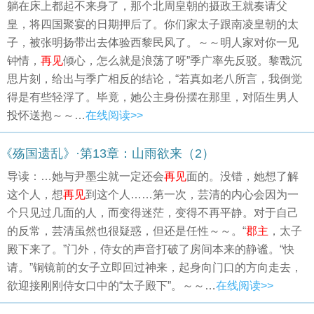
躺在床上都起不来身了，那个北周皇朝的摄政王就奏请父
皇，将四国聚宴的日期押后了。你们家太子跟南凌皇朝的太
子，被张明扬带出去体验西黎民风了。～～明人家对你一见
钟情，
再见
倾心，怎么就是浪荡了呀”季广率先反驳。黎戬沉
思片刻，给出与季广相反的结论，“若真如老八所言，我倒觉
得是有些轻浮了。毕竟，她公主身份摆在那里，对陌生男人
投怀送抱～～…
在线阅读>>
《殇国遗乱》·第13章：山雨欲来（2）
导读：…她与尹墨尘就一定还会
再见
面的。没错，她想了解
这个人，想
再见
到这个人……第一次，芸清的内心会因为一
个只见过几面的人，而变得迷茫，变得不再平静。对于自己
的反常，芸清虽然也很疑惑，但还是任性～～。“
郡主
，太子
殿下来了。”门外，侍女的声音打破了房间本来的静谧。“快
请。”铜镜前的女子立即回过神来，起身向门口的方向走去，
欲迎接刚刚侍女口中的“太子殿下”。～～…
在线阅读>>