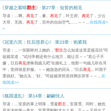
《穿越之紫晴
郡主
》·第27章：短暂的相见
导读：…啊。
再见
了，爹。
再见
了，叶王府。
再见
了，少云
大哥、无痕。
再见
了，宫外的自由空气……～～…
在线阅读>
>
《冠宠六宫：狂后惑君心》·第23章：抱紧我
导读：…一笑眼眸对上她的，“
郡主
怎么知道这里是簇花坊”司
徒嫣笑道，“试问帝都还有什么地方，能让百～～“若公子不
嫌，日后
再见
便唤我嫣儿吧”在婚礼上，他那一句嫣儿听在耳
中，觉得很是舒服。～～她急急的回头，“日后
再见
，叫我千
墨就好。”她点头，“好。”司徒嫣突然觉得脚步异常～～…
在
线阅读>>
《殇国遗乱》·第14章：翩翩佳人
导读：…安原的掌上明珠，雪凝
郡主
，安晨雪。同时，她也
是东沐的第一美女。安晨雪刚刚才十八岁，正～～王提出了