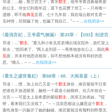
导读：…她，斯兰宫主子，青牙
郡主
，他爷爷青戌春最疼爱
的公主。侍女们到底年迈，退下也花费了些工～～只有唯一
遗憾，即不能
再见
玄君。七十九年前，我在瑞云殿对玄君一
见钟情，但我骗了他，也骗了我自己。”～～…
在线阅读>>
《最强弃妃，王爷霸气侧漏》·第33章：【033】别进宫
导读：…“
郡主
。”鸢儿和小鱼见苏若璃出现在院外，急忙迎上
前去，“您回来了。”两人走到苏～～再将他放在心上，因此
再
见
面，并未对他恶语相加，却不想他根本就没有和好的意
思。“璃儿，～～…
在线阅读>>
《重生之盛世毒妃》·第68章：68、大闹喜宴（上）
导读：…惯，加上自己又是一个
郡主
身份，南宫紫筱平日里
把谁也不放进眼里，赫然一个霸道小姐模样。但几年前在一
次宫～～可是太上皇疼爱的紫筱
郡主
，闵亲王的表妹。”“哎
呀，看来我们又没戏了。”～～沈崇思都这么嫌恶这个
郡主
，
索性身形一闪躲开了她的触碰。南宫紫筱没有预料到即墨无