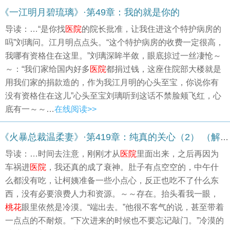
《一江明月碧琉璃》·第49章：我的就是你的
导读：…“是你找
医院
的院长批准，让我住进这个特护病房的
吗”刘璃问。江月明点点头。“这个特护病房的收费一定很高，
我哪有资格住在这里。”刘璃深眸半敛，眼底掠过一丝凄怆～
～：“我们家给国内好多
医院
都捐过钱，这座住院部大楼就是
用我们家的捐款造的，作为我江月明的心头至宝，你说你有
没有资格住在这儿”心头至宝刘璃听到这话不禁脸颊飞红，心
底有一～～…
在线阅读>>
《火暴总裁温柔妻》·第419章：纯真的关心（2） （解禁）
导读：…时间去注意，刚刚才从
医院
里面出来，之后再因为
车祸进
医院
，我还真的成了衰神。肚子有点空空的，中午什
么都没有吃，让柯姨准备一些小点心，反正也吃不了什么东
西，没有必要浪费人力和资源。～～存在。抬头看我一眼，
桃花
眼里依然是冷漠。“端出去。”他很不客气的说，甚至带着
一点点的不耐烦。“下次进来的时候也不要忘记敲门。”冷漠的