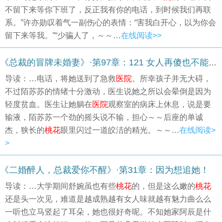
不留下来等你下班了，反正我有你的电话，到时候我们再联
系。”许亦勋叹着气一副伤心的表情：“害我白开心，以为你会
留下来等我。”“少骗人了，～～…
在线阅读>>
《总裁的冒牌未婚妻》·第97章：121 女人再傻也不能委屈了自己
导读：…电话，将她送到了急救
医院
。所幸孩子并无大碍，
不过陌苏苏的情绪十分激动，医生说她之所以会晕倒是因为
轻度贫血。医生让她躺在
医院
观察室的病床上休息，说是要
输液，陌苏苏一个劲的摇头说不输，担心～～后座的单诚
杰，狭长的
桃花
眼里闪过一道皎洁的精光。～～…
在线阅读>
>
《二婚醉人，总裁爱你不醒》·第31章：因为想追她！
导读：…大学期间舒婉虽也有些
桃花
的，但是这么嫩的
桃花
还是头一次见，难道是越成熟越有女人味就越有魅力曲么么
一听也立马竖起了耳朵，她也很好奇呢。不知她家阿辰是什