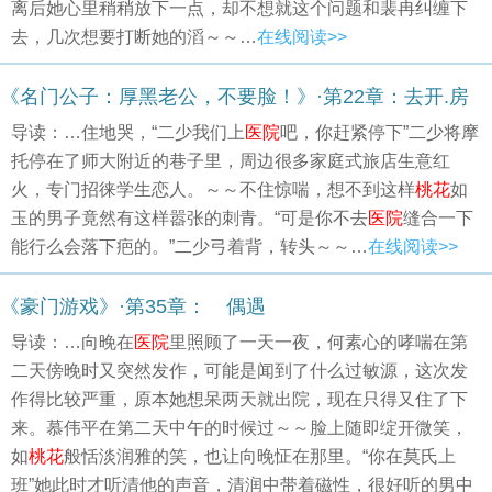
离后她心里稍稍放下一点，却不想就这个问题和裴冉纠缠下
去，几次想要打断她的滔～～…
在线阅读>>
《名门公子：厚黑老公，不要脸！》·第22章：去开.房
导读：…住地哭，“二少我们上
医院
吧，你赶紧停下”二少将摩
托停在了师大附近的巷子里，周边很多家庭式旅店生意红
火，专门招徕学生恋人。～～不住惊喘，想不到这样
桃花
如
玉的男子竟然有这样嚣张的刺青。“可是你不去
医院
缝合一下
能行么会落下疤的。”二少弓着背，转头～～…
在线阅读>>
《豪门游戏》·第35章： 偶遇
导读：…向晚在
医院
里照顾了一天一夜，何素心的哮喘在第
二天傍晚时又突然发作，可能是闻到了什么过敏源，这次发
作得比较严重，原本她想呆两天就出院，现在只得又住了下
来。慕伟平在第二天中午的时候过～～脸上随即绽开微笑，
如
桃花
般恬淡润雅的笑，也让向晚怔在那里。“你在莫氏上
班”她此时才听清他的声音，清润中带着磁性，很好听的男中