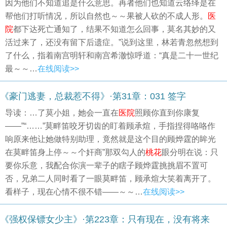
因为他们不知道追是什么意思。再者他们也知道云络绎是在
帮他们打听情况，所以自然也～～果被人砍的不成人形。
医
院
都下达死亡通知了，结果不知道怎么回事，莫名其妙的又
活过来了，还没有留下后遗症。”说到这里，林若青忽然想到
了什么，指着南宫明轩和南宫希澈惊呼道：“真是二十一世纪
最～～…
在线阅读>>
《豪门逃妻，总裁惹不得》·第31章：031 签字
导读：…了莫小姐，她会一直在
医院
照顾你直到你康复
——”“……”莫畔笛咬牙切齿的盯着顾承煊，手指捏得咯咯作
响原来他让她做特别助理，竟然就是这个目的顾烨霆的眸光
在莫畔笛身上停～～个奸商”那双勾人的
桃花
眼分明在说：只
要你乐意，我配合你演一辈子的瞎子顾烨霆挑挑眉不置可
否，兄弟二人同时看了一眼莫畔笛，顾承煊大笑着离开了。
看样子，现在心情不很不错——～～…
在线阅读>>
《强权保镖女少主》·第223章：只有现在，没有将来