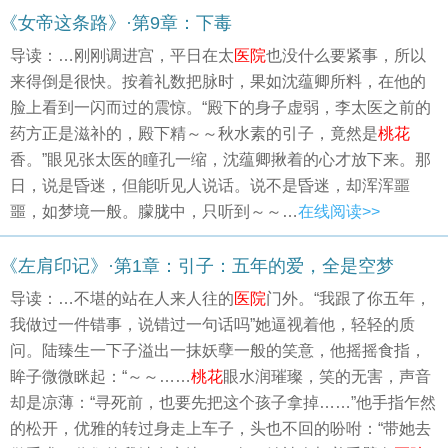
《女帝这条路》·第9章：下毒
导读：…刚刚调进宫，平日在太
医院
也没什么要紧事，所以
来得倒是很快。按着礼数把脉时，果如沈蕴卿所料，在他的
脸上看到一闪而过的震惊。“殿下的身子虚弱，李太医之前的
药方正是滋补的，殿下精～～秋水素的引子，竟然是
桃花
香。”眼见张太医的瞳孔一缩，沈蕴卿揪着的心才放下来。那
日，说是昏迷，但能听见人说话。说不是昏迷，却浑浑噩
噩，如梦境一般。朦胧中，只听到～～…
在线阅读>>
《左肩印记》·第1章：引子：五年的爱，全是空梦
导读：…不堪的站在人来人往的
医院
门外。“我跟了你五年，
我做过一件错事，说错过一句话吗”她逼视着他，轻轻的质
问。陆臻生一下子溢出一抹妖孽一般的笑意，他摇摇食指，
眸子微微眯起：“～～……
桃花
眼水润璀璨，笑的无害，声音
却是凉薄：“寻死前，也要先把这个孩子拿掉……”他手指乍然
的松开，优雅的转过身走上车子，头也不回的吩咐：“带她去