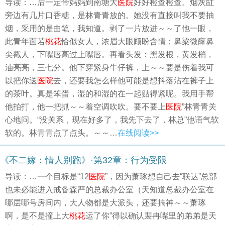
导读：…后一定带妈妈到南塘大
医院
好好检查检查。烟灰缸
旁边有几片口香糖，是林青青放的。她没有直接叫我不要抽
烟，采用的是曲笔，我知道。剥了一片放进～～了他一眼，
此青年面若
桃花
恰似女人，浓眉大眼顾盼含情；鼻梁微窿鼻
尖戳人，下嘴唇高过上嘴唇。再看头发：黑发根，黄发梢，
油亮亮，三七分。他下穿紧身牛仔裤，上～～要是伤着我可
以把你送
医院
去，还要我怎么样他可能是想抖落沾在裤子上
的茶叶。真是笨蛋，湿的和湿的在一起贴得紧呢。我用手帮
他拍打，他一把抓～～着空调吹吹。要不要上
医院
”林青青关
心地问。“没关系，现在好多了，我先下去了，林总”他语气软
软的。林青青点了点头。～～…
在线阅读>>
《不二嫁：情人别跑》·第32章：行为受限
导读：…一个目标是“12
医院
”，因为萧琢想自己去“联达”总部
也未必能进入戒备森严的总裁办公室（天知道总裁办公室在
哪层哪号房间内，大人物都是大派头，还要搞神～～萧琢
啊，是不是撞上大
桃花
运了你”得以确认裴冉嘴里的弟弟是天