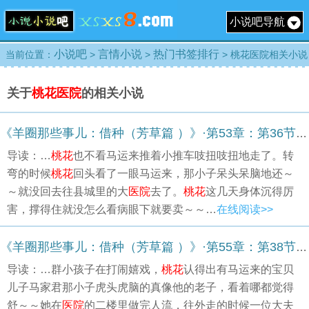
小说吧导航
小说吧
言情小说
热门书签排行
当前位置：
>
>
> 桃花医院相关小说
关于
桃花医院
的相关小说
《羊圈那些事儿：借种（芳草篇 ）》·第53章：第36节 不可预知的灾难
导读：…
桃花
也不看马运来推着小推车吱扭吱扭地走了。转
弯的时候
桃花
回头看了一眼马运来，那小子呆头呆脑地还～
～就没回去往县城里的大
医院
去了。
桃花
这几天身体沉得厉
害，撑得住就没怎么看病眼下就要卖～～…
在线阅读>>
《羊圈那些事儿：借种（芳草篇 ）》·第55章：第38节 不可预知的灾难
导读：…群小孩子在打闹嬉戏，
桃花
认得出有马运来的宝贝
儿子马家君那小子虎头虎脑的真像他的老子，看着哪都觉得
舒～～她在
医院
的二楼里做完人流，往外走的时候一位大夫