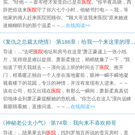
实。”经他～～藿岑橙才发觉自己是在
医院
。“你半夜高烧，西
辞把你送来
医院
守了你六七个小时，他秘书打电～～我，等
他家的佣人赶来医院照顾你。”“顾大哥送我来医院”原来她迷
迷糊糊听到的那个温柔～～…
在线阅读>>
《复仇之总裁太绝情》·第186章：给我一个来这里的理由
导读：…“去吧
医院
地址和房号在这里”萧正豪递上一张小纸
片，笑得很是难以捉摸。萧新柔接过，稍稍犹豫了一下，“我
知道了明天我就去～～漠向远上班的时间去了
医院
。推开
门，程慕暖正独自一个人坐在落地窗前，眼神一瞬不瞬地凝
视着楼下的花园，专注的神情，并没有发现有人进来。～～
该在公司，却又出现在
医院
，有那么一瞬间，萧新柔真真切
切地体会到萧正豪提醒她的危机感。“你怎么在这儿”漠向远眯
着眼睛看她，直接问道。～～…
在线阅读>>
《神秘老公太小气》·第74章：我向来不喜欢帅哥
导读：…陆果果去到
医院
，找到罗旭言所说的贵宾房时，竟