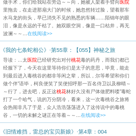
做手术，你们给我站在旁边～～向，她被人架着手臂向
医院
里拖去，在走进那扇大门的时候，她忽然转过脸，望着那车
水马龙的街头，早已消失不见的熟悉的车辆……陌锦年的眼
泪，像是永远的干枯了。她双眼空洞，像是一口枯井，再无
波澜～～…
在线阅读>>
《我的七条蛇相公》·第55章：【055】神秘之旅
导读：…太
医院
已经研究出对付
桃花
毒的药丹，而我们都已
经服下了，今天在这里等待你们是太子的意思，毕竟，能走
到最后进入毒桃谷的都非等闲之辈，所以，尔等希望和你们
做个伴”语毕，柯良便笑了笑便招呼那一百名侍卫以及柳晴～
～行了，进去吧，反正这
桃花
林好久没有尸体做肥料喽”毒蛇
打了一个哈气，说的万分阴冷，看来，这一次毒桃谷之旅将
会热闹非凡了于是，众人浩浩荡荡进入了这传说中的毒桃
谷，一切的未解之谜正在等着～～…
在线阅读>>
《旧情难挡，雷总的宝贝新娘》·第4章：004