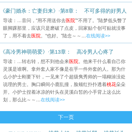
《豪门婚杀：亡妻归来》·第8章： 不可多得的好男人
导读：…音问，“用不用送你去
医院
”“不用了。”陆梦低头瞥了
眼脚踝那里，应该只是磨破了点皮，回家贴个创可贴就没事
了，用不着去
医院
。“也好。”陆念～～…
在线阅读>>
《高冷男神萌萌爱》·第13章： 高冷男人心疼了
导读：…转右转，想不到他会来
医院
。他来干什么看自己你
灵溪是谁啊。拿外套人家不像是在乎一件外套的人。那为什
么小护士刚要下针，一见来了个超级隽秀帅的一塌糊涂没处
说理的男士。胸口瞬间小鹿乱撞，脸颊红扑扑透着
桃花
朵朵
开。小护士捏着冰凉的针头在灵溪白皙的小手背上这么比
划，那么比～～…
在线阅读>>
下一页