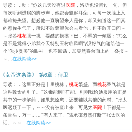
导读：…动：“你这几天没有过
医院
，洛丞也没问过一句。但
每次听到进房的脚步声，他都会竖起耳朵，可每一次脸上又
都难掩失望。想必他一直盼望来人是你，却又知道这一回真
的惹你生气了，所以不敢奢望你会去看他，也不敢开口问～
～张蓦
桃花
眼一挑，耍酷的摸摸下巴，不羁的一倾唇：“怎么
是不是觉得小弟我今天特别玉树临风啊”y没好气的递给他一
个“你少臭美”的眼神，也不回话，却突然将台面上的一叠报～
～…
在线阅读>>
《女帝这条路》·第6章：侍卫
导读：…这里正好是十里桃林，
桃花
繁盛。而
桃花
香气就是
这种致命的引子。”“这毒能解吗”“能。刚刚我给她服用的正是
其中的一味解药，如果想痊愈，还要辅以其他的药材。”张太
医迟疑了一下，～～没有被查出来，可见太
医院
上下都是一
条舌头，万一……”“有人来了。”陆承霭忽然打断了张太医的
话。～～…
在线阅读>>