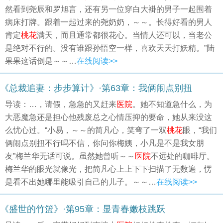
然看到尧辰和罗旭言，还有另一位穿白大褂的男子一起围着
病床打牌。跟着一起过来的尧奶奶，～～。长得好看的男人
肯定
桃花
满天，而且通常都很花心。当情人还可以，当老公
是绝对不行的。没有谁跟孙悟空一样，喜欢天天打妖精。”陆
果果这话倒是～～…
在线阅读>>
《总裁追妻：步步算计》·第63章：我俩闹点别扭
导读：…，请假，急急的又赶来
医院
。她不知道急什么，为
大恶魔急还是担心他残废总之心情压抑的要命，她从来没这
么忧心过。“小易，～～的简凡心，笑弯了一双
桃花
眼，“我们
俩闹点别扭不行吗不信，你问你梅姨，小凡是不是我女朋
友”梅兰华无话可说。虽然她曾听～～
医院
不远处的咖啡厅。
梅兰华的眼光就像光，把简凡心上上下下扫描了无数遍，愣
是看不出她哪里能吸引自己的儿子。～～…
在线阅读>>
《盛世的竹篮》·第95章：显青春嫩枝跳跃