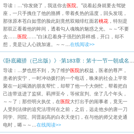
导读：…“你发烧了，我送你去
医院
。”说着起身就要去驾驶
座，一只手拽住了他的胳膊，带着炙热的温度，回头发现，
那张原本苍白如雪的脸此刻竟然双颊绯红面若
桃花
，特别是
那双正看着他的眸间，透着勾人魂魄的魅惑之光。～～“不要
去……
医院
……”白沫忍着身子强烈的异样感，开口，却不
想，竟是让人心跳加速。～～…
在线阅读>>
《卧底藏骄（已出版）》·第183章：笫十一节一朝成名之余音飘渺〔1〕
导读：…梦也想不到，为了维护
医院
的权益，医者的尊严，
患者的安宁，一时冲动拨打的一个电话，唤来的社会上平常
聚在一起喝酒的朋友帮忙，却帮了他一个大倒忙，帮着把自
己连带送进了监狱。羁押至今，等候宣判。坐了几个年头，
～～了；那些明火执仗，在
医院
大打出手的闹事者，竟无一
人受到法律的追究法理何在之前，之后，远走他乡的唐一刀
同学、同院、同晋副高的白衣天使们，在与他的师父老史通
电时，唏～～…
在线阅读>>