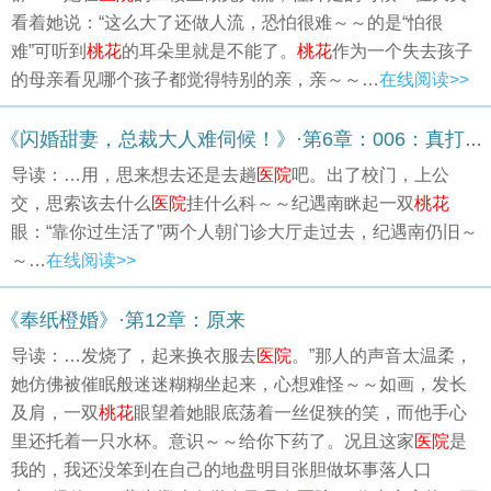
看着她说：“这么大了还做人流，恐怕很难～～的是“怕很
难”可听到
桃花
的耳朵里就是不能了。
桃花
作为一个失去孩子
的母亲看见哪个孩子都觉得特别的亲，亲～～…
在线阅读>>
《闪婚甜妻，总裁大人难伺候！》·第6章：006：真打算一辈子和尚下去？
导读：…用，思来想去还是去趟
医院
吧。出了校门，上公
交，思索该去什么
医院
挂什么科～～纪遇南眯起一双
桃花
眼：“靠你过生活了”两个人朝门诊大厅走过去，纪遇南仍旧～
～…
在线阅读>>
《奉纸橙婚》·第12章：原来
导读：…发烧了，起来换衣服去
医院
。”那人的声音太温柔，
她仿佛被催眠般迷迷糊糊坐起来，心想难怪～～如画，发长
及肩，一双
桃花
眼望着她眼底荡着一丝促狭的笑，而他手心
里还托着一只水杯。意识～～给你下药了。况且这家
医院
是
我的，我还没笨到在自己的地盘明目张胆做坏事落人口