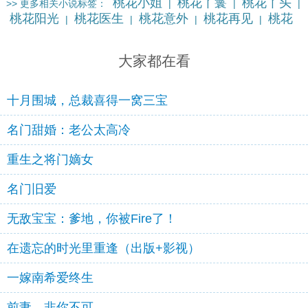
桃花小姐
桃花丫鬟
桃花丫头
>> 更多相关小说标签：
|
|
|
桃花阳光
桃花医生
桃花意外
桃花再见
桃花
|
|
|
|
丈夫
桃花主子
桃花总裁
更多…
|
|
|
大家都在看
十月围城，总裁喜得一窝三宝
名门甜婚：老公太高冷
重生之将门嫡女
名门旧爱
无敌宝宝：爹地，你被Fire了！
在遗忘的时光里重逢（出版+影视）
一嫁南希爱终生
前妻，非你不可