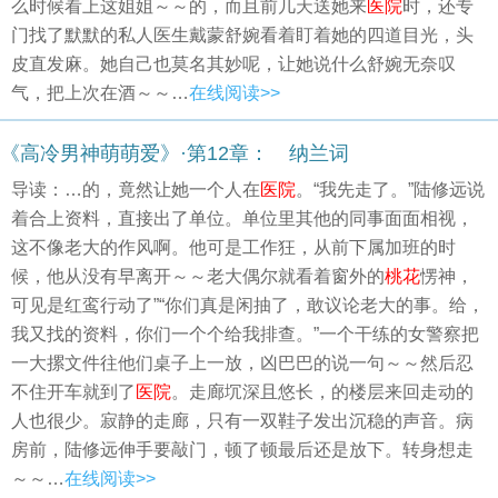
么时候看上这姐姐～～的，而且前几天送她来
医院
时，还专
门找了默默的私人医生戴蒙舒婉看着盯着她的四道目光，头
皮直发麻。她自己也莫名其妙呢，让她说什么舒婉无奈叹
气，把上次在酒～～…
在线阅读>>
《高冷男神萌萌爱》·第12章： 纳兰词
导读：…的，竟然让她一个人在
医院
。“我先走了。”陆修远说
着合上资料，直接出了单位。单位里其他的同事面面相视，
这不像老大的作风啊。他可是工作狂，从前下属加班的时
候，他从没有早离开～～老大偶尔就看着窗外的
桃花
愣神，
可见是红鸾行动了”“你们真是闲抽了，敢议论老大的事。给，
我又找的资料，你们一个个给我排查。”一个干练的女警察把
一大摞文件往他们桌子上一放，凶巴巴的说一句～～然后忍
不住开车就到了
医院
。走廊坈深且悠长，的楼层来回走动的
人也很少。寂静的走廊，只有一双鞋子发出沉稳的声音。病
房前，陆修远伸手要敲门，顿了顿最后还是放下。转身想走
～～…
在线阅读>>