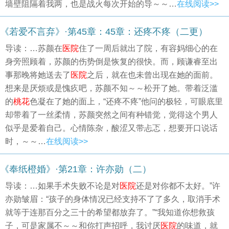
墙壁阻隔着我两，也是战火每次开始的导～～…
在线阅读>>
《若爱不言弃》·第45章：45章：还疼不疼（二更）
导读：…苏颜在
医院
住了一周后就出了院，有容妈细心的在
身旁照顾着，苏颜的伤势倒是恢复的很快。而，顾谦睿至出
事那晚将她送去了
医院
之后，就在也未曾出现在她的面前。
想来是厌烦或是愧疚吧，苏颜不知～～松开了她。带着泛滥
的
桃花
色凝在了她的面上，“还疼不疼”他问的极轻，可眼底里
却带着了一丝柔情，苏颜突然之间有种错觉，觉得这个男人
似乎是爱着自己。心情陈杂，酸涩又带忐忑，想要开口说话
时，～～…
在线阅读>>
《奉纸橙婚》·第21章：许亦勋（二）
导读：…如果手术失败不论是对
医院
还是对你都不太好。”许
亦勋皱眉：“孩子的身体情况已经支持不了了多久，取消手术
就等于连那百分之三十的希望都放弃了。”“我知道你想救孩
子，可是家属不～～和你打声招呼，我讨厌
医院
的味道，就