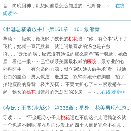
音，向晚回神，刚想问他是怎么知道的，他却像～～…
在线
阅读>>
《邪魅总裁请放手》·第161章：161 救邵青
导读：…轻敛，微微眯了狭长的
桃花
眼：“你，有心事”从下了
飞机，她就一直沉默着，就连喝最喜欢的汤也是在敷
衍……“云溪的病，应该没有她说的那么简单”略一犹豫，她敛
眉，看他一眼～～已经联系美国最权威的
医院
，最专业的心
外科医生，一有合适的心源，就立刻送她去做手术”看一眼她
苍白的脸色，男人敛眉，走过去，双臂将她环进胸膛，拍了
拍她瘦削的脊背，轻声安抚：“不要太担心了～～紧紧蹙在一
起，狭长的
桃花
眼迸射的光愈发的冷戾。～～…
在线阅读>>
《弃妃：王爷别动怒》·第338章：番外：花美男现代游连锁事件（十三）
导读：…，“不会吧你小子走
桃花
运也不能这么走吧我怎么就
一个也遇不到呢”坐在对面沙发上的四个人倒是完全不在意，