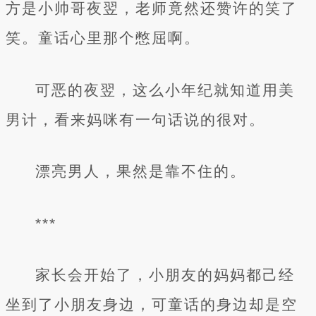
方是小帅哥夜翌，老师竟然还赞许的笑了
笑。童话心里那个憋屈啊。
可恶的夜翌，这么小年纪就知道用美
男计，看来妈咪有一句话说的很对。
漂亮男人，果然是靠不住的。
***
家长会开始了，小朋友的妈妈都己经
坐到了小朋友身边，可童话的身边却是空