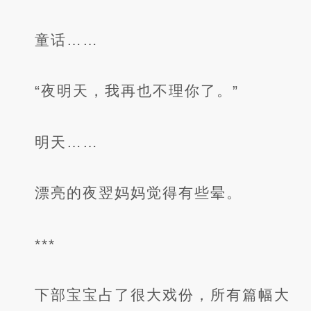
童话……
“夜明天，我再也不理你了。”
明天……
漂亮的夜翌妈妈觉得有些晕。
***
下部宝宝占了很大戏份，所有篇幅大