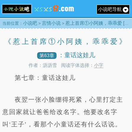
小说吧导航
小说吧
言情小说
惹上首席①小阿姨，乖乖爱 [目录]
当前位置：
>
>
《惹上首席①小阿姨，乖乖爱》
：童话这娃儿
第63章
作者：沥沥雪
阅读字体选择：
小字
第七章：童话这娃儿
夜翌一张小脸绷得死紧，心里打定主
意回家就让爸爸给改名字。他要改名字
叫‘王子’，看那个小童话还有什么话说。