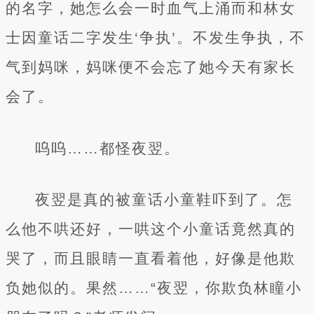
的名字，她怎么会一时血气上涌而和林女
士因童话二字发生‘争执’。不发生争执，不
气到妈咪，妈咪便不会忘了她今天有家长
会了。
呜呜……都怪夜翌。
夜翌是真的被童话小童鞋吓到了。怎
么他不哄还好，一哄这个小童话竟然真的
哭了，而且眼睛一直看着他，好像是他欺
负她似的。果然……“夜翌，你欺负林瞳小