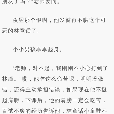
朋友了吗？”老师发问。
夜翌那个恨啊，他发誓再不哄这个可
恶的林童话了。
小小男孩乖乖起身。
“老师，对不起，我刚刚不小心打到了
林瞳。”哎，他乍这么命苦呢，明明没做
错，还得主动承担错误，如果现在他不挺
起肩膀，下课后，他的肩膀一定会吃苦，
百试不爽的经历告诉他，林童话小童鞋不