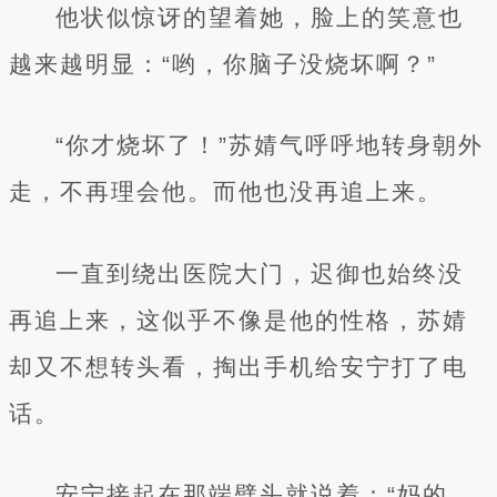
他状似惊讶的望着她，脸上的笑意也
越来越明显：“哟，你脑子没烧坏啊？”
“你才烧坏了！”苏婧气呼呼地转身朝外
走，不再理会他。而他也没再追上来。
一直到绕出医院大门，迟御也始终没
再追上来，这似乎不像是他的性格，苏婧
却又不想转头看，掏出手机给安宁打了电
话。
安宁接起在那端劈头就说着：“妈的，