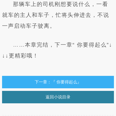
那辆车上的司机刚想要说什么，一看
就车的主人和车子，忙将头伸进去，不说
一声启动车子驶离。
……本章完结，下一章“ 你要得起么”↓
↓↓更精彩哦！
下一章：『 你要得起么』
返回小说目录