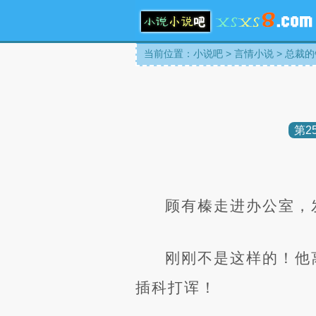
当前位置：
小说吧
>
言情小说
>
总裁的
第2
顾有榛走进办公室，
刚刚不是这样的！他
插科打诨！