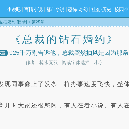
小说吧
|
言情小说
|
都市小说
|
恐怖·奇幻
|
社会·历史
|
校园小
钻石婚约 [目录]
> 第25章
《总裁的钻石婚约》
025千万别告诉他，总裁突然抽风是因为那条
5章
作者：榛水无双
阅读字体选择：
小字
发现同事像上了发条一样办事速度飞快，整
离开时大家还很悠闲，有人在看小说、有人