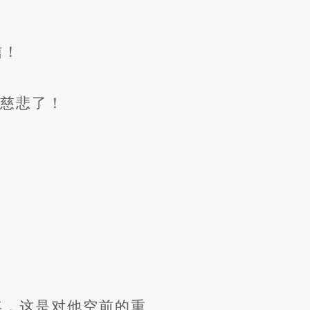
信！
发慈悲了！
年，这是对他空前的重