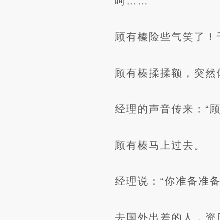
呵……
顾有榛险些气笑了！
顾有榛揉揉额，突然
经理的声音传来：“
顾有榛马上过去。
经理说：“你准备准
去国外出差的人，资