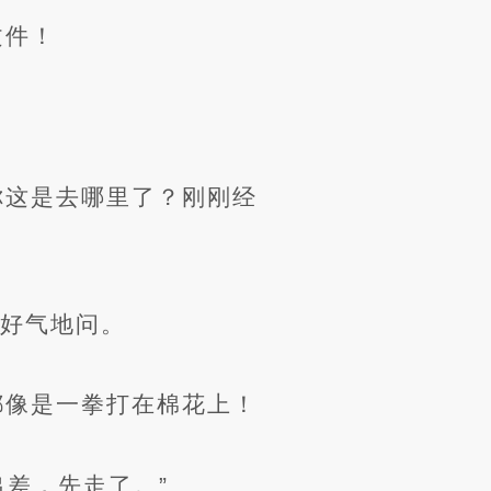
文件！
你这是去哪里了？刚刚经
声好气地问。
都像是一拳打在棉花上！
差，先走了。”