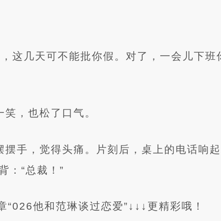
好，这几天可不能批你假。对了，一会儿下班
榛一笑，也松了口气。
理摆摆手，觉得头痛。片刻后，桌上的电话响
背：“总裁！”
“026他和范琳谈过恋爱”↓↓↓更精彩哦！