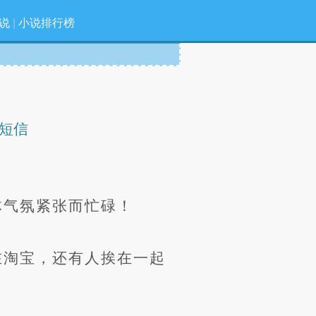
说
|
小说排行榜
短信
体气氛紧张而忙碌！
在淘宝，还有人挨在一起