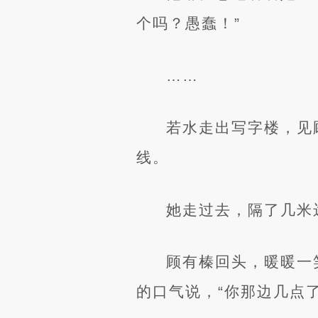
个吗？愚蠢！”
……
若水走出写字楼，见
线。
她走过去，隔了几米远
顾有榛回头，暖暖一
的口气说，“你那边几点