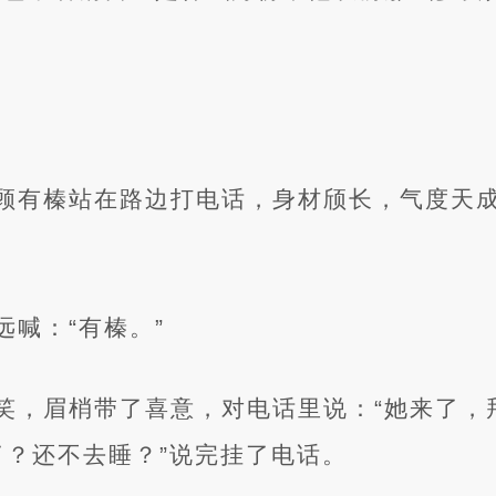
顾有榛站在路边打电话，身材颀长，气度天
喊：“有榛。”
笑，眉梢带了喜意，对电话里说：“她来了，
了？还不去睡？”说完挂了电话。