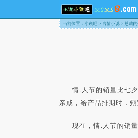
当前位置：
小说吧
>
言情小说
>
总裁的
情.人节的销量比七
亲戚，给产品排期时，甄
现在，情.人节的销