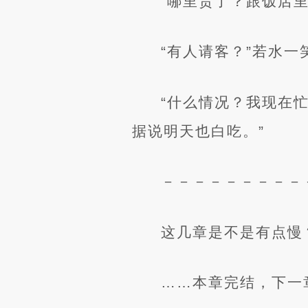
“哪里贵了？跟饭店里
“有人请客？”若水一
“什么情况？我现在
据说明天也白吃。”
－－－－－－－－－
这几章是不是有点慢
……本章完结，下一章