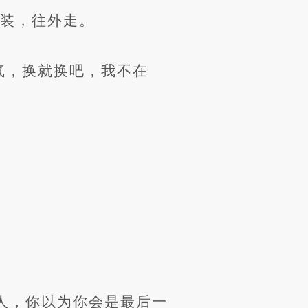
西装，往外走。
气，换就换吧，我不在
人，你以为你会是最后一