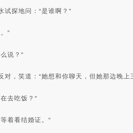
水试探地问：“是谁啊？”
。”
么说？”
反对，笑道：“她想和你聊天，但她那边晚上
在去吃饭？”
定等着看结婚证。”