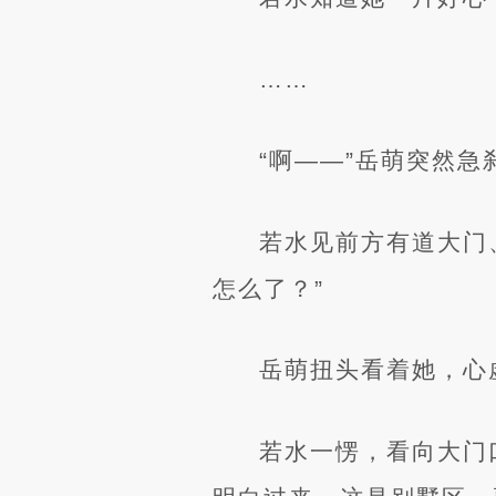
……
“啊——”岳萌突然急
若水见前方有道大门
怎么了？”
岳萌扭头看着她，心
若水一愣，看向大门