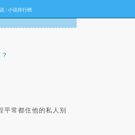
说
|
小说排行榜
了？
程平常都住他的私人别