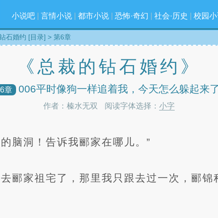
小说吧
|
言情小说
|
都市小说
|
恐怖·奇幻
|
社会·历史
|
校园小
钻石婚约 [目录]
> 第6章
《总裁的钻石婚约》
006平时像狗一样追着我，今天怎么躲起来
6章
作者：榛水无双
阅读字体选择：
小字
你的脑洞！告诉我郦家在哪儿。”
得去郦家祖宅了，那里我只跟去过一次，郦锦