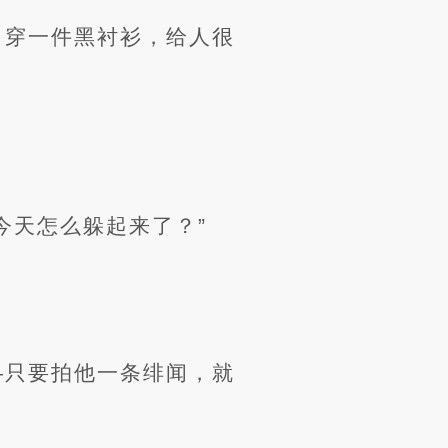
，穿一件黑衬衫，给人很
今天怎么躲起来了？”
—只要拍他一条绯闻，就