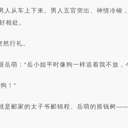
男人从车上下来。男人五官突出、神情冷峻
好相处。
突然行礼。
眼岳萌：“岳小姐平时像狗一样追着我不放，
狗！”
就是郦家的太子爷郦锦程、岳萌的摇钱树—