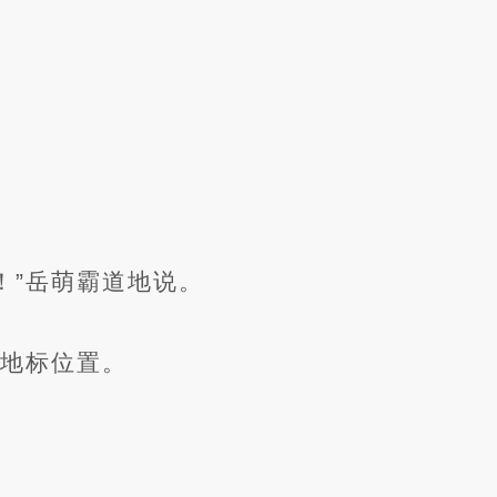
！”岳萌霸道地说。
个地标位置。