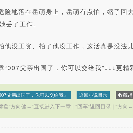
危险地落在岳萌身上，岳萌有点怕，缩了回
她丢了工作。
拍他没工资、拍了他没工作，这活真是没法
“007父亲出国了，你可以交给我”↓↓↓更精
007父亲出国了，你可以交给我』
返回小说目录
收藏起
盘“方向健→”直接进入下一章 | “回车”返回目录 | “方向