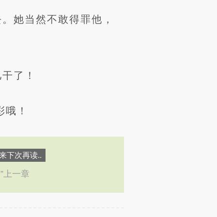
去。她当然不敢得罪他，
儿干了！
彩哦！
来下次再读..
←”上一章