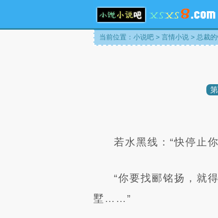
当前位置：
小说吧
>
言情小说
>
总裁的
第
若水黑线：“快停止
“你要找郦铭扬，就
墅……”