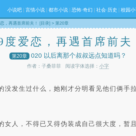
小说吧
|
言情小说
|
都市小说
|
恐怖·奇幻
|
社会·历史
|
校园小
爱恋，再遇首席前夫！ [目录]
> 第20章
99度爱恋，再遇首席前夫
020 以后离那个叔叔远点知道吗？
第20章
作者：子桑菲菲
阅读字体选择：
小字
的没发生过什么，她刚才分明看见他们俩手
的女人，不得已又得伪装成自己很大度，暂