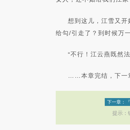
想到这儿，江雪又开
给勾/引走了？到时候万
“不行！江云燕既然
……本章完结，下一章
下一章：『
提示：键