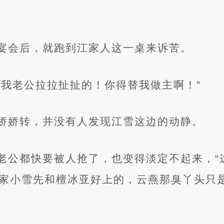
宴会后，就跑到江家人这一桌来诉苦。
对我老公拉拉扯扯的！你得替我做主啊！”
娇娇转，并没有人发现江雪这边的动静。
老公都快要被人抢了，也变得淡定不起来，“
家小雪先和檀冰亚好上的，云燕那臭丫头只