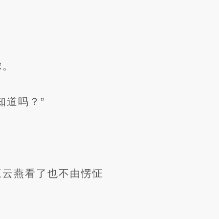
虑。
知道吗？”
江云燕看了也不由愣怔