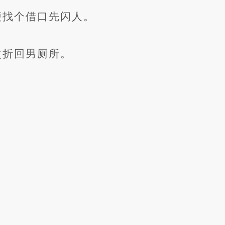
便找个借口先闪人。
次折回男厕所。
。