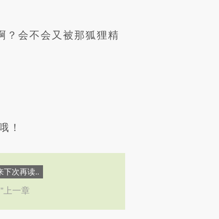
啊？会不会又被那狐狸精
彩哦！
下次再读..
←”上一章