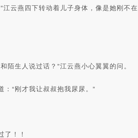
？”江云燕四下转动着儿子身体，像是她刚不
有和陌生人说过话？”江云燕小心翼翼的问。
道：“刚才我让叔叔抱我尿尿。”
过了！！