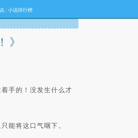
说
|
小说排行榜
！》
拉着手的！没发生什么才
且只能将这口气咽下。