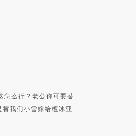
这怎么行？老公你可要替
是替我们小雪嫁给檀冰亚