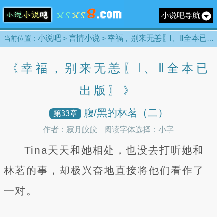
小说吧导航
小说吧
言情小说
幸福，别来无恙〖Ⅰ、Ⅱ全本已出版〗 [目录]
当前位置：
>
>
《幸福，别来无恙〖Ⅰ、Ⅱ全本已
出版〗》
腹/黑的林茗（二）
第33章
作者：寂月皎皎
阅读字体选择：
小字
Tina天天和她相处，也没去打听她和
林茗的事，却极兴奋地直接将他们看作了
一对。