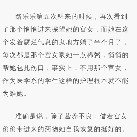
路乐乐第五次醒来的时候，再次看到
了那个悄悄进来探望她的宫女，而她在这
个发着腐烂气息的鬼地方躺了半个月了，
每次都是那个宫女喂她一点稀粥，悄悄的
帮她包扎伤口，事实上，不用那个宫女，
作为医学系的学生这样的护理根本就不能
为难她。
准确是说，除了营养不良，借着宫女
偷偷带进来的药物她自我恢复的挺好的。