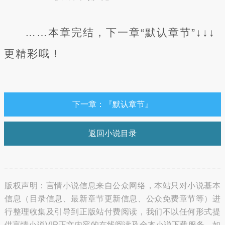
……本章完结，下一章“默认章节”↓↓↓
更精彩哦！
下一章：『默认章节』
返回小说目录
版权声明：言情小说信息来自公众网络，本站只对小说基本
信息（目录信息、最新章节更新信息、公众免费章节等）进
行整理收集及引导到正版站付费阅读，我们不以任何形式提
供言情小说VIP正文内容的在线阅读及全本小说下载服务。如