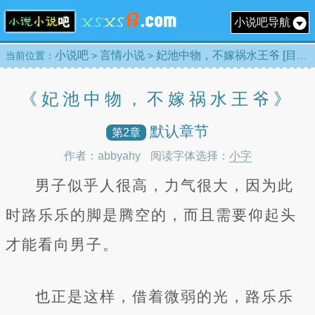
小说吧导航
小说吧
言情小说
妃池中物，不嫁祸水王爷 [目录]
当前位置：
>
>
《妃池中物，不嫁祸水王爷》
默认章节
第2章
作者：abbyahy
阅读字体选择：
小字
男子似乎人很高，力气很大，因为此
时路乐乐的脚是腾空的，而且需要仰起头
才能看向男子。
也正是这样，借着微弱的光，路乐乐