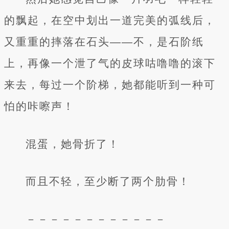
的飘起，在空中划出一道完美的弧线后，
又重重的摔落在石头——不，是石阶纸
上，再像一个泄了气的皮球咕噜噜的滚下
来去，每过一个阶梯，她都能听到一种可
怕的咔嚓声！
混蛋，她骨折了！
而且不轻，至少断了两个肋骨！
－－－－－－－－－－－－