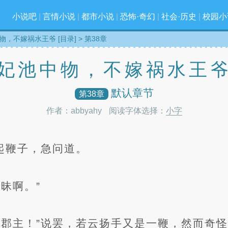
小说吧
|
言情小说
|
都市小说
|
恐怖·奇幻
|
社会·历史
|
校园小
物，不嫁祸水王爷 [目录]
> 第38章
妃池中物，不嫁祸水王
默认章节
第38章
作者：abbyahy
阅读字体选择：
小字
收起鞭子，急问道。
昧啊。”
本郡主！”说罢，若云扬手又是一鞭，然而奇