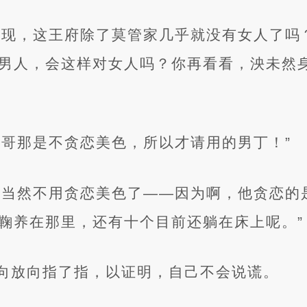
发现，这王府除了莫管家几乎就没有女人了吗
男人，会这样对女人吗？你再看看，泱未然
哥哥那是不贪恋美色，所以才请用的男丁！”
，当然不用贪恋美色了——因为啊，他贪恋的
鞠养在那里，还有十个目前还躺在床上呢。”
向放向指了指，以证明，自己不会说谎。