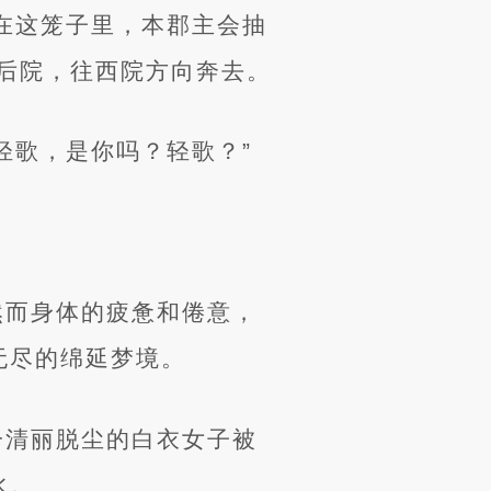
在这笼子里，本郡主会抽
后院，往西院方向奔去。
轻歌，是你吗？轻歌？”
。
然而身体的疲惫和倦意，
无尽的绵延梦境。
一清丽脱尘的白衣女子被
水。