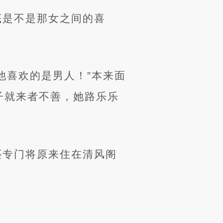
底是不是那女之间的喜
他喜欢的是男人！”本来面
子就来者不善，她路乐乐
还专门将原来住在清风阁