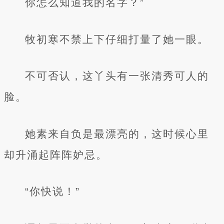
你怎么知道我的名字？”
牧初寒不禁上下仔细打量了她一眼。
不可否认，这丫头有一张清秀可人的
脸。
她素来自负是最漂亮的，这时候心里
却升涌起阵阵妒忌。
“你快说！”