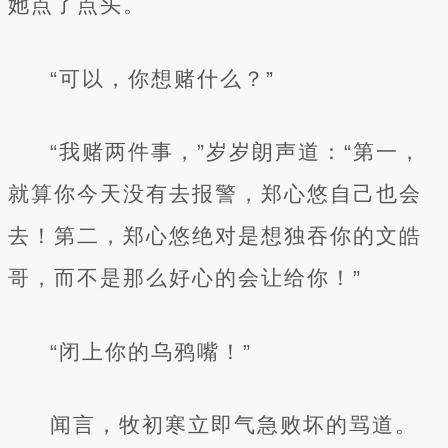
她点了点头。
“可以，你想赌什么？”
“我赌两件事，”岁岁朗声道：“第一，
就算你今天没有去报警，郑心悠自己也会
去！第二，郑心悠绝对是想独吞你的文皓
哥，而不是那么好心的会让给你！”
“闭上你的乌鸦嘴！”
闻言，牧初寒立即气急败坏的骂道。