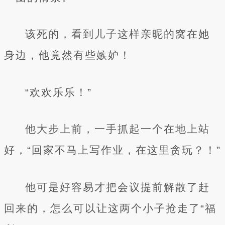
该死的，看到儿子这样亲昵的窝在她
身边，他竟然有些嫉妒！
“欢欢乐乐！”
他大步上前，一手抓起一个在地上站
好，“回家不马上写作业，在这里贪玩？！”
他可是好容易才把会议提前解散了赶
回来的，怎么可以让这两个小子抢走了“福