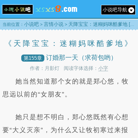
小说吧导航
小说吧
言情小说
天降宝宝：迷糊妈咪酷爹地 [目录]
当前位置：
>
>
《天降宝宝：迷糊妈咪酷爹地》
订婚那一天（求荷包哟）
第155章
作者：月影灯
阅读字体选择：
小字
她当然知道那个女的就是郑心悠，牧
思远以前的“女朋友”。
她只是想不明白，郑心悠既然有心想
要“大义灭亲”，为什么又让牧初寒过来报