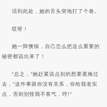
话到此处，她的舌头突地打了个卷。
哎呀！
她一阵懊恼，自己怎么把这么重要的
秘密都说出来了！
“总之，”她赶紧说点别的想要遮掩过
去，“这件事跟你没有关系，你给我老实
点，否则别怪我不客气，哼!”