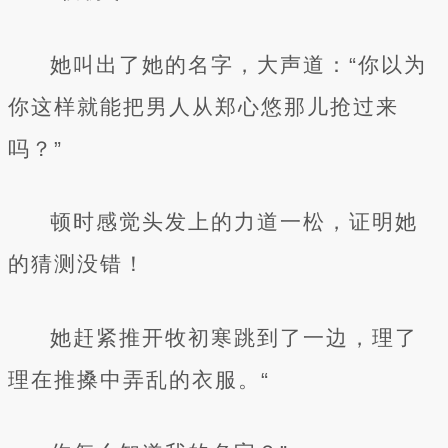
她叫出了她的名字，大声道：“你以为
你这样就能把男人从郑心悠那儿抢过来
吗？”
顿时感觉头发上的力道一松，证明她
的猜测没错！
她赶紧推开牧初寒跳到了一边，理了
理在推搡中弄乱的衣服。“