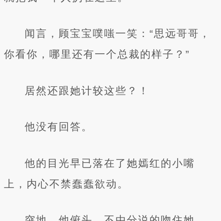
闻言，顾宝宝噗嗤一笑：“思远哥哥，
你看你，哪里还有一个总裁的样子？”
居然还跟她计较这些？！
他没有回答。
他的目光早已落在了她嫣红的小嘴
上，内心不禁蠢蠢欲动。
突地，他俯头，不由分说的吻住她。