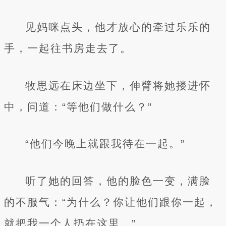
见妈咪点头，他才放心的牵过乐乐的
手，一起往书房走去了。
牧思远在床边坐下，伸臂将她搂进怀
中，问道：“等他们做什么？”
“他们今晚上就跟我待在一起。”
听了她的回答，他的脸色一变，满脸
的不服气：“为什么？你让他们跟你一起，
就把我一个人扔在这里。”