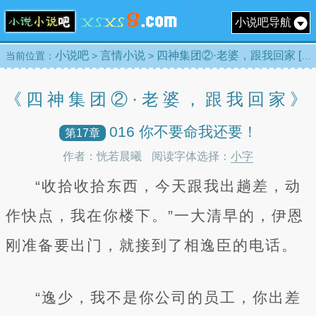
小说吧导航
小说吧
言情小说
四神集团②·老婆，跟我回家 [目录]
当前位置：
>
>
《四神集团②·老婆，跟我回家》
016 你不要命我还要！
第17章
作者：恍若晨曦
阅读字体选择：
小字
“收拾收拾东西，今天跟我出趟差，动
作快点，我在你楼下。”一大清早的，伊恩
刚准备要出门，就接到了相逸臣的电话。
“逸少，我不是你公司的员工，你出差