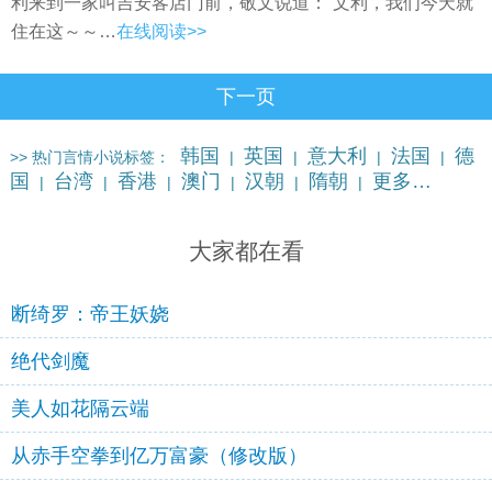
利来到一家叫吉安客店门前，敬文说道：“文利，我们今天就
住在这～～…
在线阅读>>
下一页
韩国
英国
意大利
法国
德
>> 热门言情小说标签：
|
|
|
|
国
台湾
香港
澳门
汉朝
隋朝
更多…
|
|
|
|
|
|
大家都在看
断绮罗：帝王妖娆
绝代剑魔
美人如花隔云端
从赤手空拳到亿万富豪（修改版）