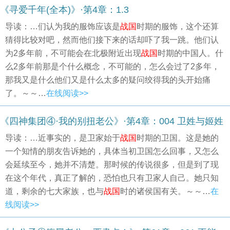
《寻爱千年(全本)》·第4章：1.3
导读：…们认为我的服饰应该是
战国
时期的服饰，这个还算
猜得比较对吧，然而他们接下来的话却吓了我一跳。他们认
为2多年前，不可能会在北极附近出现
战国
时期的中国人。什
么2多年前那是个什么概念，不可能的，怎么会过了2多年，
那我又是什么他们又是什么太多的疑问绞得我的头开始痛
了。～～…
在线阅读>>
《四神集团④·我的别扭老公》·第4章：004 卫姓与姬姓
导读：…近事实的，是卫家始于
战国
时期的卫国。这是她的
一个知情的朋友告诉她的，具体当初卫国怎么回事，又怎么
会延续至今，她并不清楚。那时候的传说很多，但是到了现
在这个年代，真正了解的，恐怕也只有卫家人自己。她只知
道，剩余的七大家族，也与
战国
时的诸侯国有关。～～…
在
线阅读>>