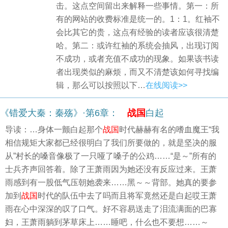
击。这点空间留出来解释一些事情。第一：所
有的网站的收费标准是统一的。1：1。红袖不
会比其它的贵，这点有经验的读者应该很清楚
哈。第二：或许红袖的系统会抽风，出现订阅
不成功，或者充值不成功的现象。如果该书读
者出现类似的麻烦，而又不清楚该如何寻找编
辑，那么可以按照以下…
在线阅读>>
《错爱大秦：秦殇》·第6章：
战国
白起
导读：…身体一颤白起那个
战国
时代赫赫有名的嗜血魔王“我
相信规矩大家都已经很明白了我们所要做的，就是坚决的服
从”村长的嗓音像极了一只哑了嗓子的公鸡……“是～”所有的
士兵齐声回答着。除了王萧雨因为她还没有反应过来。王萧
雨感到有一股低气压朝她袭来……黑～～背部。她真的要参
加到
战国
时代的队伍中去了吗而且将军竟然还是白起哎王萧
雨在心中深深的叹了口气。好不容易送走了泪流满面的巴寡
妇，王萧雨躺到茅草床上……睡吧，什么也不要想……～