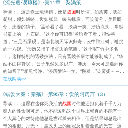
《流光瘦·误琼楼》·第11章：梨涡策
导读：…这是嵌玉琉璃镜，便是
战国
时所谓手如柔荑，肤如
凝脂，领如蝤蛴，齿如瓠犀，螓首蛾眉，巧笑倩兮，美目盼
兮，庄姜的镜子。”孟玠看了看，淡淡一笑。涉历点头，拿起
书案上的一方石砚。“这个你可识得”孟玠看了看，很快答
道，“三足石渠砚，是南北朝天际识归舟，云中辩江树，谢朓
的一方砚。”涉历又指了指桌边的笔筒，“这个呢”“竹中多名
士，这样特别的透镂技法，只有晋陵长康才能够制成了。”华
姑不由得赞叹，“公子果然见多识广。涉历，今天可是遇到你
的知音了”“相见恨晚。”涉历赞许一笑。“慢着，”染雾扬～～…
在线阅读>>
《错爱大秦：秦殇》·第95章：爱的阿房宫（3）
导读：…遗愿在这你死我活的
战国
时代他还担负着千千万万
秦人的性命啊可是，他不能爱吗这个世界上就真的不能有一
个人真心的对待他他总是尝试着去相信，但是结果却总是出
奇的相似。月光下，嬴政头上的额冠反射着金色的光芒，这