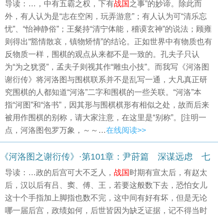
导读：…，中有五霸之权，下有
战国
之事”的妙谛。除此而
外，有人认为是“志在空闲，玩弄游意”；有人认为可“清乐忘
忧”、“怡神静俗”；王粲持“清宁体能，稽谟玄神”的说法；顾雍
则得出“豁情散哀，镇物矫情”的结论。正如世界中有物质也有
反物质一样，围棋的观点从来都不是一致的。孔夫子只认
为“为之犹贤”，孟夫子则视其作“雕虫小技”。而我写《河洛图
谢衍传》将河洛图与围棋联系并不是乱写一通，大凡真正研
究围棋的人都知道“河洛”二字和围棋的一些关联。“河洛”本
指“河图”和“洛书”，因其形与围棋棋形有相似之处，故而后来
被用作围棋的别称，请大家注意，在这里是“别称”。[注明一
点，河洛图包罗万象，～～…
在线阅读>>
《河洛图之谢衍传》·第101章：尹莳篇 深谋远虑 七
导读：…政的后宫可大不乏人，
战国
时期有宣太后，有赵太
后，汉以后有吕、窦、傅、王，若要这般数下去，恐怕女儿
这十个手指加上脚指也数不完，这中间有好有坏，但是无论
哪一届后宫，政绩如何，后世皆因为缺乏证据，记不得当时