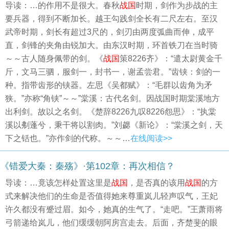
导读：…的作用不是很大。春秋
战国
时期，剑作为步战的主
要兵器，得到不断加长。越王勾践剑全长有二尺左右。至汉
武帝时期，剑长有超过3尺的，剑刃由两度弧曲而伸，成平
直，剑锋的夹角由锐加大。由东汉时期，环首铁刀在当时骑
～～古人随身佩带的剑。《
战国
策8226齐》：“遣太尉黄金千
斤，文马三驷，服剑一，封书一，谢孟尝君。”齿铗：剑的一
种。指带齿形的铗器。左思《吴都赋》：“毛群以齿角为矛
狭。”亦称“角铗”～～”棠溪：古代名剑。因战国时期棠溪地方
出利剑。故以之名剑。《楚辞8226九叹8226怨思》：“执棠
溪以刜蓬兮，秉干将以割肉。”刘勰《新论》：“棠溪之剑，天
下之铦也。”亦作剑的代称。～～…
在线阅读>>
《错爱大秦：秦殇》·第102章：再次相信？
导读：…竟该怎样处置这里是
战国
，是否真的该用
战国
的方
式来解决他们的生命是否值得她来尊重岚儿轻声叹气，王妃
许久都没有蹙过眉。如今，她真的生气了。“走吧。”王萧雨将
弓箭递给岚儿，他们缓缓朝阿房宫走去。后面，齐楚斐的眼