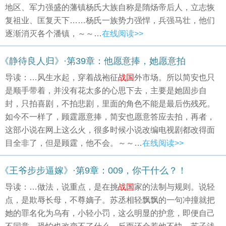
地区、军力强盛的藩镇杨氏大族自称是隋炀帝后人，立志恢
复祖业、匡复天下……杨氏一族势力强悍，兵强马壮，他们
逐渐消灭各个潘镇，～～…
在线阅读>>
《静待良人归》·第39章：他愿意捧，她愿意拍
导读：…风生水起，穿着战袍征
战国
外市场。所以简安也只
是顺手带着，并没有花太多的心思下去，主要是她固步自
封，只拍喜剧，不拍悲剧，里面的角色不能是最后伤残死。
如今不一样了，顾霆愿意捧，简安也愿意答应去拍，再者，
这部小说在网上这么火，很多时候小说改编电视剧都改得面
目全非了，但是顾霆，他不会。～～…
在线阅读>>
《王爷步步逼嫁》·第9章：009，你干什么？！
导读：…做法，说重点，是在挑
战国
家的法制与规则。说轻
点，是欺辱长母，不尊嫡子。苏丞相轻飘飘的一句冲撞就把
她的罪名化为乌有，小轻小罚，这么明显的护意，即便自己