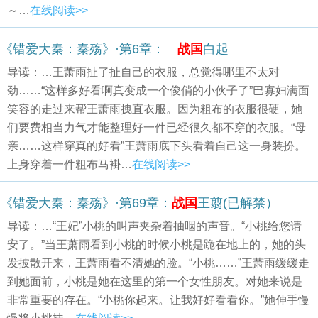
～…
在线阅读>>
《错爱大秦：秦殇》·第6章：
战国
白起
导读：…王萧雨扯了扯自己的衣服，总觉得哪里不太对
劲……“这样多好看啊真变成一个俊俏的小伙子了”巴寡妇满面
笑容的走过来帮王萧雨拽直衣服。因为粗布的衣服很硬，她
们要费相当力气才能整理好一件已经很久都不穿的衣服。“母
亲……这样穿真的好看”王萧雨底下头看着自己这一身装扮。
上身穿着一件粗布马褂…
在线阅读>>
《错爱大秦：秦殇》·第69章：
战国
王翦(已解禁）
导读：…“王妃”小桃的叫声夹杂着抽咽的声音。“小桃给您请
安了。”当王萧雨看到小桃的时候小桃是跪在地上的，她的头
发披散开来，王萧雨看不清她的脸。“小桃……”王萧雨缓缓走
到她面前，小桃是她在这里的第一个女性朋友。对她来说是
非常重要的存在。“小桃你起来。让我好好看看你。”她伸手慢