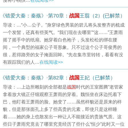
慢将小桃扶…
在线阅读>>
《错爱大秦：秦殇》·第70章：
战国
王翦（2）(已解禁）
导读：…“小…公子。”身穿绿色男装的碧儿将头发整齐的梳成
一个发髻，还真有些英气。“我们现在去哪里”“这……”王萧雨
摇了摇手中的纸扇。她穿着白色袍子，头发松松的绑在腰
间，一个典型的福家公子哥形象。只不过这个公子哥俊秀的
很，惹得路旁的女子掩面回眸。“先在集市里转转，看看有没
有跟踪我们的人…
在线阅读>>
《错爱大秦：秦殇》·第82章：
战国
王妃（已解禁）
导读：…上边所雕刻的全部都是
战国
时代的王室图腾”老管家
拿着放大镜正仔细观察王萧雨的穿着。魏恒坐在床边托着下
巴，他盯着王萧雨的脸。她变了……虽然样貌还是原来的样
貌，但是那张面孔上多了些高贵的元素，即使只是这样睡
着……她的身上也散发出一种让人不能接近的贵族气质。这
些日子萧雨究竟去了哪里究竟经历了些什么“恒少”此时又一位