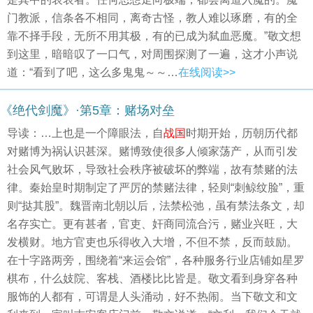
门教派，信条各不相同，离奇古怪，教人难以琢磨，有的全
靠不择手段，无所不用其极，有的已成为弑血恶魔。”敬文想
到这里，暗暗叹了一口气，对周围探测了一遍，这才小声说
道：“看到了吧，这么多鬼鬼～～…
在线阅读>>
《绝代剑魔》·第5章：赌场对垒
导读：…上也是一个障眼法，自
战国
时期开始，历朝历代都
对赌博为祸认识甚深。赌博致使很多人倾家荡产，从而引发
社会风气败坏，导致社会秩序被破坏的弊端，故有禁赌的法
律。秦始皇时期制定了严厉的禁赌法律，轻则“刺鲸纹脸”，重
则“挞其股”。魏晋南北朝以后，法禁松弛，虽有禁法条文，却
名存实亡。更有甚者，官吏、奸商同流合污，赌业兴旺，大
发横财。地方官吏也乐得收入大增，不但不禁，反而鼓励。
在十字路两旁，围绕着“来运会馆”，各种服务行业店铺如星罗
棋布，什么妓院、客栈、酒楼比比皆是。敬文看到身穿各种
服饰的人都有，可谓是人头涌动，好不热闹。当下敬文和文