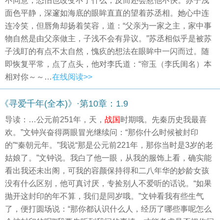
不同意，恐怕也改变不了什么，反而还会惹他不快。苏子浅
面色平静，深邃如海底的眼眸直直的望着苏丞相。她心中连
连冷笑，但唇角却扬着笑容，道：“父亲为一家之主，家中事
物自然是由父亲做主，子浅不会有异议。”苏丞相似乎是被苏
子浅盯的有点不太自然，愧疚的想法在眼眸中一闪而过。随
即恢复平常，点了点头，他对李氏道：“帘玉（李氏闺名）本
相对你～～…
在线阅读>>
《寻爱千年(全本)》·第10章：1.9
导读：…公元前251年，天，
战国
时期哦。先秦历史我最喜
欢。”文钟兴奋得两眼冒光继续问：“那你什么时候被封印
的”“秦朝元年。”我说“那是公元前221年，那你当时是3岁的老
姑娘了。”文钟说。我白了他一眼，从我的服饰上看，确实能
看出我还未出阁，可我的容颜保持得和二八年华的妙龄女孩
没有什么区别，他可真讨厌，专捡别人不爱听的话说。“如果
抛开这封印的年不算，我们是同岁哦。”文钟看我有些生气
了，便打圆场说：“那你都认识什么人，经历了哪些事呢怎么