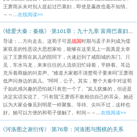
王萧雨从未对别人提起过巴寡妇，即使是嬴政也毫不知情。
～～…
在线阅读>>
《错爱大秦：秦殇》·第101章：九十九章 富商巴寡妇（2）
导读：…方向走去。这荀子可是
战国
时期与孟子并列成为儒
家双圣的性恶说大思想家哈，能够在这里见上一面真是太幸
运了王萧雨在岚儿的陪同下，火速赶到了咸阳城的东门。只
见，车水马龙，来来往往的人流依旧忙碌着，平静着。耳边
充斥着商贩的叫卖声。“难道大家都不清楚荀子要来吗”王萧雨
低声问身边的岚儿。“呵呵，公子。其实，整个大秦中对这荀
子如此感兴趣的恐怕就只有您一个了。”岚儿犹豫的，但还是
决定实话实说了。“只有我”王萧雨不敢相信自己的耳朵。她还
以为大家会像见到明星一样聚集、等待、尖叫不过，这样也
好。她可以方便的和荀子接触了。时间～～…
在线阅读>>
《河洛图之谢衍传》·第76章：河洛图与围棋的关系