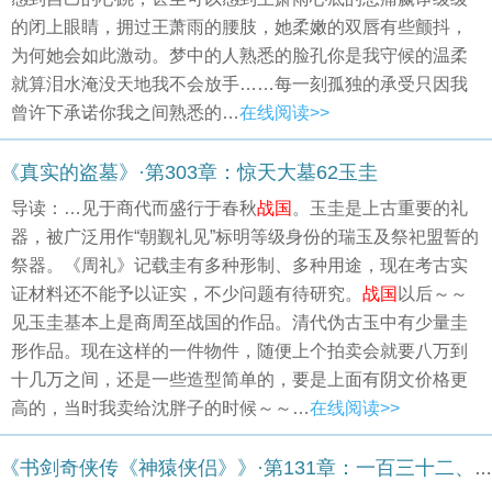
的闭上眼睛，拥过王萧雨的腰肢，她柔嫩的双唇有些颤抖，
为何她会如此激动。梦中的人熟悉的脸孔你是我守候的温柔
就算泪水淹没天地我不会放手……每一刻孤独的承受只因我
曾许下承诺你我之间熟悉的…
在线阅读>>
《真实的盗墓》·第303章：惊天大墓62玉圭
导读：…见于商代而盛行于春秋
战国
。玉圭是上古重要的礼
器，被广泛用作“朝觐礼见”标明等级身份的瑞玉及祭祀盟誓的
祭器。《周礼》记载圭有多种形制、多种用途，现在考古实
证材料还不能予以证实，不少问题有待研究。
战国
以后～～
见玉圭基本上是商周至战国的作品。清代伪古玉中有少量圭
形作品。现在这样的一件物件，随便上个拍卖会就要八万到
十几万之间，还是一些造型简单的，要是上面有阴文价格更
高的，当时我卖给沈胖子的时候～～…
在线阅读>>
《书剑奇侠传《神猿侠侣》》·第131章：一百三十二、大破桃花阵（一）