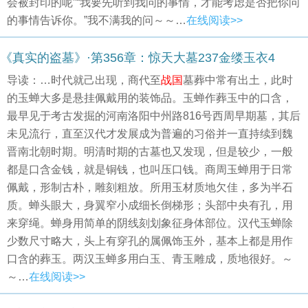
会被封印的呢”“我要先听到我问的事情，才能考虑是否把你问
的事情告诉你。”我不满我的问～～…
在线阅读>>
《真实的盗墓》·第356章：惊天大墓237金缕玉衣4
导读：…时代就己出现，商代至
战国
墓葬中常有出土，此时
的玉蝉大多是悬挂佩戴用的装饰品。玉蝉作葬玉中的口含，
最早见于考古发掘的河南洛阳中州路816号西周早期墓，其后
未见流行，直至汉代才发展成为普遍的习俗并一直持续到魏
晋南北朝时期。明清时期的古墓也又发现，但是较少，一般
都是口含金钱，就是铜钱，也叫压口钱。商周玉蝉用于日常
佩戴，形制古朴，雕刻粗放。所用玉材质地欠佳，多为半石
质。蝉头眼大，身翼窄小成细长倒梯形；头部中央有孔，用
来穿绳。蝉身用简单的阴线刻划象征身体部位。汉代玉蝉除
少数尺寸略大，头上有穿孔的属佩饰玉外，基本上都是用作
口含的葬玉。两汉玉蝉多用白玉、青玉雕成，质地很好。～
～…
在线阅读>>