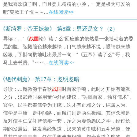
是我喜欢孩子啊，而且婴儿粉粉的小脸，一定是极为可爱的
吧”突厥王子憧～～…
在线阅读>>
《断绮罗：帝王妖娆》·第8章：男还是女？（2）
导读：…“《
战国
论》读了么”回应他的依然是一张摇动着的委
屈的脸。弘毅脸色越来越绿，口气越来越不悦，眼睛越来越
凶狠，字斟句酌地吐出最后一句：“《五帝》读了么”“哥，我
马上去书房。”～～…
在线阅读>>
《绝代剑魔》·第17章：忽明忽暗
导读：…魔教源于春秋
战国
时百家争鸣，此时才开始有流派
之分，汉武帝时采用董仲舒的建议，“罢黜百家，独尊儒术”，
官学、民学都奉儒学为正统，这才有正邪之分，纯属人为。
儒学是中庸，走中间路，而魔门则走两头极端。其信念就是
反对儒学仁义礼智信那一套，斥之为虚伪愚民之学，经过长
期的发展后。益发离经叛道，汉末的黄巾贼和五斗米道，便
是其中的表表者。任何思想走向极端，都会离道入魔的。魔