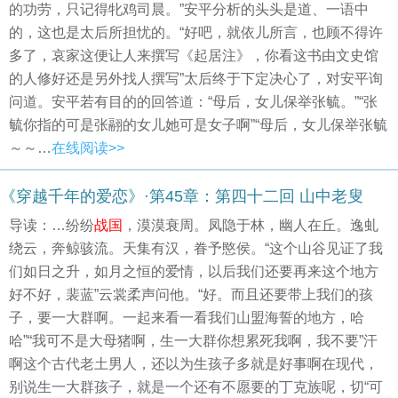
的功劳，只记得牝鸡司晨。”安平分析的头头是道、一语中
的，这也是太后所担忧的。“好吧，就依儿所言，也顾不得许
多了，哀家这便让人来撰写《起居注》，你看这书由文史馆
的人修好还是另外找人撰写”太后终于下定决心了，对安平询
问道。安平若有目的的回答道：“母后，女儿保举张毓。”“张
毓你指的可是张翮的女儿她可是女子啊”“母后，女儿保举张毓
～～…
在线阅读>>
《穿越千年的爱恋》·第45章：第四十二回 山中老叟
导读：…纷纷
战国
，漠漠衰周。凤隐于林，幽人在丘。逸虬
绕云，奔鲸骇流。天集有汉，眷予愍侯。“这个山谷见证了我
们如日之升，如月之恒的爱情，以后我们还要再来这个地方
好不好，裴蓝”云裳柔声问他。“好。而且还要带上我们的孩
子，要一大群啊。一起来看一看我们山盟海誓的地方，哈
哈”“我可不是大母猪啊，生一大群你想累死我啊，我不要”汗
啊这个古代老土男人，还以为生孩子多就是好事啊在现代，
别说生一大群孩子，就是一个还有不愿要的丁克族呢，切“可