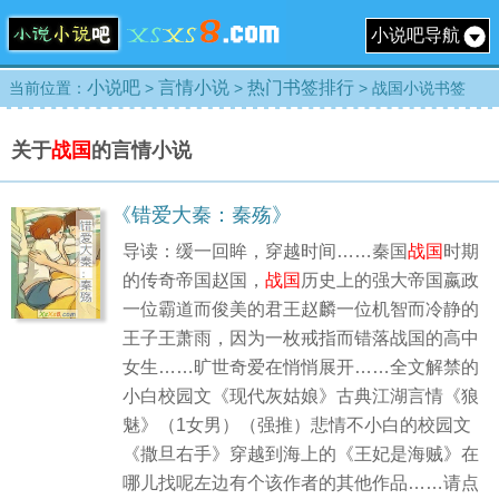
小说吧导航
小说吧
言情小说
热门书签排行
当前位置：
>
>
> 战国小说书签
关于
战国
的言情小说
《错爱大秦：秦殇》
导读：缓一回眸，穿越时间……秦国
战国
时期
的传奇帝国赵国，
战国
历史上的强大帝国嬴政
一位霸道而俊美的君王赵麟一位机智而冷静的
王子王萧雨，因为一枚戒指而错落战国的高中
女生……旷世奇爱在悄悄展开……全文解禁的
小白校园文《现代灰姑娘》古典江湖言情《狼
魅》（1女男）（强推）悲情不小白的校园文
《撒旦右手》穿越到海上的《王妃是海贼》在
哪儿找呢左边有个该作者的其他作品……请点