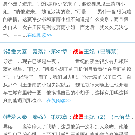
男仆走了进来。“北部嬴诤少爷来了，他说要见见王萧雨小
姐。”“请他进来。”魏恒淡淡的说。“可是……”男仆一副很为难
的表情。这嬴诤少爷和萧雨小姐不知道是什么关系，而且恒
少自从上次在庄园见到过萧雨小姐一面之后，就久久无法忘
怀。～～…
在线阅读>>
《错爱大秦：秦殇》·第82章：
战国
王妃（已解禁）
导读：…现在已经是午夜，二十一世纪的夜空很少有几颗璀
璨的星星。“恒少。”留着小胡子的司机侧目看看坐在后面的魏
恒。“已经转了一圈了，我们回去吧。”他无奈的叹了口气，自
从那个叫王萧雨的小姐失踪以后，魏恒就每天晚上让他开着
车在城市里转一圈。他摸摸自己的小胡子，这样有用吗这样
真的能遇到那位小…
在线阅读>>
《错爱大秦：秦殇》·第83章：
战国
王妃（2）（已解禁）
导读：…嬴诤睁大了眼睛，这是他第一次和别人亲吻。他能
感到自己的心跳，甚至可以感到王萧雨心底的悲痛嬴诤缓缓