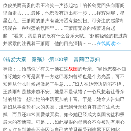
位俊美而高贵的君王冷笑一声拣起地上的长剑竟回头向雨阁
里面走去……最终，他都没有迈出那一步……择辉湖畔，星
星点点。王萧雨的萧声有些清涩有些别扭。可旁边的赵麟却
沉浸在一种甜蜜的氛围里……王萧雨无奈的将萧递向赵
麟，“看来，我是真的没有什么音乐天赋。”赵麟轻轻的接过萧
并紧紧的注视着王萧雨，他的目光深情～～…
在线阅读>>
《错爱大秦：秦殇》·第100章：富商巴寡妇
导读：…预感似乎有关于她在这
战国
的母亲。“哟她您都不知
道呀她如今可是富甲一方这巴寡妇曾经也是个穷光蛋，可不
知道从什么时候起做起了生意……”妇人在她旁边滔滔不绝，
王萧雨却是越来越不安。她是不是做错了一心只想着让母亲
过的舒适，想让她的生活更加的丰富。于是，她命人告知巴
寡妇从事食盐和汞的买卖，没想到母亲还真有些许生意天
赋，而且还非常喜爱做买卖。如今她已经成为秦国食盐和汞
最大的垄断商。可是……如此显眼的母亲会不会被别有用心
的人注意到她会不会因为自己的关系而受到连累正因如此，