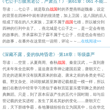
《七公子①腹黑老公，严肃点！》·第61章：061 不能因为害怕受处分就乱栽赃同事，这样可不好
导读：…七公子，就是取自
战国
时的齐楚燕韩赵魏秦，设定
的背景在四神4中就有讲的很清楚，加上卫国，这八国的后人
组成了现在的八大家族，卫家不属于
战国
七雄，所以被分到
四神的行列中去了。，燕北城是七公子之一，是一定会有他
的故事的。齐承霖和卫子霖不属于七公子，但是也会有他们
的故事，在番外在这里统一说明，评论～～…
在线阅读>>
《深藏不露，妾的纨绔昏君》·第18章：等级森严
导读：…空里，从夏商周、春秋
战国
、秦皇汉武，一直到唐
代末年朱全忠弑帝，逼迫唐哀帝禅让建国后梁，唐朝灭亡，
历史的进展并没有脱离原来的轨迹。唐末之前的各类史书记
载、野文杂史、诗词歌赋甚至舞谱记载都是一模一样，所以
她们在教坊中经常学习类似于春秋宫廷宴乐鹭羽舞之类的经
典舞蹈。只是，到了原本应该产生的五代十国时期，却与后
世记载的史实进程，发生了莫名其妙的变化……唐朝灭亡
后，天下群雄争霸，各地藩镇纷纷自立为国其中，位在华北