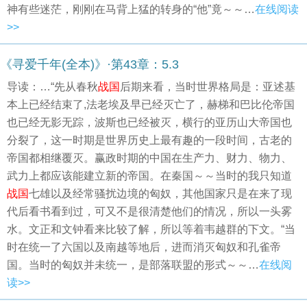
神有些迷茫，刚刚在马背上猛的转身的“他”竟～～…
在线阅读
>>
《寻爱千年(全本)》·第43章：5.3
导读：…“先从春秋
战国
后期来看，当时世界格局是：亚述基
本上已经结束了,法老埃及早已经灭亡了，赫梯和巴比伦帝国
也已经无影无踪，波斯也已经被灭，横行的亚历山大帝国也
分裂了，这一时期是世界历史上最有趣的一段时间，古老的
帝国都相继覆灭。赢政时期的中国在生产力、财力、物力、
武力上都应该能建立新的帝国。在秦国～～当时的我只知道
战国
七雄以及经常骚扰边境的匈奴，其他国家只是在来了现
代后看书看到过，可又不是很清楚他们的情况，所以一头雾
水。文正和文钟看来比较了解，所以等着韦越群的下文。“当
时在统一了六国以及南越等地后，进而消灭匈奴和孔雀帝
国。当时的匈奴并未统一，是部落联盟的形式～～…
在线阅
读>>