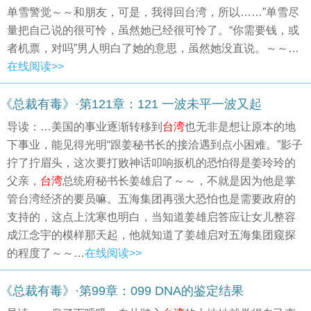
单雪警觉～～和朋友，可是，我得回台湾，所以……”单雪尽
量把自己说的很可怜，虽然她已经很可怜了。“你需要钱，或
者机票，对吗”男人明白了她的意思，虽然她没直说。～～…
在线阅读>>
《总裁有毒》·第121章：121 一波未平一波又起
导读：…美国的事业逐渐转移到
台湾
也无非是想让原本的地
下事业，能见得光明“跟姜秘书长的接洽遇到点小困难。”影子
拧了拧眉头，这次要打败神话叩响扳机的恐怕得是姜玲玲的
父亲，
台湾
总统府秘书长姜雄启了～～，不就是因为他是掌
管台湾经济的要员嘛。五海集团再强大恐怕也是需要政府的
支持的，这点上沈寒也明白，当知道姜雄启答应让女儿整容
成江念宇的模样那天起，他就知道了姜雄启对五海集团窥探
的程度了～～…
在线阅读>>
《总裁有毒》·第99章：099 DNA的鉴定结果