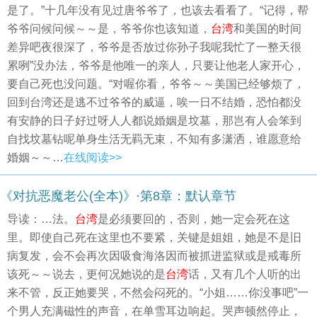
是了。”十几年没有见过唐爷爷了，也该去看看了。“记得，帮
爷爷问候问候～～是，爷爷你也该知道，
台湾
和美国的时间
差异吧夜很深了，爷爷是否放过你孙子我呢我忙了一整天很
累咧”没办法，爷爷是他唯一的亲人，只要让他老人家开心，
要自己死也没问题。“对喔你看，爷爷～～美国已经够烦了，
回到台湾还是逃不过爷爷的威逼，唉一日不结婚，恐怕都没
有安静的日子好过呀人人都说婚姻是坟墓，那岂有人会笨到
自找坟墓钻呢单身生活无羁无束，不知有多潇洒，谁愿意给
婚姻～～…
在线阅读>>
《对抗恶魔老公(全本)》·第8章：默认章节
导读：…法。
台湾
是必须要回的，否则，她一定会死在这
里。即使自己死在这里也不要紧，关键是姐姐，她是不是旧
病复发，会不会再次因吸食海洛因而被抓进监狱或是戒毒所
该死～～说去，更何况她说的是
台湾
话，又有几个人听的出
来不管，反正她要哭，不然会闷死的。“小姐……你没事吧”一
个男人充满磁性的声音，在单雪耳边响起。哭声顿然停止，