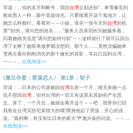
导读：…你的名字和帐号，我回
台湾
立刻还你”，单雪像见到
救命恩人一样，眼中直放绿光。只要能离开这个鬼地方，让
她怎么样都行。看着对～～小姐，请买一张今天到
台湾
的机
票”“好的，请问您的姓名……”服务人员亲切的为她服务着，
问着她相关信息“请问您如何付款”～～这样就行了就可以回台
湾了太棒了她简单做梦都没想到。那个人……竟然没骗她单
雪再次看向刚刚消失的那个修长的背影，等自己回到台湾，
一～～…
在线阅读>>
《撒旦夺爱：罂粟恋人》·第1章：契子
导读：…日本的公司派她回
台湾
出差一个月，很无奈她一点
也不想回
台湾
，但对台湾的一切又有这莫名其妙的产生思
念。算了，一个月后，她就会离开这个～～吧，我带你们回
我爸在台湾买的宅第很大的哦”蹲身抱起了男孩，开心的说
道。“真的啊，有没有比日本的家大”尹澈兴奋的问道。～～…
在线阅读>>