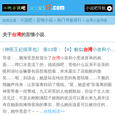
小说吧导航
小说吧
言情小说
热门书签排行
当前位置：
>
>
> 台湾小说书签
关于
台湾
的言情小说
《神医王妃很草包》·第13章：【9】貌似
台湾
小攻和小受
导读：…脑海里忽然冒出了
台湾
小攻和小受滚床单的画
面……哗口水直流丫的，搞就搞吧，管他什么近亲不近亲的
呢和谐社会嘛要包容想着想着，米米露出了花痴般的微
笑……呃，别误会，她是站在纯欣赏的角度咕噜……不雅的
觊觎声传来，让苏落离转回了视线。“莫，她是谁”苏落离的眼
神里带着一丝警戒，九王府里的人他都熟知，但这个女人他
没见过，可是从刚刚满院子嬉闹的状况可以看出来九弟并没
有在她面前掩饰装病的事实，那么她应该是可以被信任的，
但，她毕竟是个～～…
在线阅读>>