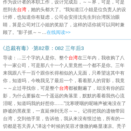
作为设计者的本职工作，设计完成后，～～界，可是，可是
想到去
台湾
，她的头都大了。“我知道江小姐是位负责人的设
计师，也知道你有疑虑，公司会安排沈先生到台湾医治眼
睛，算是公司对江小姐的奖励了，这样的话你就可以同时兼
顾了。”影子抓～～…
在线阅读>>
《总裁有毒》·第82章：082 三年后3
导读：…三个字的人是你。整个
台湾
在三年内，我收购了八
十一家公司，可是那八十一个人里竟然一个都不是你。三年
来我跟八千一百个跟你长得相似的人见面，只希望这其中有
你，知道吗，今晚我见了最后一个，看着那人的背影，我竟
～～止过寻找你，可是整个
台湾
都被翻遍了，却没有你的踪
影，为什么要躲在一个遥远的角落里，默默的看着我伤心流
泪呢，知道吗我的好想你……”沈寒哽咽的呢喃声被淹没在了
静谧的黑夜里，一直延伸到无尽～～。记得把我的遗物带回
台湾，交到他手里，告诉他，我从来没有恨过他，所有的一
切都是苍天弄人”泽这个时候的笑容才微微的略显凄凉。秃子