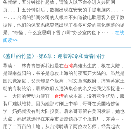
备就绪，五分钟操作起效，请输入以下命令进入共同网
页……】五分钟以后，数据出现在安安的手提电脑内……～
～……台湾的那间公司的人根本不知道被电脑黑客入侵了数
据库，他们的保安系统突然出现了很多可爱的雪化飘落的场
景。“奇怪，什么意思啊下雪了啊”“办公室内也下～～…
在线
阅读>>
《盛世的竹篮》·第6章：迎着寒冷和青春同行
导读：…林青青告诉我她是在
台湾
高雄出生的，根在大陆，
是湖南益阳的，爷爷是总攻上海的前夜离开大陆的。虽然是
国民党家庭，父亲却是个叛离，写文章骂政府，痛骂蒋家王
朝的专制统治，最后政府以违法集会的名义把我父亲捉进～
～，大陆的劳动力便宜，
台湾
的成本高，没有竞争优势，服
装厂难以维持。因为她那时刚上中学，哥哥在美国哈佛留
学，妈妈就没有到大陆投资。后来哥哥留在美国发展，她也
大点，妈妈就选择在东莞市塘厦镇办了个服装厂，东莞～～
用了二百亩的土地，从台湾聘请了两位农艺师，经营起农