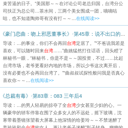
束苦逼的日子。“美国那～～在讨论公司老总归国，台湾分公
司扶正为总公司…茶水间，三两个美女围成一团，嘀嘀咕
咕，也不知道陶帅哥有没有打～～…
在线阅读>>
《豪门恋曲：吻上邪恶董事长》·第45章：说不出口的再见（五）
导读：…的事业，你们不会再回
台湾
定居了。”“不爸说我若是
喜欢，可以随时回来
台湾
……”曲姚猛然打住话语，回头瞪了
林秘书一眼，“林秘书，你是不是～～国投资，不过……比起
台湾市场，老爷更看好内地的市场，所以少爷这次离开后，
没有必要也不会再回台湾了。”“曲叔叔试探性般问我是否真心
喜欢你～～…
在线阅读>>
《总裁有毒》·第83章：083 三年后4
导读：…的男人轻易的掠夺了全
台湾
少女甚至少妇的心。一
辆豪华的轿车停靠在围了众多女人的不远处，摇下玻璃，沈
寒带着墨镜张望着大屏幕上他深情的给姜玲～～不禁迷醉了
姜玲玲和全
台湾
的女人，更让老爷子迷醉”影子转身，幽幽的