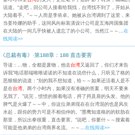
说道。“走吧，回公司人接着给我找，台湾找不到了，开始从
大陆着手。”～～人而是李依卓。她被从台湾调到了这里，来
当姜玲娜的助手，这间风向标装潢设计公司是五海跨国集团
在大陆的一间几乎快被人遗忘了的小公司。当然江～～…
在
线阅读>>
《总裁有毒》·第188章：188 直击要害
导读：…物，全都是废物，他去
台湾
又返回了，你们才来告
诉我”电话那端唯唯诺诺的不知道在说些什么，只听见了格的
恶狠狠的说道：“别的我不想知道，给～～如果还活着人是不
是在
台湾
。两个小时内，如果没有准确的答案，明天不要来
见我了。”说完，愤愤的握着电话，捋了捋及肩的头发。他的
脾气是火爆了～～中，你这位弟弟现在在台湾混的也是风生
水起，跟你的势力可是不相伯仲的。”墨鹰知道格的的软肋在
那里，所以出拳很重，直击要害。“说吧，你要什～～搜索着
可能是他弟弟的台湾商界名流。～～…
在线阅读>>