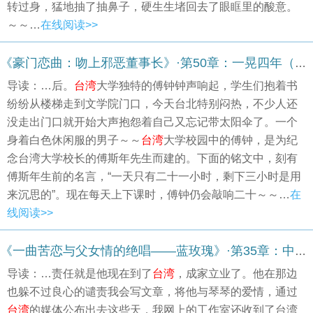
转过身，猛地抽了抽鼻子，硬生生堵回去了眼眶里的酸意。
～～…
在线阅读>>
《豪门恋曲：吻上邪恶董事长》·第50章：一晃四年（一）
导读：…后。
台湾
大学独特的傅钟钟声响起，学生们抱着书
纷纷从楼梯走到文学院门口，今天台北特别闷热，不少人还
没走出门口就开始大声抱怨着自己又忘记带太阳伞了。一个
身着白色休闲服的男子～～
台湾
大学校园中的傅钟，是为纪
念台湾大学校长的傅斯年先生而建的。下面的铭文中，刻有
傅斯年生前的名言，“一天只有二十一小时，剩下三小时是用
来沉思的”。现在每天上下课时，傅钟仍会敲响二十～～…
在
线阅读>>
《一曲苦恋与父女情的绝唱——蓝玫瑰》·第35章：中卷：恋之歌 ：恋之歌（3）
导读：…责任就是他现在到了
台湾
，成家立业了。他在那边
也躲不过良心的谴责我会写文章，将他与琴琴的爱情，通过
台湾
的媒体公布出去这些天，我网上的工作室还收到了台湾