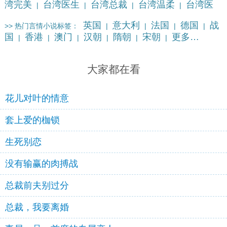
湾完美
台湾医生
台湾总裁
台湾温柔
台湾医
|
|
|
|
院
台湾先生
|
|
英国
意大利
法国
德国
战
>> 热门言情小说标签：
|
|
|
|
国
香港
澳门
汉朝
隋朝
宋朝
更多…
|
|
|
|
|
|
大家都在看
花儿对叶的情意
套上爱的枷锁
生死别恋
没有输赢的肉搏战
总裁前夫别过分
总裁，我要离婚