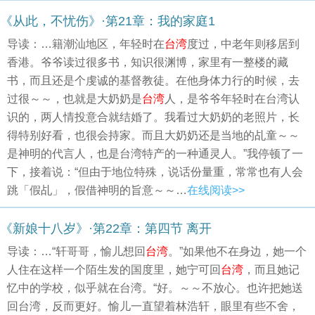
《从此，不忧伤》·第21章：我的家庭1
导读：…籍潮汕地区，年轻时在
台湾
度过，中老年则移居到
香港。爷爷读过很多书，知识很渊博，家里有一整楼的藏
书，而且还是个虔诚的基督教徒。在他身体力行的时候，去
过很～～，也就是大奶奶是
台湾
人，是爷爷年轻时在台湾认
识的，两人情投意合就结婚了。我看过大奶奶的老照片，长
得特别好看，也很会持家。而且大奶奶还是当地的乩童～～
是神明的代言人，也是台湾特产的一种通灵人。”我停顿了一
下，接着说：“但由于地位特殊，说话份量重，常常也有人会
跳「假乩」，假借神明的旨意～～…
在线阅读>>
《新娘十八岁》·第22章：第四节 离开
导读：…“轩哥哥，愉儿想回
台湾
。”如果他不在身边，她一个
人住在这样一个陌生发的国度里，她宁可回
台湾
，而且她记
忆中的学校，似乎就在台湾。“好。～～不放心。也许把她送
回台湾，反而更好。愉儿一直望着林浩轩，眼里有些不舍，