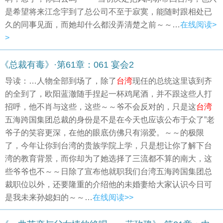
是希望将来江念宇到了总公司不至于寂寞，能随时跟相处已
久的同事见面，而她却什么都没弄清楚之前～～…
在线阅读>
>
《总裁有毒》·第61章：061 宴会2
导读：…人物全部到场了，除了
台湾
现任的总统这里该到齐
的全到了，欧阳蓝澈随手捏起一杯鸡尾酒，并不跟这些人打
招呼，他不肖与这些，这些～～爷不会反对的，只是这
台湾
五海跨国集团总裁的身份是不是在今天也应该公布于众了”老
爷子的笑容更深，在他的眼底仿佛只有溺爱。～～的极限
了，今年让你到台湾的贵族学院上学，只是想让你了解下台
湾的教育背景，而你却为了她选择了三流都不算的南大，这
些爷爷也不～～日除了宣布他就职我们台湾五海跨国集团总
裁职位以外，还要隆重的介绍他的未婚妻给大家认识今日可
是我未来孙媳妇的～～…
在线阅读>>