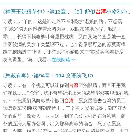
《神医王妃很草包》·第13章：【9】貌似
台湾
小攻和小受
导读：…“丫的，这是谁走路不长眼敢挡老娘的路，不想活
了”米米恼火的瞪视着那堵肉墙，双眼却倏地放光。我的乖
乖……长得不赖嘛柳叶弯眉樱桃嘴，又白又嫩简直是她一直
垂涎欲滴的美少年类型啊不过，他长得像那可恶的苏莫离糟
蹋了糟蹋透了“七哥，哪阵风把你给吹来了”苏莫离摇着折扇，
笑意盈盈。“莫，我看…
在线阅读>>
《总裁有毒》·第94章：094 念语纷飞10
导读：…有一个机会可以让你到
台湾
医治眼睛，而且不用我
们花钱……”“念宇，我不奢望祈求上天的愿望能够实现现在我
们～～把我们风向标整个搬回
台湾
，愿意跟着去台湾的员工
送房送车”刚刚落回到座位上，三个男人就围成圈，到了江念
宇的跟前，像女人一～～送，到了总公司可是在台湾第一商
务的五海大厦办公啊，出入那样高等的场合，死了也愿意
啊，念宇，你回去吗”“～～当初决定把风向标带回台湾，也只