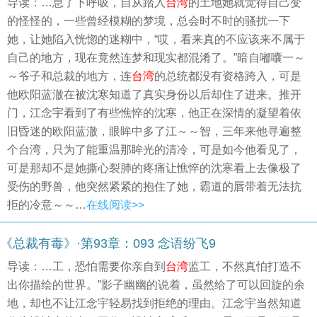
导读：…息了下呼吸，自从踏入
台湾
的土地她就觉得自己变
的怪怪的，一些曾经模糊的梦境，总会时不时的骚扰一下
她，让她陷入恍惚的迷糊中，“哎，看来真的不应该来不属于
自己的地方，现在竟然连梦和现实都混淆了。”暗自嘟囔一～
～爷子和总裁的地方，连
台湾
的总统都没有资格跨入，可是
他欧阳蓝澈在被沈寒知道了真实身份以后却住了进来。推开
门，江念宇看到了有些憔悴的沈寒，他正在深情的凝望着依
旧昏迷的欧阳蓝澈，眼眸中多了江～～智，三年来他寻遍整
个台湾，只为了能重温那眸光的清冷，可是如今他看见了，
可是那却不是她撕心裂肺的疼痛让憔悴的沈寒看上去像极了
受伤的野兽，他突然紧紧的抱住了她，霸道的唇带着无法抗
拒的冷意～～…
在线阅读>>
《总裁有毒》·第93章：093 念语纷飞9
导读：…工，恐怕需要你亲自到
台湾
监工，不然真怕打造不
出你描绘的世界。”影子幽幽的说着，虽然给了可以回旋的余
地，却也不让江念宇轻易找到拒绝的理由。江念宇当然知道