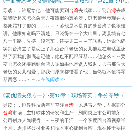
《一曲苦恋与父女情的绝唱——蓝玫瑰》·第21章：中卷：恋之歌 ：失恋（1）
导读：…许配给他，他可能要到
台湾
去成家……到
台湾
去成
家我听起来怎么象天方夜谭似的真的呀，琼老师琴琴现在人
都象霜打了似的……～～下落他是不是真的赴台湾了也很难
讲。他家知道吗不清楚。只晓得在一个大山里，离县城有七
八十里路，先搭一段汽车，还要走二～～了联系，她说他确
实到台湾去了是恋上了那位台商老板的女儿他姐在电话里还
哭了要我们彻底忘记他，他也不配跟琴琴……他怎么～～要
变心怎么还要跑到台湾去呢如果他是贪人钱财，去与那位大
老板的女儿相爱，那我们原来都错看了他，当然就不值得琴
琴留恋……～～…
在线阅读>>
《复仇情夫狠专一》·第10章：职场菁英，争分夺秒（一）
导读：…恒昇科技两年前空降
台湾
，以迅雷之势，占据部分
台湾
市场，主打软体的研发和生产，列同类上市公司前茅，
公司创办人陶曦哲，～～夜的干活，一个季度回台湾视察半
个月，逐步将公司业务和技术重心挪到台湾，现在终于要结