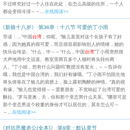
不过终究好过一个人住在此处，在怎么高级的住所，一个人
都会变得冷清～～…
在线阅读>>
《新娘十八岁》·第36章：十八节 可爱的丁小雨
导读：…“中国
台湾
，你呢。”愉儿直觉对这个女孩子有了好
感，因为她真的很可爱，而且很容易影响别人的情绪，她的
快乐会传染。“什么，中～～“什么，中国
台湾
”丁小雨突然很
大声地用中文说道。教室里两百多个人顿时将头转向两
人。“丁小姐，您有什么问题吗”教授没有发火，～～告诉你
哦，我也是中国台湾的，我们好有缘哦。”丁小雨不怕陌生地
将头倚靠在了愉儿的肩膀上，脸上露初陶醉的神情。“真的很
有缘。”愉儿也觉得很～～需要朋友，不觉响起了台湾可爱的
酥拉。“罗马里奥，天，你和那个变态男什么关系。”哪里可是
那个变态男这个校董的身份才可以居住的，莫非怎么可～
～…
在线阅读>>
《对抗恶魔老公(全本)》·第9章：默认章节