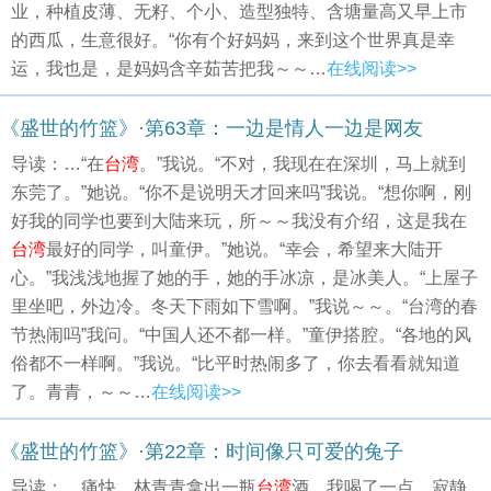
业，种植皮薄、无籽、个小、造型独特、含塘量高又早上市
的西瓜，生意很好。“你有个好妈妈，来到这个世界真是幸
运，我也是，是妈妈含辛茹苦把我～～…
在线阅读>>
《盛世的竹篮》·第63章：一边是情人一边是网友
导读：…“在
台湾
。”我说。“不对，我现在在深圳，马上就到
东莞了。”她说。“你不是说明天才回来吗”我说。“想你啊，刚
好我的同学也要到大陆来玩，所～～我没有介绍，这是我在
台湾
最好的同学，叫童伊。”她说。“幸会，希望来大陆开
心。”我浅浅地握了她的手，她的手冰凉，是冰美人。“上屋子
里坐吧，外边冷。冬天下雨如下雪啊。”我说～～。“台湾的春
节热闹吗”我问。“中国人还不都一样。”童伊搭腔。“各地的风
俗都不一样啊。”我说。“比平时热闹多了，你去看看就知道
了。青青，～～…
在线阅读>>
《盛世的竹篮》·第22章：时间像只可爱的兔子
导读：…痛快。林青青拿出一瓶
台湾
酒，我喝了一点。寂静