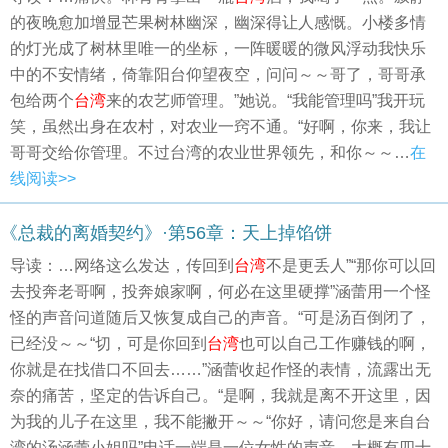
的夜晚愈加增显芒果树林幽深，幽深得让人感慨。小楼多情
的灯光成了树林里唯一的坐标，一阵暖暖的微风浮动我快乐
中的不安情绪，倚靠阳台仰望夜空，问问～～哥了，哥哥承
包给两个
台湾
来的农艺师管理。”她说。“我能管理吗”我开玩
笑，虽然出身在农村，对农业一窍不通。“好啊，你来，我让
哥哥交给你管理。不过台湾的农业世界领先，和你～～…
在
线阅读>>
《总裁的离婚契约》·第56章：天上掉馅饼
导读：…网络这么发达，传回到
台湾
不是更丢人”“那你可以回
去投奔老哥啊，投奔娘家啊，何必在这里硬撑”涵蕾用一个怪
怪的声音问道随后又恢复成自己的声音。“可是汤百倒闭了，
已经没～～“切，可是你回到
台湾
也可以自己工作赚钱的啊，
你就是在找借口不回去……”涵蕾收起作怪的表情，流露出无
奈的痛苦，坚定的告诉自己。“是啊，我就是离不开这里，因
为我的儿子在这里，我不能撇开～～“你好，请问您是来自台
湾的汤涵蕾小姐吗”电话一端是一位女性的声音，大概有四十