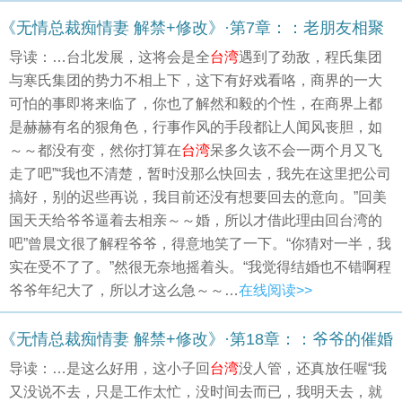
《无情总裁痴情妻 解禁+修改》·第7章：：老朋友相聚
导读：…台北发展，这将会是全
台湾
遇到了劲敌，程氏集团
与寒氏集团的势力不相上下，这下有好戏看咯，商界的一大
可怕的事即将来临了，你也了解然和毅的个性，在商界上都
是赫赫有名的狠角色，行事作风的手段都让人闻风丧胆，如
～～都没有变，然你打算在
台湾
呆多久该不会一两个月又飞
走了吧”“我也不清楚，暂时没那么快回去，我先在这里把公司
搞好，别的迟些再说，我目前还没有想要回去的意向。”回美
国天天给爷爷逼着去相亲～～婚，所以才借此理由回台湾的
吧”曾晨文很了解程爷爷，得意地笑了一下。“你猜对一半，我
实在受不了了。”然很无奈地摇着头。“我觉得结婚也不错啊程
爷爷年纪大了，所以才这么急～～…
在线阅读>>
《无情总裁痴情妻 解禁+修改》·第18章：：爷爷的催婚
导读：…是这么好用，这小子回
台湾
没人管，还真放任喔“我
又没说不去，只是工作太忙，没时间去而已，我明天去，就