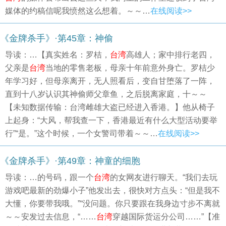
媒体的约稿信呢我愤然这么想着。～～…
在线阅读>>
《金牌杀手》·第45章：神偷
导读：…【真实姓名：罗桔，
台湾
高雄人；家中排行老四，
父亲是
台湾
当地的零售老板，母亲十年前意外身亡。罗桔少
年学习好，但母亲离开，无人照看后，变自甘堕落了一阵，
直到十八岁认识其神偷师父章鱼，之后脱离家庭，十～～
【未知数据传输：台湾雌雄大盗已经进入香港。】他从椅子
上起身：“大风，帮我查一下，香港最近有什么大型活动要举
行”“是。”这个时候，一个女警司带着～～…
在线阅读>>
《金牌杀手》·第49章：神童的细胞
导读：…的号码，跟一个
台湾
的女网友进行聊天。“我们去玩
游戏吧最新的劲爆小子”他发出去，很快对方点头：“但是我不
大懂，你要带我哦。”“没问题。你只要跟在我身边寸步不离就
～～安发过去信息，“……
台湾
穿越国际货运分公司……”【准