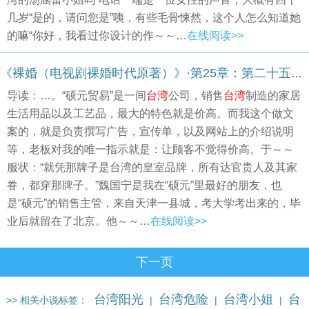
几岁“是的，请问您是”咦，有些毛骨悚然，这个人怎么知道她
的嘛“你好，我看过你设计的作～～…
在线阅读>>
《裸婚（电视剧裸婚时代原著）》·第25章：第二十五话：上梁不正下梁歪（1）
导读：…。“硕元贸易”是一间
台湾
公司，销售
台湾
制造的家居
生活用品以及工艺品，最大的特色就是价高。而我这个做文
案的，就是负责撰写广告，宣传单，以及网站上的介绍说明
等，老板对我的唯一指示就是：让顾客不觉得价高。于～～
服状：“就凭那牌子是台湾的皇室品牌，所有达官贵人及其家
眷，都穿那牌子。”魏国宁是我在“硕元”里最好的朋友，也
是“硕元”的销售主管，来自天津一县城，考大学考出来的，毕
业后就留在了北京。他～～…
在线阅读>>
下一页
台湾阳光
台湾危险
台湾小姐
台
>> 相关小说标签：
|
|
|