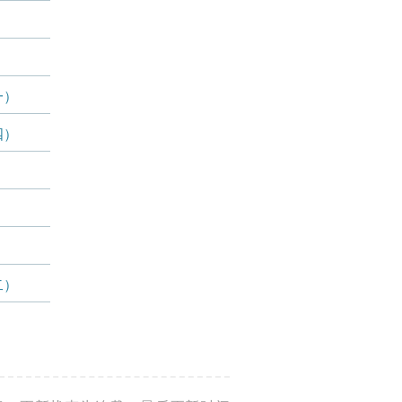
一）
四）
）
二）