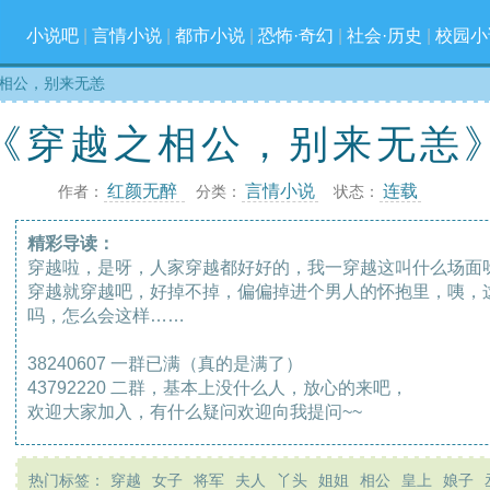
小说吧
|
言情小说
|
都市小说
|
恐怖·奇幻
|
社会·历史
|
校园小
相公，别来无恙
《穿越之相公，别来无恙
红颜无醉
言情小说
连载
作者：
分类：
状态：
精彩导读：
穿越啦，是呀，人家穿越都好好的，我一穿越这叫什么场面
穿越就穿越吧，好掉不掉，偏偏掉进个男人的怀抱里，咦，
吗，怎么会这样……
38240607 一群已满（真的是满了）
43792220 二群，基本上没什么人，放心的来吧，
欢迎大家加入，有什么疑问欢迎向我提问~~
热门标签：
穿越
女子
将军
夫人
丫头
姐姐
相公
皇上
娘子