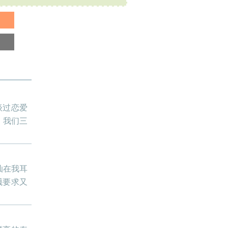
谈过恋爱
，我们三
灿在我耳
曦要求又