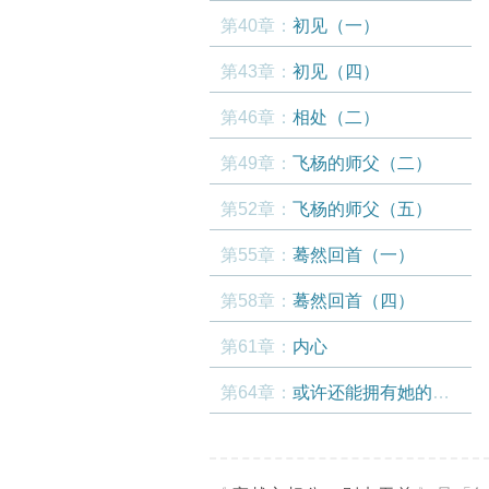
第40章：
初见（一）
第43章：
初见（四）
第46章：
相处（二）
第49章：
飞杨的师父（二）
第52章：
飞杨的师父（五）
第55章：
蓦然回首（一）
第58章：
蓦然回首（四）
第61章：
内心
第64章：
或许还能拥有她的背影