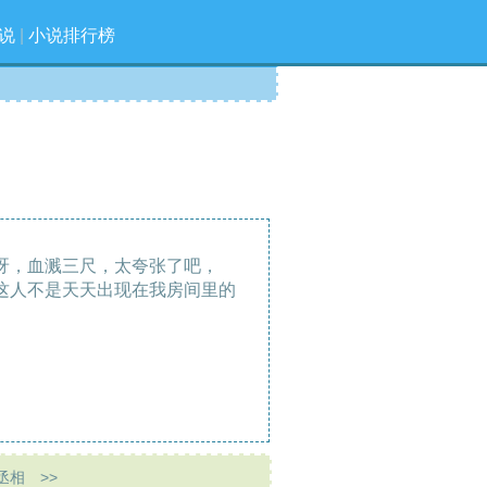
说
|
小说排行榜
》
呀，血溅三尺，太夸张了吧，
这人不是天天出现在我房间里的
丞相
>>