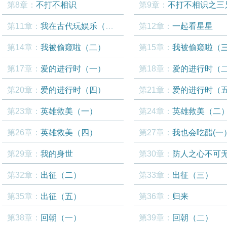
第8章：
不打不相识
第9章：
不打不相识之三
第11章：
我在古代玩娱乐（二）
第12章：
一起看星星
第14章：
我被偷窥啦（二）
第15章：
我被偷窥啦（
第17章：
爱的进行时（一）
第18章：
爱的进行时（
第20章：
爱的进行时（四）
第21章：
爱的进行时（
第23章：
英雄救美（一）
第24章：
英雄救美（二
第26章：
英雄救美（四）
第27章：
我也会吃醋(一
第29章：
我的身世
第30章：
防人之心不可
第32章：
出征（二）
第33章：
出征（三）
第35章：
出征（五）
第36章：
归来
第38章：
回朝（一）
第39章：
回朝（二）