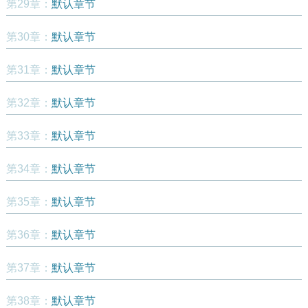
第29章：
默认章节
第30章：
默认章节
第31章：
默认章节
第32章：
默认章节
第33章：
默认章节
第34章：
默认章节
第35章：
默认章节
第36章：
默认章节
第37章：
默认章节
第38章：
默认章节