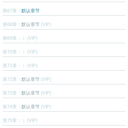
第67章：
默认章节
第68章：
默认章节
(VIP)
第69章：
：
(VIP)
第70章：
：
(VIP)
第71章：
：
(VIP)
第72章：
默认章节
(VIP)
第73章：
默认章节
(VIP)
第74章：
默认章节
(VIP)
第75章：
：
(VIP)