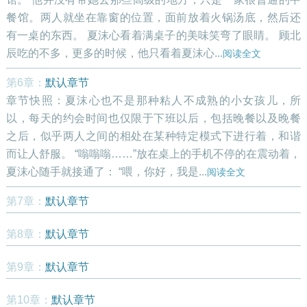
餐馆。两人就坐在靠窗的位置，面前放着火锅汤底，然后还
有一桌的东西。 夏沫心看着满桌子的美味笑弯了眼睛。 顾北
辰吃的不多，更多的时候，他只看着夏沫心...
阅读全文
第6章：
默认章节
章节快照：夏沫心也不是那种粘人不成熟的小女孩儿，所
以，每天的约会时间也仅限于下班以后，包括晚餐以及晚餐
之后，似乎两人之间的相处在某种特定模式下进行着，和谐
而让人舒服。 “嗡嗡嗡……”放在桌上的手机不停的在震动着，
夏沫心随手就接通了： “喂，你好，我是...
阅读全文
第7章：
默认章节
第8章：
默认章节
第9章：
默认章节
第10章：
默认章节