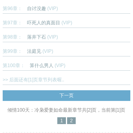
第96章：
自讨没趣
(VIP)
第97章：
吓死人的真面目
(VIP)
第98章：
落井下石
(VIP)
第99章：
法庭见
(VIP)
第100章：
算什么男人
(VIP)
>> 后面还有[1]页章节列表喔..
下一页
倾情100天：冷枭爱妻如命最新章节共[2]页，当前第[1]页
1
2