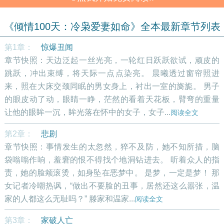
《倾情100天：冷枭爱妻如命》全本最新章节列表
第1章：
惊爆丑闻
章节快照：天边泛起一丝光亮，一轮红日跃跃欲试，顽皮的
跳跃，冲出束缚，将天际一点点染亮。 晨曦透过窗帘照进
来，照在大床交颈同眠的男女身上，衬出一室的旖旎。 男子
的眼皮动了动，眼睛一睁，茫然的看着天花板，臂弯的重量
让他的眼眸一沉，眸光落在怀中的女子，女子...
阅读全文
第2章：
悲剧
章节快照：事情发生的太忽然，猝不及防，她不知所措，脑
袋嗡嗡作响，羞窘的恨不得找个地洞钻进去。 听着众人的指
责，她的脸颊滚烫，如身坠在恶梦中。 是梦，一定是梦！ 那
女记者冷嘲热讽，“做出不要脸的丑事，居然还这么嚣张，温
家的人都这么无耻吗？” 滕家和温家...
阅读全文
第3章：
家破人亡