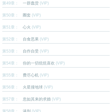
第49章：
一群蠢货
(VIP)
第50章：
圈套
(VIP)
第51章：
心火
(VIP)
第52章：
自食恶果
(VIP)
第53章：
自作自受
(VIP)
第54章：
你的一切统统喜欢
(VIP)
第55章：
费尽心机
(VIP)
第56章：
火星撞地球
(VIP)
第57章：
忽如其来的求婚
(VIP)
第58章：
谈判
(VIP)