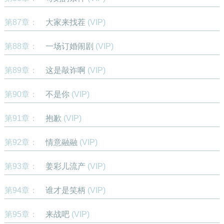
第87章：
大家来找茬
(VIP)
第88章：
一场订婚闹剧
(VIP)
第89章：
这是敲诈啊
(VIP)
第90章：
不是你
(VIP)
第91章：
抱歉
(VIP)
第92章：
情意融融
(VIP)
第93章：
姜彩儿流产
(VIP)
第94章：
谁才是笑柄
(VIP)
第95章：
来战吧
(VIP)