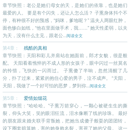
章节快照：老公是她们母女的天，是她们的依靠，也是她们
最爱的人。 要是有个闪失，还让人怎么活？ 子熏身体抖个不
停，有种很不好的预感，“妈咪，爹地呢？” 温夫人两眼红肿，
面色惨白如纸，“他在里面做手术，我……” 她天性柔弱，以夫
为天，没有什么主见，跟老公...
阅读全文
第4章：
残酷的真相
章节快照：天阳和彩儿并肩站在她面前，郎才女貌，很是般
配。 天阳看着憔悴的不成人形的女孩子，眼中闪过一丝莫名
的怜惜，飞快的一闪而过。 子熏傻了半响，忽然清醒了几
分，扑了过来，紧紧的抱住心爱的男子，泣不成声。 “天阳，
天阳，我做了一个好可怕的恶梦，梦到你...
阅读全文
第5章：
爱情如烟花
章节快照：“哈哈哈。”子熏万箭穿心，一颗心被硬生生的撕
裂，仰头大笑，笑的眼泪狂流，泪水像断了线的珍珠。 最好
的朋友跟未婚夫联手背叛她，把她当成傻子般耍的团团转，
设下圈套暗算她，害的她身败名裂，害死了她的父母。 这一