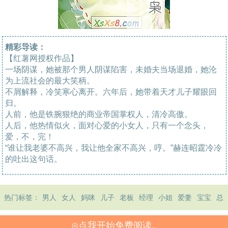
精彩导读：
【红薯网授权作品】
一场阴谋，她被那个男人阴谋陷害，未婚夫当场退婚，她沦
为上流社会的最大笑柄。
不屑解释，冷笑寒心离开。六年后，她带着天才儿子耀眼回
归。
人前，他是铁腕狠绝的商业帝国掌权人，清冷高傲。
人后，他热情似火，面对心爱的小女人，只有一个念头，
爱，不，完！
“谁让我老婆不高兴，我让他全家不高兴，哼。”赫连昭霆冷冷
的吐出这句话。
热门标签：
男人
女人
妈咪
儿子
老板
经理
小姐
爱妻
宝宝
总
经理
>>
⊙点我开始免费阅读..