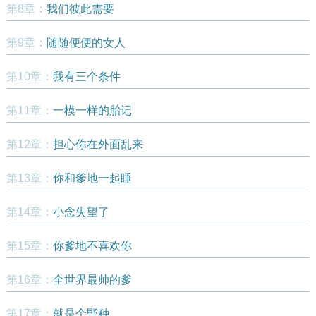
第8章：
我们彼此需要
第9章：
随随便便的女人
第10章：
我有三个条件
第11章：
一模一样的胎记
第12章：
担心你在外面乱来
第13章：
你和爹地一起睡
第14章：
小念失望了
第15章：
你爹地不喜欢你
第16章：
全世界最帅的爹
第17章：
就是个野种