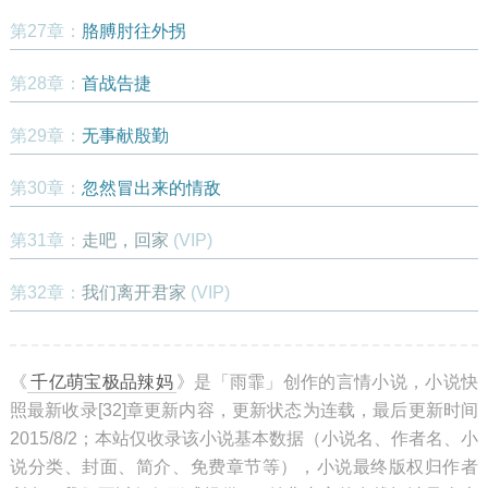
第27章：
胳膊肘往外拐
第28章：
首战告捷
第29章：
无事献殷勤
第30章：
忽然冒出来的情敌
第31章：
走吧，回家
(VIP)
第32章：
我们离开君家
(VIP)
《
千亿萌宝极品辣妈
》是「雨霏」创作的言情小说，小说快
照最新收录[32]章更新内容，更新状态为连载，最后更新时间
2015/8/2；本站仅收录该小说基本数据（小说名、作者名、小
说分类、封面、简介、免费章节等），小说最终版权归作者