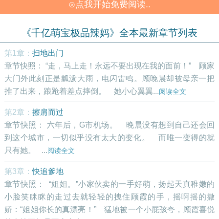
⊙点我开始免费阅读..
《千亿萌宝极品辣妈》全本最新章节列表
第1章：
扫地出门
章节快照： “走，马上走！永远不要出现在我的面前！” 顾家
大门外此刻正是瓢泼大雨，电闪雷鸣。顾晚晨却被母亲一把
推了出来，踉跄着差点摔倒。 她小心翼翼...
阅读全文
第2章：
擦肩而过
章节快照： 六年后，G市机场。 晚晨没有想到自己还会回
到这个城市，一切似乎没有太大的变化。 而唯一变得的就
只有她。 ...
阅读全文
第3章：
快追爹地
章节快照： “姐姐。”小家伙卖的一手好萌，扬起天真稚嫩的
小脸笑眯眯的走过去就轻轻的拽住顾霞的手，摇啊摇的撒
娇：“姐姐你长的真漂亮！” 猛地被一个小屁孩夸，顾霞喜悦